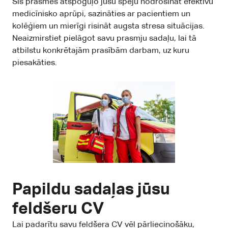
Šīs prasmes atspoguļo jūsu spēju nodrošināt efektīvu
medicīnisko aprūpi, sazināties ar pacientiem un
kolēģiem un mierīgi risināt augsta stresa situācijas.
Neaizmirstiet pielāgot savu prasmju sadaļu, lai tā
atbilstu konkrētajām prasībām darbam, uz kuru
piesakāties.
Papildu sadaļas jūsu
feldšeru CV
Lai padarītu savu feldšera CV vēl pārliecinošāku,