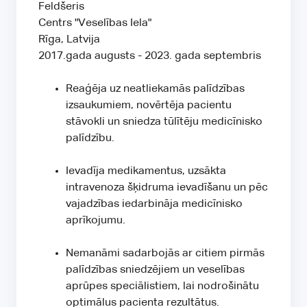
Feldšeris
Centrs "Veselības Iela"
Rīga, Latvija
2017.gada augusts - 2023. gada septembris
Reaģēja uz neatliekamās palīdzības
izsaukumiem, novērtēja pacientu
stāvokli un sniedza tūlītēju medicīnisko
palīdzību.
Ievadīja medikamentus, uzsākta
intravenoza šķidruma ievadīšanu un pēc
vajadzības iedarbināja medicīnisko
aprīkojumu.
Nemanāmi sadarbojās ar citiem pirmās
palīdzības sniedzējiem un veselības
aprūpes speciālistiem, lai nodrošinātu
optimālus pacienta rezultātus.