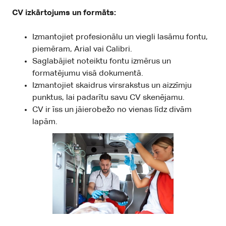
CV izkārtojums un formāts:
Izmantojiet profesionālu un viegli lasāmu fontu,
piemēram, Arial vai Calibri.
Saglabājiet noteiktu fontu izmērus un
formatējumu visā dokumentā.
Izmantojiet skaidrus virsrakstus un aizzīmju
punktus, lai padarītu savu CV skenējamu.
CV ir īss un jāierobežo no vienas līdz divām
lapām.