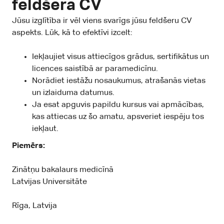
feldšera CV
Jūsu izglītība ir vēl viens svarīgs jūsu feldšeru CV
aspekts. Lūk, kā to efektīvi izcelt:
Iekļaujiet visus attiecīgos grādus, sertifikātus un
licences saistībā ar paramedicīnu.
Norādiet iestāžu nosaukumus, atrašanās vietas
un izlaiduma datumus.
Ja esat apguvis papildu kursus vai apmācības,
kas attiecas uz šo amatu, apsveriet iespēju tos
iekļaut.
Piemērs:
Zinātņu bakalaurs medicīnā
Latvijas Universitāte
Rīga, Latvija