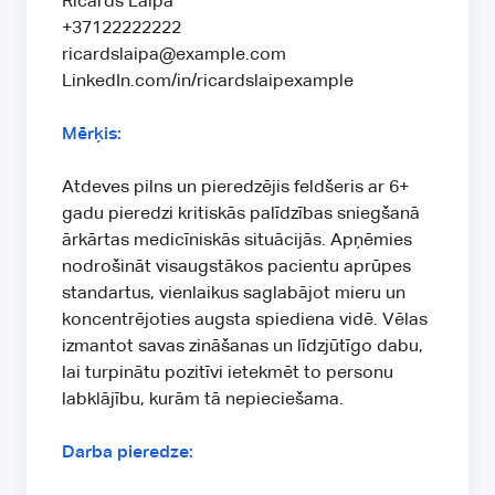
Ričards Laipa
+37122222222
ricardslaipa@example.com
LinkedIn.com/in/ricardslaipexample
Mērķis:
Atdeves pilns un pieredzējis feldšeris ar 6+
gadu pieredzi kritiskās palīdzības sniegšanā
ārkārtas medicīniskās situācijās. Apņēmies
nodrošināt visaugstākos pacientu aprūpes
standartus, vienlaikus saglabājot mieru un
koncentrējoties augsta spiediena vidē. Vēlas
izmantot savas zināšanas un līdzjūtīgo dabu,
lai turpinātu pozitīvi ietekmēt to personu
labklājību, kurām tā nepieciešama.
Darba pieredze: