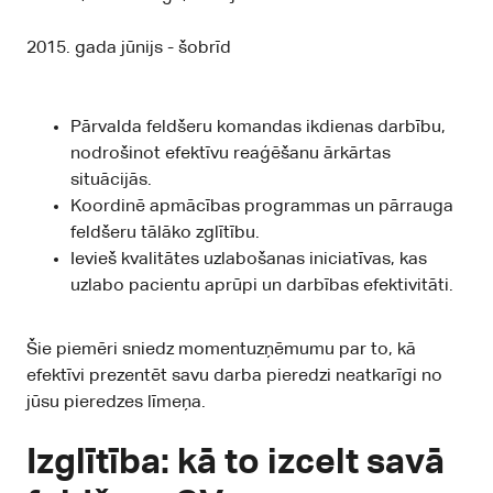
2015. gada jūnijs - šobrīd
Pārvalda feldšeru komandas ikdienas darbību,
nodrošinot efektīvu reaģēšanu ārkārtas
situācijās.
Koordinē apmācības programmas un pārrauga
feldšeru tālāko zglītību.
Ievieš kvalitātes uzlabošanas iniciatīvas, kas
uzlabo pacientu aprūpi un darbības efektivitāti.
Šie piemēri sniedz momentuzņēmumu par to, kā
efektīvi prezentēt savu darba pieredzi neatkarīgi no
jūsu pieredzes līmeņa.
Izglītība: kā to izcelt savā