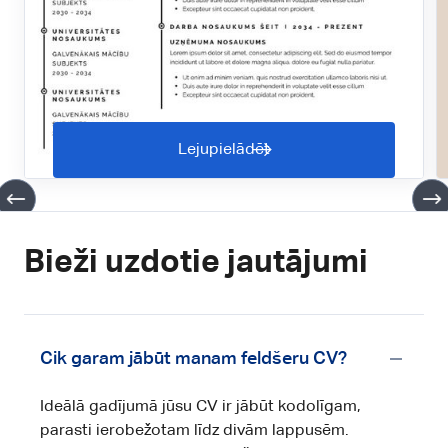
Lejupielādēt
Bieži uzdotie jautājumi
Cik garam jābūt manam feldšeru CV?
Ideālā gadījumā jūsu CV ir jābūt kodolīgam,
parasti ierobežotam līdz divām lappusēm.