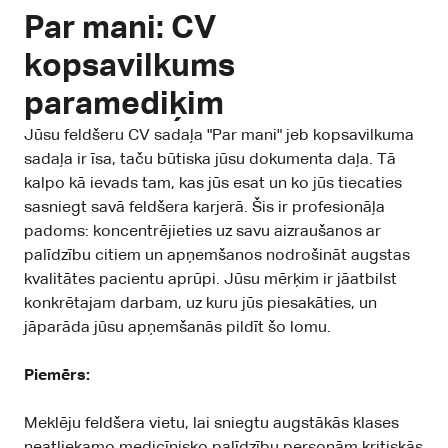
Par mani: CV
kopsavilkums
paramediķim
Jūsu feldšeru CV sadaļa "Par mani" jeb kopsavilkuma
sadaļa ir īsa, taču būtiska jūsu dokumenta daļa. Tā
kalpo kā ievads tam, kas jūs esat un ko jūs tiecaties
sasniegt savā feldšera karjerā. Šis ir profesionāļa
padoms: koncentrējieties uz savu aizraušanos ar
palīdzību citiem un apņemšanos nodrošināt augstas
kvalitātes pacientu aprūpi. Jūsu mērķim ir jāatbilst
konkrētajam darbam, uz kuru jūs piesakāties, un
jāparāda jūsu apņemšanās pildīt šo lomu.
Piemērs:
Meklēju feldšera vietu, lai sniegtu augstākās klases
neatliekamo medicīnisko palīdzību personām kritiskās