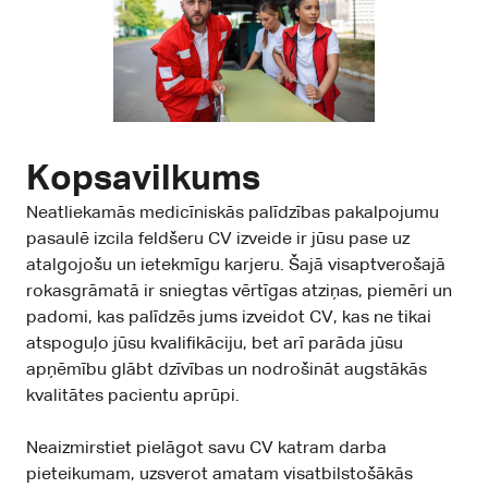
Kopsavilkums
Neatliekamās medicīniskās palīdzības pakalpojumu
pasaulē izcila feldšeru CV izveide ir jūsu pase uz
atalgojošu un ietekmīgu karjeru. Šajā visaptverošajā
rokasgrāmatā ir sniegtas vērtīgas atziņas, piemēri un
padomi, kas palīdzēs jums izveidot CV, kas ne tikai
atspoguļo jūsu kvalifikāciju, bet arī parāda jūsu
apņēmību glābt dzīvības un nodrošināt augstākās
kvalitātes pacientu aprūpi.
Neaizmirstiet pielāgot savu CV katram darba
pieteikumam, uzsverot amatam visatbilstošākās