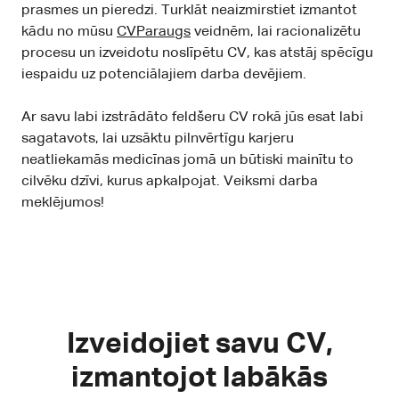
prasmes un pieredzi. Turklāt neaizmirstiet izmantot
kādu no mūsu
CVParaugs
veidnēm, lai racionalizētu
procesu un izveidotu noslīpētu CV, kas atstāj spēcīgu
iespaidu uz potenciālajiem darba devējiem.
Ar savu labi izstrādāto feldšeru CV rokā jūs esat labi
sagatavots, lai uzsāktu pilnvērtīgu karjeru
neatliekamās medicīnas jomā un būtiski mainītu to
cilvēku dzīvi, kurus apkalpojat. Veiksmi darba
meklējumos!
Izveidojiet savu CV,
izmantojot labākās