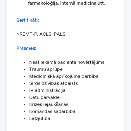
farmakoloģija, internā medicīna utt.
Sertifikāti:
NREMT-P, ACLS, PALS
Prasmes:
Neatliekamā pacienta novērtējums
Traumu aprūpe
Medicīniskā aprīkojuma darbība
Sirds dzīvības atbalsts
IV administrācija
Datu pārvalde
Krīzes iejaukšanās
Komandas sadarbība
Līdzjūtība