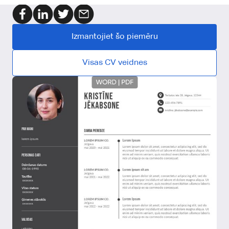
Izmantojiet šo piemēru
Visas CV veidnes