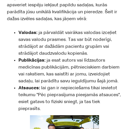
apsveriet iespēju iekļaut papildu sadaļas, kurās
parādīta jūsu unikālā kvalifikācija un pieredze. Šeit ir
dažas izvēles sadaļas, kas jāņem vērā:
Valodas:
ja pārvaldāt vairākas valodas izceļiet
savas valodu prasmes. Tas var būt noderīgi,
strādājot ar dažādām pacientu grupām vai
strādājot daudzvalodu kopienās.
Publikācijas:
ja esat autors vai līdzautors
medicīnas publikācijām, pētnieciskiem darbiem
vai rakstiem, kas saistīti ar jomu, izveidojiet
sadaļu, lai parādītu savu ieguldījumu šajā jomā.
Atsauces:
lai gan ir nepieciešams tikai ievietot
teikumu "Pēc pieprasījuma pieejamās atsauces",
esiet gatavs to fiziski sniegt, ja tas tiek
pieprasīts.