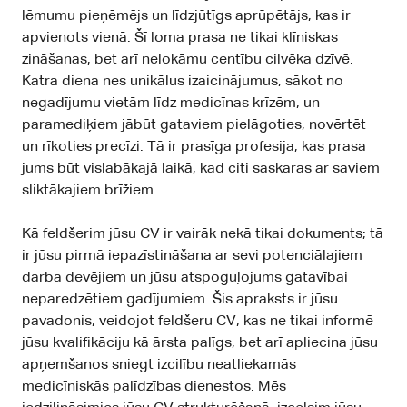
lēmumu pieņēmējs un līdzjūtīgs aprūpētājs, kas ir
apvienots vienā. Šī loma prasa ne tikai klīniskas
zināšanas, bet arī nelokāmu centību cilvēka dzīvē.
Katra diena nes unikālus izaicinājumus, sākot no
negadījumu vietām līdz medicīnas krīzēm, un
paramediķiem jābūt gataviem pielāgoties, novērtēt
un rīkoties precīzi. Tā ir prasīga profesija, kas prasa
jums būt vislabākajā laikā, kad citi saskaras ar saviem
sliktākajiem brīžiem.
Kā feldšerim jūsu CV ir vairāk nekā tikai dokuments; tā
ir jūsu pirmā iepazīstināšana ar sevi potenciālajiem
darba devējiem un jūsu atspoguļojums gatavībai
neparedzētiem gadījumiem. Šis apraksts ir jūsu
pavadonis, veidojot feldšeru CV, kas ne tikai informē
jūsu kvalifikāciju kā ārsta palīgs, bet arī apliecina jūsu
apņemšanos sniegt izcilību neatliekamās
medicīniskās palīdzības dienestos. Mēs