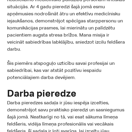
situācijās. Ar 4 gadu pieredzi šajā jomā esmu
apņēmusies nodrošināt ātru un efektīvu medicīnisku
iejaukšanos, demonstrējot spēcīgas starppersonu un
komunikācijas prasmes, lai mierinātu un palīdzētu
pacientiem augsta stresa brīžos. Mana misija ir
veicināt sabiedrības labklājību, sniedzot izcilu feldšera
darbu.
Šis piemērs atspoguļo uzticību savai profesijai un
sabiedrībai, kas var atstāt pozitīvu iespaidu
potenciālajiem darba devējiem.
Darba pieredze
Darba pieredzes sadaļa ir jūsu iespēja izcelties,
demonstrējot savu praktisko pieredzi un sasniegumus
šajā jomā. Neatkarīgi no tā, vai esat sākuma līmeņa
feldšeris, vidēja līmeņa profesionālis vai vecākais
feldšeris, šī sadaļa ir ļoti svarīga, lai izceltu jūsu