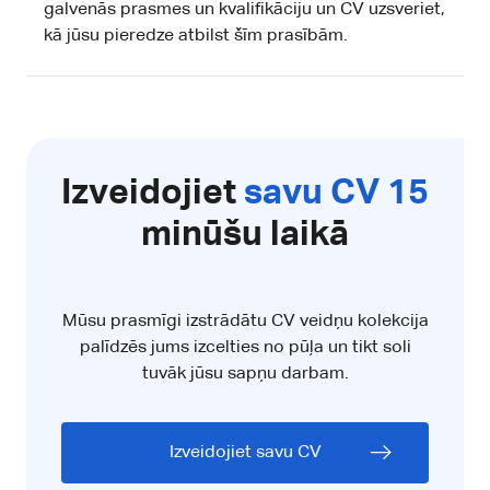
galvenās prasmes un kvalifikāciju un CV uzsveriet,
kā jūsu pieredze atbilst šīm prasībām.
Izveidojiet
savu CV 15
minūšu laikā
Mūsu prasmīgi izstrādātu CV veidņu kolekcija
palīdzēs jums izcelties no pūļa un tikt soli
tuvāk jūsu sapņu darbam.
Izveidojiet savu CV