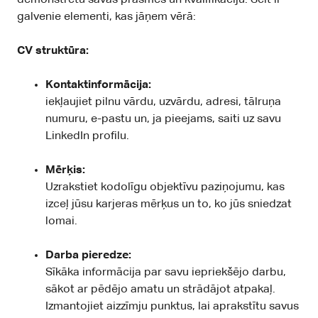
galvenie elementi, kas jāņem vērā:
CV struktūra:
Kontaktinformācija:
iekļaujiet pilnu vārdu, uzvārdu, adresi, tālruņa
numuru, e-pastu un, ja pieejams, saiti uz savu
LinkedIn profilu.
Mērķis:
Uzrakstiet kodolīgu objektīvu paziņojumu, kas
izceļ jūsu karjeras mērķus un to, ko jūs sniedzat
lomai.
Darba pieredze:
Sīkāka informācija par savu iepriekšējo darbu,
sākot ar pēdējo amatu un strādājot atpakaļ.
Izmantojiet aizzīmju punktus, lai aprakstītu savus