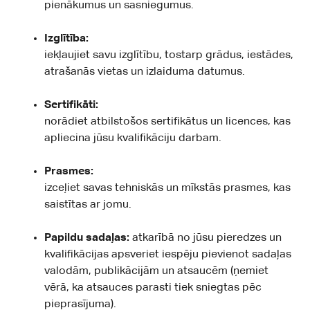
pienākumus un sasniegumus.
Izglītība:
iekļaujiet savu izglītību, tostarp grādus, iestādes,
atrašanās vietas un izlaiduma datumus.
Sertifikāti:
norādiet atbilstošos sertifikātus un licences, kas
apliecina jūsu kvalifikāciju darbam.
Prasmes:
izceļiet savas tehniskās un mīkstās prasmes, kas
saistītas ar jomu.
Papildu sadaļas:
atkarībā no jūsu pieredzes un
kvalifikācijas apsveriet iespēju pievienot sadaļas
valodām, publikācijām un atsaucēm (ņemiet
vērā, ka atsauces parasti tiek sniegtas pēc
pieprasījuma).