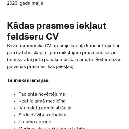
2023. gada maijs
Kādas prasmes iekļaut
feldšeru CV
Sava paramediķa CV prasmju sadaļā koncentrējieties
gan uz tehniskajām, gan mīkstajām prasmēm, kas ir
būtiskas, lai gūtu panākumus šajā amatā. Šeit ir dažas
galvenās prasmes, kas jāiekļauj:
Tehniskās iemaņas:
Pacienta novērtējums
Neatliekamā medicīna
IV un datu administrācija
Sirds dzīvības atbalsts
Traumu aprūpe
Medicīniskā aprīkojuma darbība