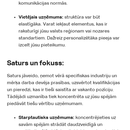
komunikācijas normās.
Vietējais uzņēmums:
struktūra var būt
elastīgāka. Varat iekļaut elementus, kas ir
raksturīgi jūsu valsts reģionam vai nozares
standartiem. Dažreiz personalizētāka pieeja var
izcelt jūsu pieteikumu.
Saturs un fokuss:
Saturs jāveido, ņemot vērā specifiskas industriju un
mērķa darba devēja prasības, uzsvērtot kvalifikācijas
un pieredzi, kas ir tieši saistīta ar vakanto pozīciju.
Tādējādi uzmanība tiek koncentrēta uz jūsu spējām
piedāvāt tiešu vērtību uzņēmumam.
Starptautisks uzņēmums:
koncentrējieties uz
savām spējām strādāt daudzveidīgā un