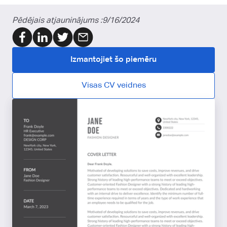
Pēdējais atjauninājums :
9/16/2024
Izmantojiet šo piemēru
Visas CV veidnes