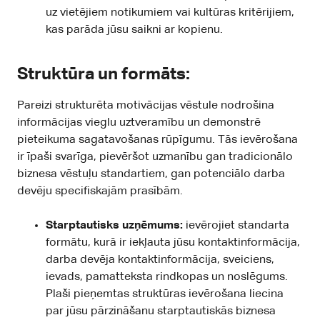
uz vietējiem notikumiem vai kultūras kritērijiem,
kas parāda jūsu saikni ar kopienu.
Struktūra un formāts:
Pareizi strukturēta motivācijas vēstule nodrošina
informācijas vieglu uztveramību un demonstrē
pieteikuma sagatavošanas rūpīgumu. Tās ievērošana
ir īpaši svarīga, pievēršot uzmanību gan tradicionālo
biznesa vēstuļu standartiem, gan potenciālo darba
devēju specifiskajām prasībām.
Starptautisks uzņēmums:
ievērojiet standarta
formātu, kurā ir iekļauta jūsu kontaktinformācija,
darba devēja kontaktinformācija, sveiciens,
ievads, pamatteksta rindkopas un noslēgums.
Plaši pieņemtas struktūras ievērošana liecina
par jūsu pārzināšanu starptautiskās biznesa