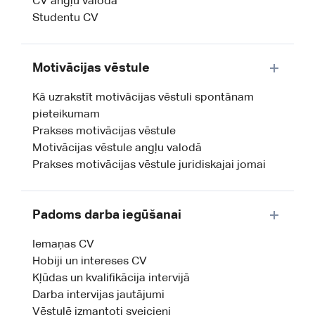
CV angļu valodā
Studentu CV
Motivācijas vēstule
Kā uzrakstīt motivācijas vēstuli spontānam
pieteikumam
Prakses motivācijas vēstule
Motivācijas vēstule angļu valodā
Prakses motivācijas vēstule juridiskajai jomai
Padoms darba iegūšanai
Iemaņas CV
Hobiji un intereses CV
Kļūdas un kvalifikācija intervijā
Darba intervijas jautājumi
Vēstulē izmantoti sveicieni