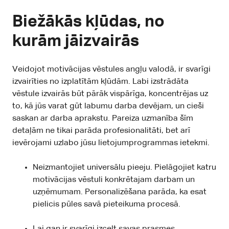
Biežākās kļūdas, no
kurām jāizvairās
Veidojot motivācijas vēstules angļu valodā, ir svarīgi
izvairīties no izplatītām kļūdām. Labi izstrādāta
vēstule izvairās būt pārāk vispārīga, koncentrējas uz
to, kā jūs varat gūt labumu darba devējam, un cieši
saskan ar darba aprakstu. Pareiza uzmanība šīm
detaļām ne tikai parāda profesionalitāti, bet arī
ievērojami uzlabo jūsu lietojumprogrammas ietekmi.
Neizmantojiet universālu pieeju. Pielāgojiet katru
motivācijas vēstuli konkrētajam darbam un
uzņēmumam. Personalizēšana parāda, ka esat
pielicis pūles savā pieteikuma procesā.