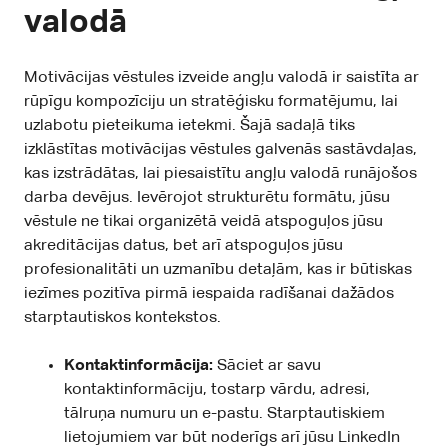
valodā
Motivācijas vēstules izveide angļu valodā ir saistīta ar
rūpīgu kompozīciju un stratēģisku formatējumu, lai
uzlabotu pieteikuma ietekmi. Šajā sadaļā tiks
izklāstītas motivācijas vēstules galvenās sastāvdaļas,
kas izstrādātas, lai piesaistītu angļu valodā runājošos
darba devējus. Ievērojot strukturētu formātu, jūsu
vēstule ne tikai organizētā veidā atspoguļos jūsu
akreditācijas datus, bet arī atspoguļos jūsu
profesionalitāti un uzmanību detaļām, kas ir būtiskas
iezīmes pozitīva pirmā iespaida radīšanai dažādos
starptautiskos kontekstos.
Kontaktinformācija:
Sāciet ar savu
kontaktinformāciju, tostarp vārdu, adresi,
tālruņa numuru un e-pastu. Starptautiskiem
lietojumiem var būt noderīgs arī jūsu LinkedIn