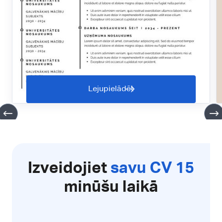
Lejupielādēt
Izveidojiet
savu CV 15
minūšu laikā