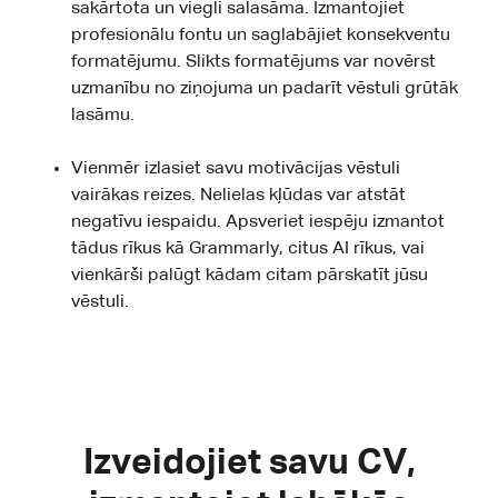
sakārtota un viegli salasāma. Izmantojiet
profesionālu fontu un saglabājiet konsekventu
formatējumu. Slikts formatējums var novērst
uzmanību no ziņojuma un padarīt vēstuli grūtāk
lasāmu.
Vienmēr izlasiet savu motivācijas vēstuli
vairākas reizes. Nelielas kļūdas var atstāt
negatīvu iespaidu. Apsveriet iespēju izmantot
tādus rīkus kā Grammarly, citus AI rīkus, vai
vienkārši palūgt kādam citam pārskatīt jūsu
vēstuli.
Izveidojiet savu CV,