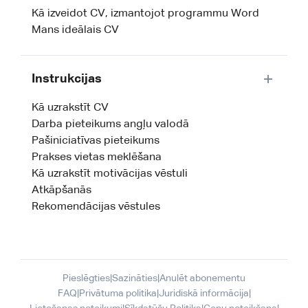
Kā izveidot CV, izmantojot programmu Word
Mans ideālais CV
Instrukcijas
Kā uzrakstīt CV
Darba pieteikums angļu valodā
Pašiniciatīvas pieteikums
Prakses vietas meklēšana
Kā uzrakstīt motivācijas vēstuli
Atkāpšanās
Rekomendācijas vēstules
Pieslēgties
|
Sazināties
|
Anulēt abonementu
FAQ
|
Privātuma politika
|
Juridiskā informācija
|