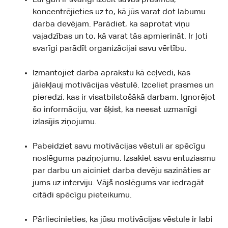
Lai gan ir svarīgi izcelt savas prasmes,
koncentrējieties uz to, kā jūs varat dot labumu
darba devējam. Parādiet, ka saprotat viņu
vajadzības un to, kā varat tās apmierināt. Ir ļoti
svarīgi parādīt organizācijai savu vērtību.
Izmantojiet darba aprakstu kā ceļvedi, kas
jāiekļauj motivācijas vēstulē. Izceliet prasmes un
pieredzi, kas ir visatbilstošākā darbam. Ignorējot
šo informāciju, var šķist, ka neesat uzmanīgi
izlasījis ziņojumu.
Pabeidziet savu motivācijas vēstuli ar spēcīgu
noslēguma paziņojumu. Izsakiet savu entuziasmu
par darbu un aiciniet darba devēju sazināties ar
jums uz interviju. Vājš noslēgums var iedragāt
citādi spēcīgu pieteikumu.
Pārliecinieties, ka jūsu motivācijas vēstule ir labi