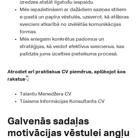
izredzes atstāt ilgstošu iespaidu.
Mēs iepazīstināsim ar dažādiem saziņas stiliem
e-pastā un papīra vēstulēs, uzsverot, kā atšķiras
sveicieni atkarībā no izvēlētās komunikācijas
formas.
Mēs sniegsim konkrētus padomus un
stratēģijas, kā veidot efektīvus sveicienus, kas
palīdzēs jums izcelties pieteikuma procesā.
Atrodiet arī praktiskus CV piemērus, aplūkojot šos
rakstus
👇
Talantu Menedžera CV
Tūsisma Informācijas Konsultanta CV
Galvenās sadaļas
motivācijas vēstulei angļu