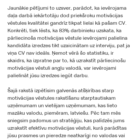
Jaunākie pētījumi to uzsver, parādot, ka ievērojama
daļa darbā iekārtotāju dod priekšroku motivācijas
vēstules kvalitātei gandrīz tikpat lielai kā pašam CV.
Konkrēti, tiek lēsts, ka
83% darbinieku uzskata, ka
pārliecinoša motivācijas vēstule ievērojami palielina
kandidāta izredzes tikt uzaicinātam uz interviju, pat ja
viņa CV nav ideāls
. Ņemot vērā šo statistiku, ir
skaidrs, ka izpratne par to, kā uzrakstīt pārliecinošu
motivācijas vēstuli angļu valodā, var ievērojami
palielināt jūsu izredzes iegūt darbu.
Šajā rakstā izpētīsim galvenās atšķirības starp
motivācijas vēstules rakstīšanu starptautiskam
uzņēmumam un vietējam uzņēmumam, kas lieto
mazāku valodu, piemēram, latviešu. Pēc tam mēs
sniegsim padomus un stratēģiju, kas palīdzēs jums
uzrakstīt efektīvu motivācijas vēstuli, kurā parādītas
jūsu prasmes un pieredze neatkarīgi no valodas vai