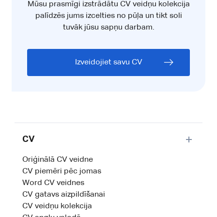
Mūsu prasmīgi izstrādātu CV veidņu kolekcija
palīdzēs jums izcelties no pūļa un tikt soli
tuvāk jūsu sapņu darbam.
Izveidojiet savu CV
CV
Oriģinālā CV veidne
CV piemēri pēc jomas
Word CV veidnes
CV gatavs aizpildīšanai
CV veidņu kolekcija