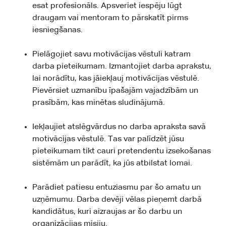
esat profesionāls. Apsveriet iespēju lūgt
draugam vai mentoram to pārskatīt pirms
iesniegšanas.
Pielāgojiet savu motivācijas vēstuli katram
darba pieteikumam. Izmantojiet darba aprakstu,
lai norādītu, kas jāiekļauj motivācijas vēstulē.
Pievērsiet uzmanību īpašajām vajadzībām un
prasībām, kas minētas sludinājumā.
Iekļaujiet atslēgvārdus no darba apraksta savā
motivācijas vēstulē. Tas var palīdzēt jūsu
pieteikumam tikt cauri pretendentu izsekošanas
sistēmām un parādīt, ka jūs atbilstat lomai.
Parādiet patiesu entuziasmu par šo amatu un
uzņēmumu. Darba devēji vēlas pieņemt darbā
kandidātus, kuri aizraujas ar šo darbu un
organizācijas misiju.