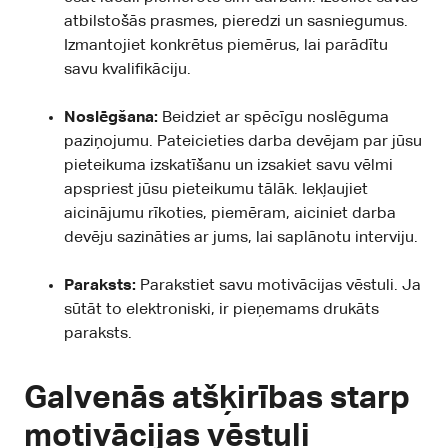
atbilstošās prasmes, pieredzi un sasniegumus.
Izmantojiet konkrētus piemērus, lai parādītu
savu kvalifikāciju.
Noslēgšana:
Beidziet ar spēcīgu noslēguma
paziņojumu. Pateicieties darba devējam par jūsu
pieteikuma izskatīšanu un izsakiet savu vēlmi
apspriest jūsu pieteikumu tālāk. Iekļaujiet
aicinājumu rīkoties, piemēram, aiciniet darba
devēju sazināties ar jums, lai saplānotu interviju.
Paraksts:
Parakstiet savu motivācijas vēstuli. Ja
sūtāt to elektroniski, ir pieņemams drukāts
paraksts.
Galvenās atšķirības starp
motivācijas vēstuli