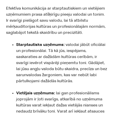
Efektīva komunikācija ar starptautiskiem un vietējiem
uzņēmumiem prasa atšķirīgu pieeju valodai un tonim.
Ir svarīgi pielāgot savu valodu, lai tā atbilstu
mērķauditorijas kultūras un profesionālajām normām,
saglabājot tekstā skaidrību un precizitāti.
Starptautisks uzņēmums:
valodai jābūt oficiālai
un profesionālai. Tā kā jūs, iespējams,
saskaraties ar dažādām kultūras cerībām, ir
svarīgi ievērot vispārēji pieņemtu toni. Gādājiet,
lai jūsu angļu valoda būtu skaidra, precīza un bez
sarunvalodas žargoniem, kas var nebūt labi
pārtulkojami dažādās kultūrās.
Vietējais uzņēmums:
lai gan profesionālisms
joprojām ir ļoti svarīgs, atkarībā no uzņēmuma
kultūras varat iekļaut dažas vietējās nianses un
nedaudz brīvāku toni. Varat arī iekļaut atsauces