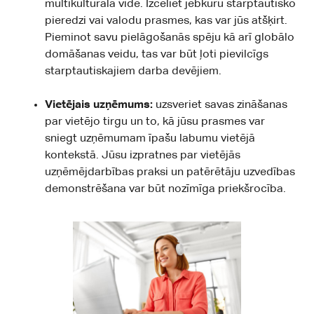
multikulturālā vidē. Izceliet jebkuru starptautisko
pieredzi vai valodu prasmes, kas var jūs atšķirt.
Pieminot savu pielāgošanās spēju kā arī globālo
domāšanas veidu, tas var būt ļoti pievilcīgs
starptautiskajiem darba devējiem.
Vietējais uzņēmums:
uzsveriet savas zināšanas
par vietējo tirgu un to, kā jūsu prasmes var
sniegt uzņēmumam īpašu labumu vietējā
kontekstā. Jūsu izpratnes par vietējās
uzņēmējdarbības praksi un patērētāju uzvedības
demonstrēšana var būt nozīmīga priekšrocība.