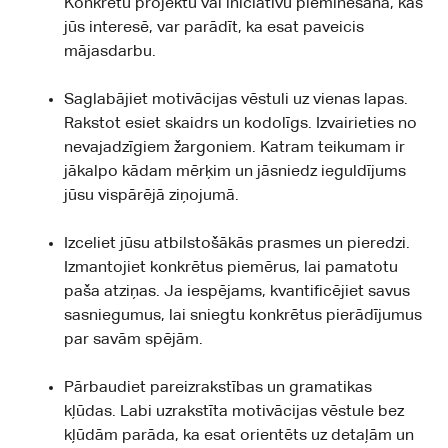
Konkrētu projektu vai iniciatīvu pieminēšana, kas
jūs interesē, var parādīt, ka esat paveicis
mājasdarbu.
Saglabājiet motivācijas vēstuli uz vienas lapas.
Rakstot esiet skaidrs un kodolīgs. Izvairieties no
nevajadzīgiem žargoniem. Katram teikumam ir
jākalpo kādam mērķim un jāsniedz ieguldījums
jūsu vispārējā ziņojumā.
Izceliet jūsu atbilstošākās prasmes un pieredzi.
Izmantojiet konkrētus piemērus, lai pamatotu
paša atziņas. Ja iespējams, kvantificējiet savus
sasniegumus, lai sniegtu konkrētus pierādījumus
par savām spējām.
Pārbaudiet pareizrakstības un gramatikas
kļūdas. Labi uzrakstīta motivācijas vēstule bez
kļūdām parāda, ka esat orientēts uz detaļām un