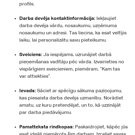
profils.
Darba devēja kontaktinformācija:
Iekļaujiet
darba devēja vārdu, nosaukumu, uzņēmuma
nosaukumu un adresi. Tas liecina, ka esat veltījis
laiku, lai personalizētu savu pieteikumu.
Sveiciens:
Ja iespējams, uzrunājiet darbā
pieņemšanas vadītāju pēc vārda. Izvairieties no
vispārīgiem sveicieniem, piemēram, “Kam tas
var attiekties”.
Ievads:
Sāciet ar spēcīgu sākuma paziņojumu,
kas piesaista darba devēja uzmanību. Norādiet
amatu, uz kuru pretendējat, un to, kā uzzinājāt
par darba piedāvājumu.
Pamatteksta rindkopas:
Paskaidrojiet, kāpēc jūs
esat ideāli piemērots šim darbam. Izceliet savas