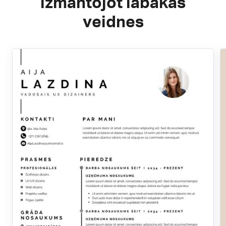
izmantojot labākās
veidnes