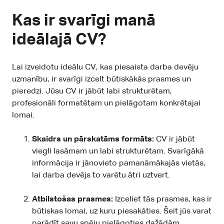
Kas ir svarīgi manā
ideālajā CV?
Lai izveidotu ideālu CV, kas piesaista darba devēju
uzmanību, ir svarīgi izcelt būtiskākās prasmes un
pieredzi. Jūsu CV ir jābūt labi strukturētam,
profesionāli formatētam un pielāgotam konkrētajai
lomai.
Skaidrs un pārskatāms formāts:
CV ir jābūt
viegli lasāmam un labi strukturētam. Svarīgākā
informācija ir jānovieto pamanāmākajās vietās,
lai darba devējs to varētu ātri uztvert.
Atbilstošas prasmes:
Izceliet tās prasmes, kas ir
būtiskas lomai, uz kuru piesakāties. Šeit jūs varat
parādīt savu spēju pielāgoties dažādām