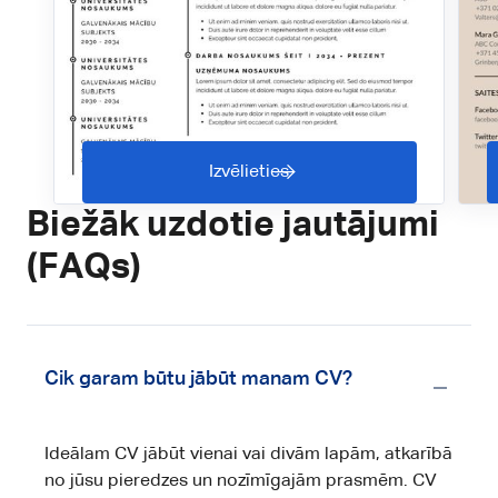
Izvēlieties
Biežāk uzdotie jautājumi
(FAQs)
Cik garam būtu jābūt manam CV?
Ideālam CV jābūt vienai vai divām lapām, atkarībā
no jūsu pieredzes un nozīmīgajām prasmēm. CV