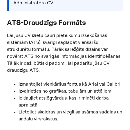
Administratora CV
.
ATS-Draudzīgs Formāts
Lai jūsu CV izietu cauri pieteikumu izsekošanas
sistēmām (ATS), svarīgi saglabāt vienkāršu,
strukturētu formātu. Pārāk sarežģīts dizains var
novērst ATS no svarīgās informācijas identificēšanas.
Tālāk ir daži būtiski padomi, lai padarītu jūsu CV
draudzīgu ATS:
Izmantojiet vienkāršus fontus kā Arial vai Calibri.
Izvairieties no grafikas, tabulām un attēliem.
Iekļaujiet atslēgvārdus, kas ir minēti darba
aprakstā.
Lietojiet skaidras un viegli salasāmas sadaļas un
sadaļu virsrakstus.