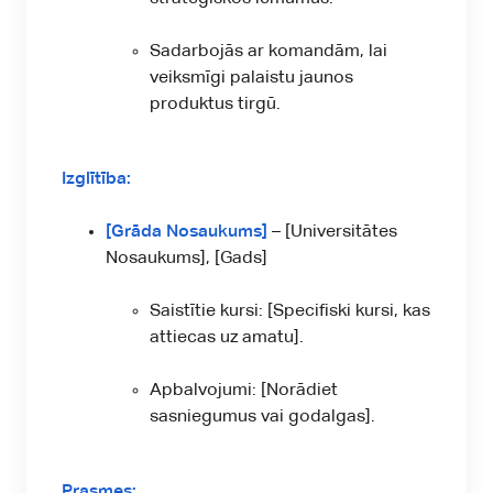
Sadarbojās ar komandām, lai
veiksmīgi palaistu jaunos
produktus tirgū.
Izglītība:
[Grāda Nosaukums]
– [Universitātes
Nosaukums], [Gads]
Saistītie kursi: [Specifiski kursi, kas
attiecas uz amatu].
Apbalvojumi: [Norādiet
sasniegumus vai godalgas].
Prasmes: