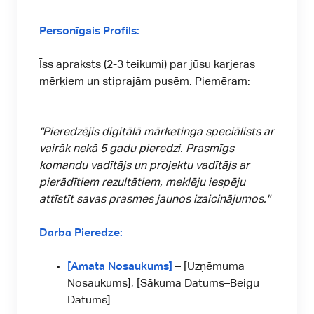
Personīgais Profils:
Īss apraksts (2-3 teikumi) par jūsu karjeras
mērķiem un stiprajām pusēm. Piemēram:
"Pieredzējis digitālā mārketinga speciālists ar
vairāk nekā 5 gadu pieredzi. Prasmīgs
komandu vadītājs un projektu vadītājs ar
pierādītiem rezultātiem, meklēju iespēju
attīstīt savas prasmes jaunos izaicinājumos."
Darba Pieredze:
[Amata Nosaukums]
– [Uzņēmuma
Nosaukums], [Sākuma Datums–Beigu
Datums]