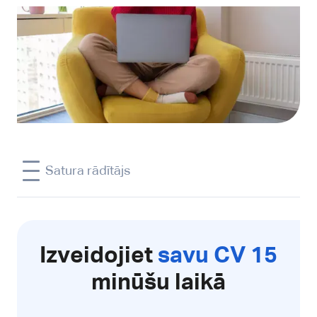
Satura rādītājs
Izveidojiet
savu CV 15
minūšu laikā