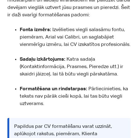
rindstarpām un sadaļu virsrakstiem var palīdzēt darba
devējam vieglāk uztvert jūsu prasmes un pieredzi. Šeit
ir daži svarīgi formatēšanas padomi:
Fonta izmērs:
Izvēlieties viegli salasāmu fontu,
piemēram, Arial vai Calibri, un saglabājiet
vienmērīgu izmēru, lai CV izskatītos profesionāls.
Sadaļu izkārtojums:
Katra sadaļa
(Kontaktinformācija, Prasmes, Pieredze utt.) ir
skaidri jāizceļ, lai tā būtu viegli pārskatāma.
Formatēšana un rindstarpas:
Pārliecinieties, ka
teksts nav pārāk cieši kopā, lai tas būtu viegli
uztverams.
Papildus par CV formatēšanu varat uzzināt,
aplūkojot rakstus, piemēram,
Klienta