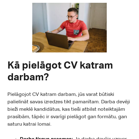
Kā pielāgot CV katram
darbam?
Pielāgojot CV katram darbam, jūs varat būtiski
palielināt savas izredzes tikt pamanītam. Darba devēji
bieži meklē kandidātus, kas tieši atbilst noteiktajām
prasībām, tāpēc ir svarīgi pielāgot gan formātu, gan
saturu katrai lomai.