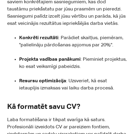
saviem konkrētajiem sasniegumiem, kas dod
taustāmu priekšstatu par jūsu prasmēm un pieredzi.
Sasniegumi palīdz izcelt jūsu vērtību un parāda, kā jūs
esat veicinājis rezultātus iepriekšējās darba vietās.
Konkrēti rezultāti
: Parādiet skaitļus, piemēram,
"palielināju pārdošanas apjomus par 20%".
Projekta vadības panākumi
: Pieminiet projektus,
ko esat veiksmīgi pabeidzis.
Resursu optimizācija
: Uzsveriet, kā esat
ietaupījis izmaksas vai laiku darba procesā.
Kā formatēt savu CV?
Laba formatēšana ir tikpat svarīga kā saturs.
Profesionāli izveidots CV ar pareiziem fontiem,