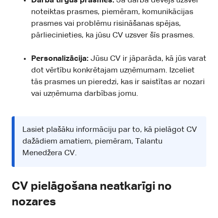
Darba tirgus prasmes:
Ja darba devējs uzsver
noteiktas prasmes, piemēram, komunikācijas
prasmes vai problēmu risināšanas spējas,
pārliecinieties, ka jūsu CV uzsver šīs prasmes.
Personalizācija:
Jūsu CV ir jāparāda, kā jūs varat
dot vērtību konkrētajam uzņēmumam. Izceliet
tās prasmes un pieredzi, kas ir saistītas ar nozari
vai uzņēmuma darbības jomu.
Lasiet plašāku informāciju par to, kā pielāgot CV
dažādiem amatiem, piemēram,
Talantu
Menedžera CV
.
CV pielāgošana neatkarīgi no
nozares