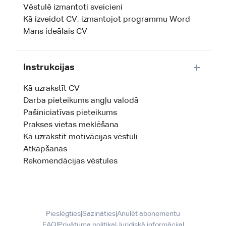
Vēstulē izmantoti sveicieni
Kā izveidot CV, izmantojot programmu Word
Mans ideālais CV
Instrukcijas
Kā uzrakstīt CV
Darba pieteikums angļu valodā
Pašiniciatīvas pieteikums
Prakses vietas meklēšana
Kā uzrakstīt motivācijas vēstuli
Atkāpšanās
Rekomendācijas vēstules
Pieslēgties
|
Sazināties
|
Anulēt abonementu
FAQ
|
Privātuma politika
|
Juridiskā informācija
|