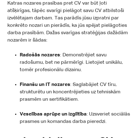
Katras nozares prasības pret CV var būt ļoti
atšķirīgas, tāpēc svarīgi pielāgot savu CV atbilstoši
izvēlētajam darbam. Tas parādīs jūsu izpratni par
konkrēto nozari un pierādīs, ka jūs spējat pielāgoties
darba prasībām. Dažas svarīgas stratēģijas dažādām
nozarēm ir šādas:
Radošās nozares
: Demonstrējiet savu
radošumu, bet ne pārmērīgi. Lietojiet unikālu,
tomēr profesionālu dizainu.
Finanšu un IT nozares
: Saglabājiet CV tīru,
strukturētu un koncentrējieties uz tehniskām
prasmēm un sertifikātiem.
Veselības aprūpe un izglītība
: Uzsveriet sociālās
prasmes un komandas darba pieredzi.