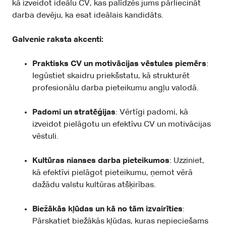
kā izveidot ideālu CV, kas palīdzēs jums pārliecināt
darba devēju, ka esat ideālais kandidāts.
Galvenie raksta akcenti:
Praktisks CV un motivācijas vēstules piemērs
:
Iegūstiet skaidru priekšstatu, kā strukturēt
profesionālu darba pieteikumu angļu valodā.
Padomi un stratēģijas
: Vērtīgi padomi, kā
izveidot pielāgotu un efektīvu CV un motivācijas
vēstuli.
Kultūras nianses darba pieteikumos
: Uzziniet,
kā efektīvi pielāgot pieteikumu, ņemot vērā
dažādu valstu kultūras atšķirības.
Biežākās kļūdas un kā no tām izvairīties
:
Pārskatiet biežākās kļūdas, kuras nepieciešams