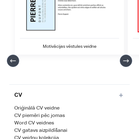
Motivācijas vēstules veidne
CV
Oriģinālā CV veidne
CV piemēri pēc jomas
Word CV veidnes
CV gatavs aizpildīšanai
CV veidņu kolekcija