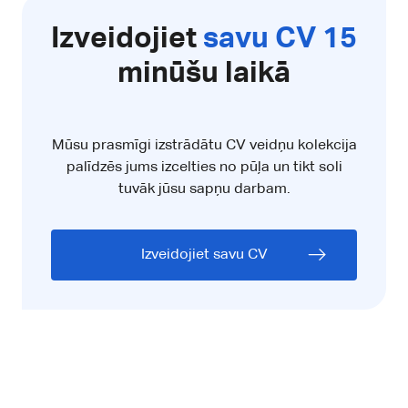
Izveidojiet
savu CV 15
minūšu laikā
Mūsu prasmīgi izstrādātu CV veidņu kolekcija
palīdzēs jums izcelties no pūļa un tikt soli
tuvāk jūsu sapņu darbam.
Izveidojiet savu CV