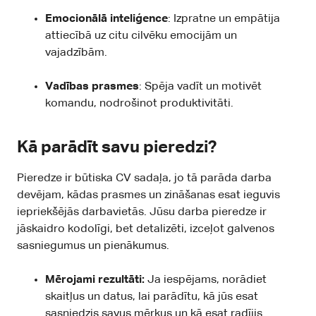
Emocionālā inteliģence
: Izpratne un empātija
attiecībā uz citu cilvēku emocijām un
vajadzībām.
Vadības prasmes
: Spēja vadīt un motivēt
komandu, nodrošinot produktivitāti.
Kā parādīt savu pieredzi?
Pieredze ir būtiska CV sadaļa, jo tā parāda darba
devējam, kādas prasmes un zināšanas esat ieguvis
iepriekšējās darbavietās. Jūsu darba pieredze ir
jāskaidro kodolīgi, bet detalizēti, izceļot galvenos
sasniegumus un pienākumus.
Mērojami rezultāti:
Ja iespējams, norādiet
skaitļus un datus, lai parādītu, kā jūs esat
sasniedzis savus mērķus un kā esat radījis