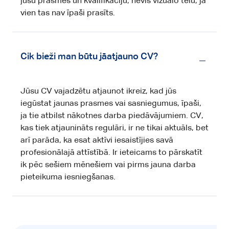
jūsu prasmes un kvalifikāciju, nevis vizuālo tēlu, ja
vien tas nav īpaši prasīts.
Cik bieži man būtu jāatjauno CV?
Jūsu CV vajadzētu atjaunot ikreiz, kad jūs
iegūstat jaunas prasmes vai sasniegumus, īpaši,
ja tie atbilst nākotnes darba piedāvājumiem. CV,
kas tiek atjaunināts regulāri, ir ne tikai aktuāls, bet
arī parāda, ka esat aktīvi iesaistījies savā
profesionālajā attīstībā. Ir ieteicams to pārskatīt
ik pēc sešiem mēnešiem vai pirms jauna darba
pieteikuma iesniegšanas.