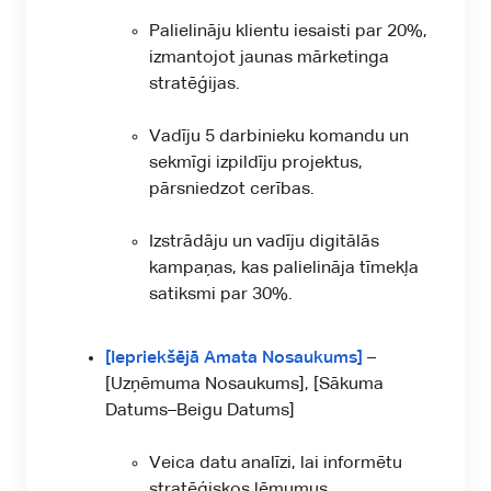
Palielināju klientu iesaisti par 20%,
izmantojot jaunas mārketinga
stratēģijas.
Vadīju 5 darbinieku komandu un
sekmīgi izpildīju projektus,
pārsniedzot cerības.
Izstrādāju un vadīju digitālās
kampaņas, kas palielināja tīmekļa
satiksmi par 30%.
[Iepriekšējā Amata Nosaukums]
–
[Uzņēmuma Nosaukums], [Sākuma
Datums–Beigu Datums]
Veica datu analīzi, lai informētu
stratēģiskos lēmumus.