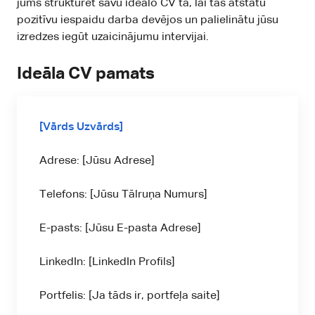
jums strukturēt savu ideālo CV tā, lai tas atstātu
pozitīvu iespaidu darba devējos un palielinātu jūsu
izredzes iegūt uzaicinājumu intervijai.
Ideāla CV pamats
[Vārds Uzvārds]
Adrese: [Jūsu Adrese]
Telefons: [Jūsu Tālruņa Numurs]
E-pasts: [Jūsu E-pasta Adrese]
LinkedIn: [LinkedIn Profils]
Portfelis: [Ja tāds ir, portfeļa saite]