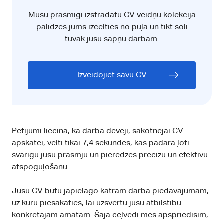
Mūsu prasmīgi izstrādātu CV veidņu kolekcija
palīdzēs jums izcelties no pūļa un tikt soli
tuvāk jūsu sapņu darbam.
Izveidojiet savu CV
Pētījumi liecina, ka
darba devēji, sākotnējai CV
apskatei, veltī tikai 7,4 sekundes
, kas padara ļoti
svarīgu jūsu prasmju un pieredzes precīzu un efektīvu
atspoguļošanu.
Jūsu CV būtu jāpielāgo katram darba piedāvājumam,
uz kuru piesakāties, lai uzsvērtu jūsu atbilstību
konkrētajam amatam. Šajā ceļvedī mēs apspriedīsim,