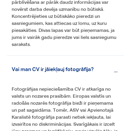
pārblīvēšana ar pārāk daudz informācijas var
novērst darba devēja uzmanību no būtiskā.
Koncentrējieties uz būtiskāko pieredzi un
sasniegumiem, kas attiecas uz lomu, uz kuru
piesakāties. Divas lapas var būt pieņemamas, ja
jums ir vairāk gadu pieredze vai liels sasniegumu
saraksts.
Vai man CV ir jāiekļauj fotogrāfija?
Fotogrāfijas nepieciešamība CV ir atkarīga no
valsts un nozares prasībām. Eiropas valstīs un
radošās nozarēs fotogrāfija bieži ir pieņemama
un pat sagaidāma. Tomēr, ASV vai Apvienotajā
Karalistē fotogrāfija parasti netiek iekļauta, lai
izvairītos no diskriminācijas. Svarīgākais ir izcelt