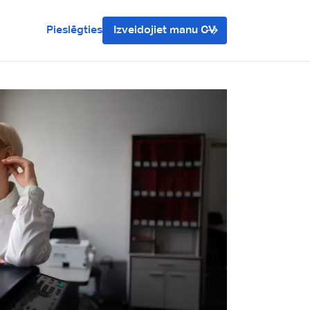
Pieslēgties
Izveidojiet manu CV