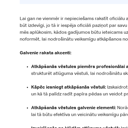
Lai gan ne vienmēr ir nepieciešams rakstīt oficiālu 
būt izdevīgi, jo tā ir iespēja oficiāli paziņot par s
mēs aplūkosim, kādos gadījumos būtu ieteicams uzra
noformēt, lai nodrošinātu veiksmīgu atkāpšanos no
Galvenie raksta akcenti:
Atkāpšanās vēstules piemērs profesionālai 
strukturēt atlūguma vēstuli, lai nodrošinātu s
Kāpēc iesniegt atkāpšanās vēstuli:
Izskaidrot
un kā tā palīdz radīt papīra pēdas un veidot p
Atkāpšanās vēstules galvenie elementi:
Norād
lai tā būtu efektīva un veicinātu veiksmīgu pā