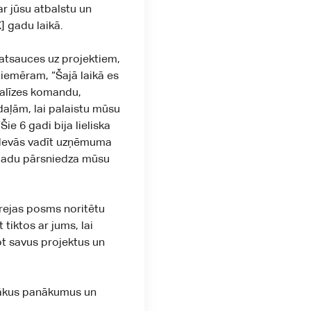
r jūsu atbalstu un
 gadu laikā.
 atsauces uz projektiem,
piemēram, “Šajā laikā es
nalīzes komandu,
aļām, lai palaistu mūsu
Šie 6 gadi bija lieliska
zdevās vadīt uzņēmuma
 gadu pārsniedza mūsu
rejas posms noritētu
tiktos ar jums, lai
t savus projektus un
ākus panākumus un
.