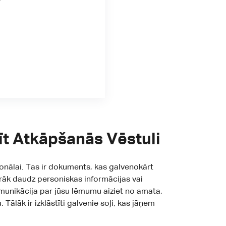
tīt Atkāpšanās Vēstuli
sionālai. Tas ir dokuments, kas galvenokārt
ārāk daudz personiskas informācijas vai
munikācija par jūsu lēmumu aiziet no amata,
Tālāk ir izklāstīti galvenie soļi, kas jāņem