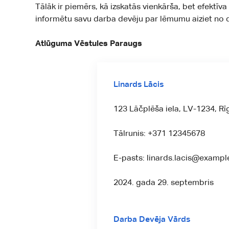
Tālāk ir piemērs, kā izskatās vienkārša, bet efektīva
informētu savu darba devēju par lēmumu aiziet no d
Atlūguma Vēstules Paraugs
Linards Lācis
123 Lāčplēša iela, LV-1234, Rīg
Tālrunis: +371 12345678
E-pasts: linards.lacis@examp
2024. gada 29. septembris
Darba Devēja Vārds