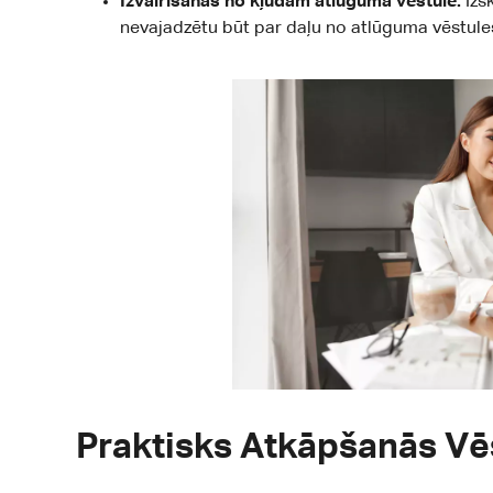
Izvairīšanās no kļūdām atlūguma vēstulē:
Izs
nevajadzētu būt par daļu no atlūguma vēstules
Praktisks Atkāpšanās Vē