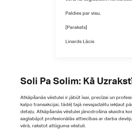
Paldies par visu,
[Paraksts]
Linards Lācis
Soli Pa Solim: Kā Uzraks
Atkāpšanās vēstulei ir jābūt īsai, precīzai un profe
kalpo transakcijai, tādēļ tajā nevajadzētu iekļaut p
detaļu. Atkāpšanās vēstulei jānodrošina skaidra ko
saglabājot profesionālās attiecības ar darba devēju. 
vērā, rakstot atlūguma vēstuli.