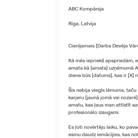
ABC Kompānija
Rīga, Latvija
Cienījamais [Darba Devēja Vār
Kā mēs iepriekš apspriedām, e
amata kā [amats] uzņēmumā A
diena būs [datums], kas ir [X]
Šis nebija viegls lēmums, taču
karjeru [jaunā jomā vai nozarē
amatu, kas ļaus man attīstīt s
profesionālo izaugsmi.
Es ļoti novērtēju laiku, ko pava
esmu daudz iemācījies, kas not