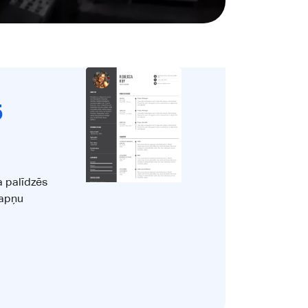
5
a palīdzēs
sapņu