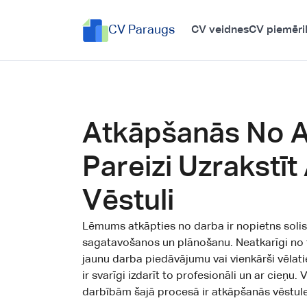
CV Paraugs
CV veidnes
CV piemēri
Atkāpšanās No A
Pareizi Uzrakstī
Vēstuli
Lēmums atkāpties no darba ir nopietns solis
sagatavošanos un plānošanu. Neatkarīgi no tā
jaunu darba piedāvājumu vai vienkārši vēlatie
ir svarīgi izdarīt to profesionāli un ar cieņu
darbībām šajā procesā ir atkāpšanās vēstule