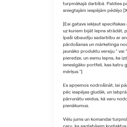
turpmākajā darbībā. Paldies pa
sniegtajām iespējām pēdējo [X]
[Esi gatavs iekļaut specifiskas
uz kuriem bijāt lepns strādāt, 
īpaši izbaudīju sadarbību ar a
pārdošanas un mārketinga nod
jaunāko produktu versiju.” vai “
pieredze, un esmu lepns, ka i
ienesīgāko portfeli, kas katru
mērķus.”]
Es apņemos nodrošināt, lai pā
pēc iespējas gludāk, un labprāt 
pārrunātu veidus, kā varu nodo
pienākumus.
Vēlu jums un komandai turpm
ceru, ka saglabāsim kontaktus