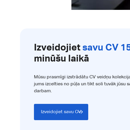
Izveidojiet
savu CV 1
minūšu laikā
Mūsu prasmīgi izstrādātu CV veidņu kolekcij
jums izcelties no pūļa un tikt soli tuvāk jūsu 
darbam.
Izveidojiet savu CV