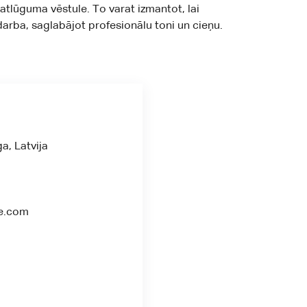
 atlūguma vēstule. To varat izmantot, lai
arba, saglabājot profesionālu toni un cieņu.
a, Latvija
le.com