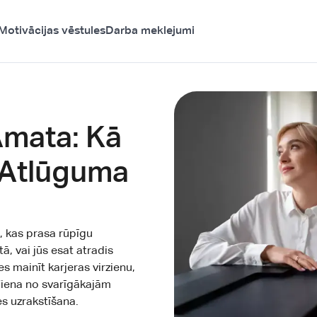
Motivācijas vēstules
Darba meklejumi
mata: Kā
t Atlūguma
, kas prasa rūpīgu
, vai jūs esat atradis
s mainīt karjeras virzienu,
. Viena no svarīgākajām
s uzrakstīšana.