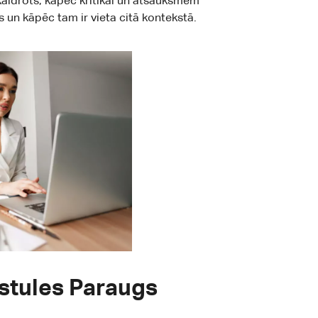
kaidrots, kāpēc kritikai un atsauksmēm
 un kāpēc tam ir vieta citā kontekstā.
stules Paraugs