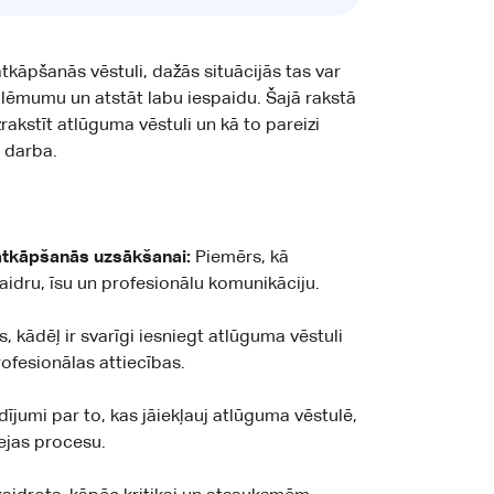
atkāpšanās vēstuli, dažās situācijās tas var
avu lēmumu un atstāt labu iespaidu. Šajā rakstā
kstīt atlūguma vēstuli un kā to pareizi
 darba.
atkāpšanās uzsākšanai:
Piemērs, kā
kaidru, īsu un profesionālu komunikāciju.
s, kādēļ ir svarīgi iesniegt atlūguma vēstuli
rofesionālas attiecības.
ījumi par to, kas jāiekļauj atlūguma vēstulē,
rejas procesu.