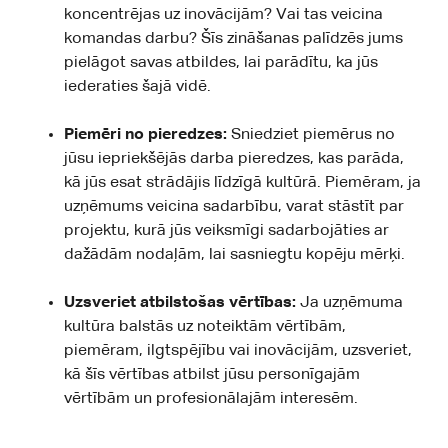
koncentrējas uz inovācijām? Vai tas veicina
komandas darbu? Šīs zināšanas palīdzēs jums
pielāgot savas atbildes, lai parādītu, ka jūs
iederaties šajā vidē.
Piemēri no pieredzes:
Sniedziet piemērus no
jūsu iepriekšējās darba pieredzes, kas parāda,
kā jūs esat strādājis līdzīgā kultūrā. Piemēram, ja
uzņēmums veicina sadarbību, varat stāstīt par
projektu, kurā jūs veiksmīgi sadarbojāties ar
dažādām nodaļām, lai sasniegtu kopēju mērķi.
Uzsveriet atbilstošas vērtības:
Ja uzņēmuma
kultūra balstās uz noteiktām vērtībām,
piemēram, ilgtspējību vai inovācijām, uzsveriet,
kā šīs vērtības atbilst jūsu personīgajām
vērtībām un profesionālajām interesēm.