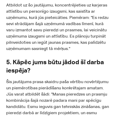
Atbildot uz šo jautājumu, koncentrējieties uz karjeras
attīstību un personīgo izaugsmi, kas saistīta ar
uzņēmumu, kurā jūs pieteicāties. Piemēram: "Es redzu
sevi strādājam šajā uzņēmumā vadības līmenī, kurā
varu izmantot savu pieredzi un prasmes, lai veicinātu
uzņēmuma izaugsmi un attīstību. Es plānoju turpināt
pilnveidoties un iegūt jaunas prasmes, kas palīdzētu
uzņēmumam sasniegt tā mērķus."
5.
Kāpēc jums būtu jādod šī darba
iespēja?
Šis jautājums prasa skaidru paša vērtību novērtējumu
un piemērotības pierādīšanu konkrētajam amatam.
Jūs varat atbildēt šādi: "Manas pieredzes un prasmju
kombinācija šajā nozarē padara mani par spēcīgu
kandidātu. Esmu ieguvis gan tehniskās zināšanas, gan
pieredzi darbā ar līdzīgiem projektiem, un esmu