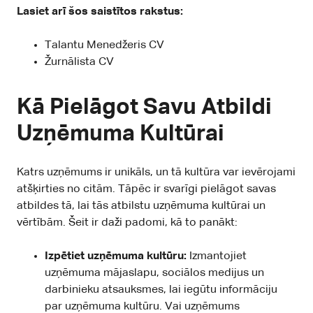
Lasiet arī šos saistītos rakstus:
Talantu Menedžeris CV
Žurnālista CV
Kā Pielāgot Savu Atbildi
Uzņēmuma Kultūrai
Katrs uzņēmums ir unikāls, un tā kultūra var ievērojami
atšķirties no citām. Tāpēc ir svarīgi pielāgot savas
atbildes tā, lai tās atbilstu uzņēmuma kultūrai un
vērtībām. Šeit ir daži padomi, kā to panākt:
Izpētiet uzņēmuma kultūru:
Izmantojiet
uzņēmuma mājaslapu, sociālos medijus un
darbinieku atsauksmes, lai iegūtu informāciju
par uzņēmuma kultūru. Vai uzņēmums