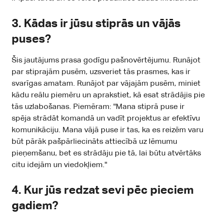
3.
Kādas ir jūsu stiprās un vājās
puses?
Šis jautājums prasa godīgu pašnovērtējumu. Runājot
par stiprajām pusēm, uzsveriet tās prasmes, kas ir
svarīgas amatam. Runājot par vājajām pusēm, miniet
kādu reālu piemēru un aprakstiet, kā esat strādājis pie
tās uzlabošanas. Piemēram: "Mana stiprā puse ir
spēja strādāt komandā un vadīt projektus ar efektīvu
komunikāciju. Mana vājā puse ir tas, ka es reizēm varu
būt pārāk pašpārliecināts attiecībā uz lēmumu
pieņemšanu, bet es strādāju pie tā, lai būtu atvērtāks
citu idejām un viedokļiem."
4.
Kur jūs redzat sevi pēc pieciem
gadiem?