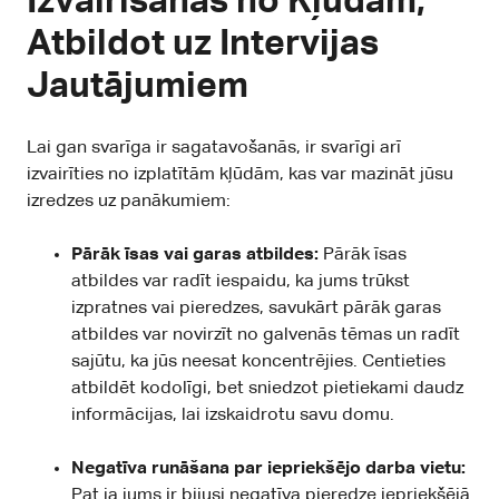
Izvairīšanās no Kļūdām,
Atbildot uz Intervijas
Jautājumiem
Lai gan svarīga ir sagatavošanās, ir svarīgi arī
izvairīties no izplatītām kļūdām, kas var mazināt jūsu
izredzes uz panākumiem:
Pārāk īsas vai garas atbildes:
Pārāk īsas
atbildes var radīt iespaidu, ka jums trūkst
izpratnes vai pieredzes, savukārt pārāk garas
atbildes var novirzīt no galvenās tēmas un radīt
sajūtu, ka jūs neesat koncentrējies. Centieties
atbildēt kodolīgi, bet sniedzot pietiekami daudz
informācijas, lai izskaidrotu savu domu.
Negatīva runāšana par iepriekšējo darba vietu:
Pat ja jums ir bijusi negatīva pieredze iepriekšējā