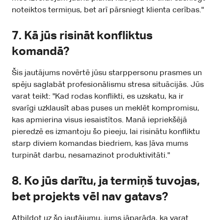
noteiktos termiņus, bet arī pārsniegt klienta cerības."
7.
Kā jūs risināt konfliktus
komandā?
Šis jautājums novērtē jūsu starppersonu prasmes un
spēju saglabāt profesionālismu stresa situācijās. Jūs
varat teikt: "Kad rodas konflikti, es uzskatu, ka ir
svarīgi uzklausīt abas puses un meklēt kompromisu,
kas apmierina visus iesaistītos. Manā iepriekšējā
pieredzē es izmantoju šo pieeju, lai risinātu konfliktu
starp diviem komandas biedriem, kas ļāva mums
turpināt darbu, nesamazinot produktivitāti."
8.
Ko jūs darītu, ja termiņš tuvojas,
bet projekts vēl nav gatavs?
Atbildot uz šo jautājumu, jums jāparāda, ka varat