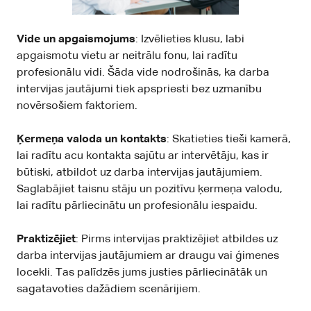
Vide un apgaismojums
: Izvēlieties klusu, labi
apgaismotu vietu ar neitrālu fonu, lai radītu
profesionālu vidi. Šāda vide nodrošinās, ka darba
intervijas jautājumi tiek apspriesti bez uzmanību
novērsošiem faktoriem.
Ķermeņa valoda un kontakts
: Skatieties tieši kamerā,
lai radītu acu kontakta sajūtu ar intervētāju, kas ir
būtiski, atbildot uz darba intervijas jautājumiem.
Saglabājiet taisnu stāju un pozitīvu ķermeņa valodu,
lai radītu pārliecinātu un profesionālu iespaidu.
Praktizējiet
: Pirms intervijas praktizējiet atbildes uz
darba intervijas jautājumiem ar draugu vai ģimenes
locekli. Tas palīdzēs jums justies pārliecinātāk un
sagatavoties dažādiem scenārijiem.