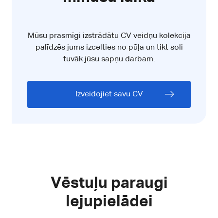
Mūsu prasmīgi izstrādātu CV veidņu kolekcija
palīdzēs jums izcelties no pūļa un tikt soli
tuvāk jūsu sapņu darbam.
Izveidojiet savu CV
Vēstuļu paraugi
lejupielādei