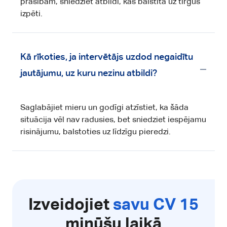
prasībām, sniedziet atbildi, kas balstīta uz tirgus
izpēti.
Kā rīkoties, ja intervētājs uzdod negaidītu
jautājumu, uz kuru nezinu atbildi?
Saglabājiet mieru un godīgi atzīstiet, ka šāda
situācija vēl nav radusies, bet sniedziet iespējamu
risinājumu, balstoties uz līdzīgu pieredzi.
Izveidojiet
savu CV 15
minūšu laikā