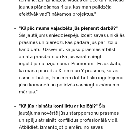
termiņu. Es izanalizēju kļūdas un pēc tam ieviesu
jaunus plānošanas rīkus, kas man palīdzēja
efektīvāk vadīt nākamos projektus."
"Kāpēc mums vajadzētu jūs pieņemt darbā?"
Šis jautājums sniedz iespēju izcelt savas unikālās
prasmes un pieredzi, kas padara jūs par izcilu
kandidātu. Uzsveriet, kā jūsu prasmes atbilst
amata prasībām un kā jūs varat sniegt
ieguldījumu uzņēmumā. Piemēram: "Es uzskatu,
ka mana pieredze X jomā un Y prasmes, kuras
esmu attīstījis, ļaus man dot būtisku ieguldījumu
jūsu komandā un palīdzēs sasniegt uzņēmuma
mērķus."
"Kā jūs risinātu konfliktu ar kolēģi?"
Šis
jautājums novērtē jūsu starppersonu prasmes
un spēju atrisināt konfliktus profesionālā vidē.
Atbildiet, izmantojot piemēru no savas