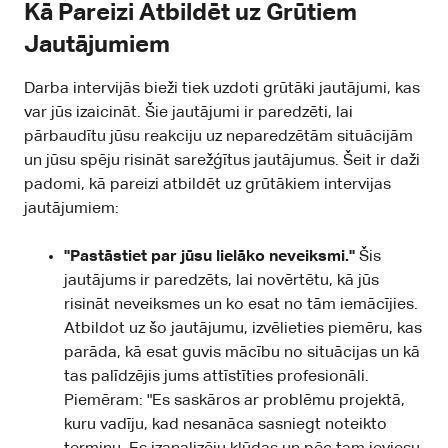
Kā Pareizi Atbildēt uz Grūtiem
Jautājumiem
Darba intervijās bieži tiek uzdoti grūtāki jautājumi, kas
var jūs izaicināt. Šie jautājumi ir paredzēti, lai
pārbaudītu jūsu reakciju uz neparedzētām situācijām
un jūsu spēju risināt sarežģītus jautājumus. Šeit ir daži
padomi, kā pareizi atbildēt uz grūtākiem intervijas
jautājumiem:
"Pastāstiet par jūsu lielāko neveiksmi."
Šis
jautājums ir paredzēts, lai novērtētu, kā jūs
risināt neveiksmes un ko esat no tām iemācījies.
Atbildot uz šo jautājumu, izvēlieties piemēru, kas
parāda, kā esat guvis mācību no situācijas un kā
tas palīdzējis jums attīstīties profesionāli.
Piemēram: "Es saskāros ar problēmu projektā,
kuru vadīju, kad nesanāca sasniegt noteikto