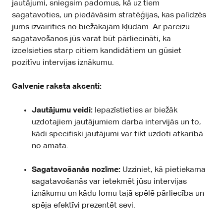
jautājumi, sniegsim padomus, kā uz tiem
sagatavoties, un piedāvāsim stratēģijas, kas palīdzēs
jums izvairīties no biežākajām kļūdām. Ar pareizu
sagatavošanos jūs varat būt pārliecināti, ka
izcelsieties starp citiem kandidātiem un gūsiet
pozitīvu intervijas iznākumu.
Galvenie raksta akcenti:
Jautājumu veidi:
Iepazīstieties ar biežāk
uzdotajiem jautājumiem darba intervijās un to,
kādi specifiski jautājumi var tikt uzdoti atkarībā
no amata.
Sagatavošanās nozīme:
Uzziniet, kā pietiekama
sagatavošanās var ietekmēt jūsu intervijas
iznākumu un kādu lomu tajā spēlē pārliecība un
spēja efektīvi prezentēt sevi.