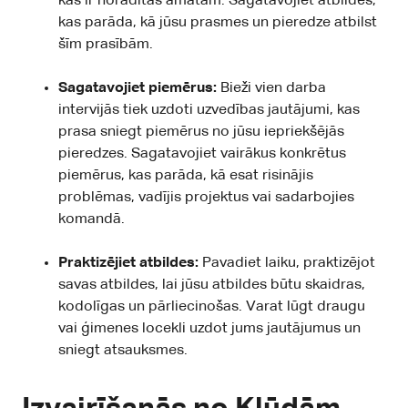
kas ir norādītas amatam. Sagatavojiet atbildes,
kas parāda, kā jūsu prasmes un pieredze atbilst
šīm prasībām.
Sagatavojiet piemērus:
Bieži vien darba
intervijās tiek uzdoti uzvedības jautājumi, kas
prasa sniegt piemērus no jūsu iepriekšējās
pieredzes. Sagatavojiet vairākus konkrētus
piemērus, kas parāda, kā esat risinājis
problēmas, vadījis projektus vai sadarbojies
komandā.
Praktizējiet atbildes:
Pavadiet laiku, praktizējot
savas atbildes, lai jūsu atbildes būtu skaidras,
kodolīgas un pārliecinošas. Varat lūgt draugu
vai ģimenes locekli uzdot jums jautājumus un
sniegt atsauksmes.