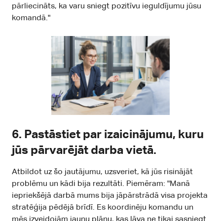
pārliecināts, ka varu sniegt pozitīvu ieguldījumu jūsu
komandā."
6.
Pastāstiet par izaicinājumu, kuru
jūs pārvarējāt darba vietā.
Atbildot uz šo jautājumu, uzsveriet, kā jūs risinājāt
problēmu un kādi bija rezultāti. Piemēram: "Manā
iepriekšējā darbā mums bija jāpārstrādā visa projekta
stratēģija pēdējā brīdī. Es koordinēju komandu un
mēs izveidojām jaunu plānu, kas ļāva ne tikai sasniegt