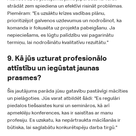
strādāt zem spiediena un efektīvi risināt problēmas.
Piemēram: "Es uzsāktu krīzes vadības plānu,
prioritizējot galvenos uzdevumus un nodrošinot, ka
komanda ir fokusēta uz projekta pabeigšanu. Ja
nepieciešams, es lūgtu palīdzību vai pagarinātu
termiņu, lai nodrošinātu kvalitatīvu rezultātu."
9.
Kā jūs uzturat profesionālo
attīstību un iegūstat jaunas
prasmes?
Šis jautājums parāda jūsu gatavību pastāvīgi mācīties
un pielāgoties. Jūs varat atbildēt šādi: "Es regulāri
piedalos tiešsaistes kursi un semināros, kā arī
apmeklēju konferences, kas ir saistītas ar manu
profesiju. Es uzskatu, ka nepārtraukta mācīšanās ir
būtiska, lai saglabātu konkurētspēju darba tirgū."