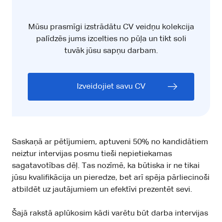
Mūsu prasmīgi izstrādātu CV veidņu kolekcija
palīdzēs jums izcelties no pūļa un tikt soli
tuvāk jūsu sapņu darbam.
Izveidojiet savu CV
Saskaņā ar pētījumiem,
aptuveni 50% no kandidātiem
neiztur intervijas posmu tieši nepietiekamas
sagatavotības dēļ.
Tas nozīmē, ka būtiska ir ne tikai
jūsu kvalifikācija un pieredze, bet arī spēja pārliecinoši
atbildēt uz jautājumiem un efektīvi prezentēt sevi.
Šajā rakstā aplūkosim kādi varētu būt darba intervijas