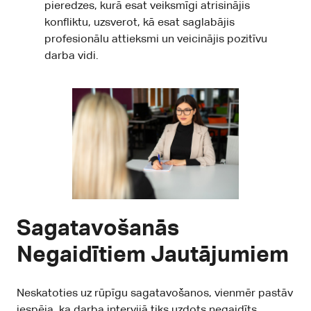
pieredzes, kurā esat veiksmīgi atrisinājis
konfliktu, uzsverot, kā esat saglabājis
profesionālu attieksmi un veicinājis pozitīvu
darba vidi.
Sagatavošanās
Negaidītiem Jautājumiem
Neskatoties uz rūpīgu sagatavošanos, vienmēr pastāv
iespēja, ka darba intervijā tiks uzdots negaidīts