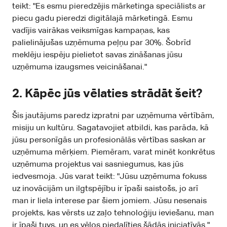
teikt: "Es esmu pieredzējis mārketinga speciālists ar
piecu gadu pieredzi digitālajā mārketingā. Esmu
vadījis vairākas veiksmīgas kampaņas, kas
palielinājušas uzņēmuma peļņu par 30%. Šobrīd
meklēju iespēju pielietot savas zināšanas jūsu
uzņēmuma izaugsmes veicināšanai."
2.
Kāpēc jūs vēlaties strādāt šeit?
Šis jautājums paredz izpratni par uzņēmuma vērtībām,
misiju un kultūru. Sagatavojiet atbildi, kas parāda, kā
jūsu personīgās un profesionālās vērtības saskan ar
uzņēmuma mērķiem. Piemēram, varat minēt konkrētus
uzņēmuma projektus vai sasniegumus, kas jūs
iedvesmoja. Jūs varat teikt: "Jūsu uzņēmuma fokuss
uz inovācijām un ilgtspējību ir īpaši saistošs, jo arī
man ir liela interese par šiem jomiem. Jūsu nesenais
projekts, kas vērsts uz zaļo tehnoloģiju ieviešanu, man
ir īpaši tuvs, un es vēlos piedalīties šādās iniciatīvās."