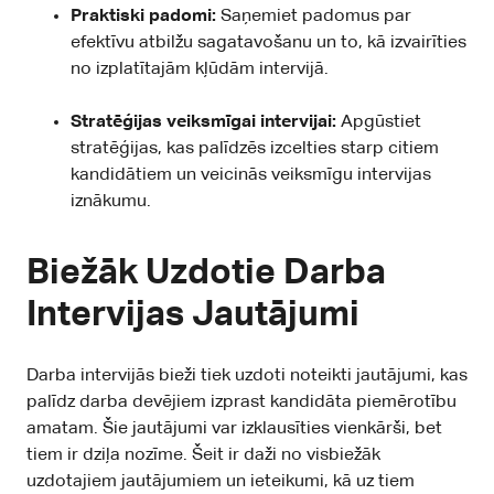
Praktiski padomi:
Saņemiet padomus par
efektīvu atbilžu sagatavošanu un to, kā izvairīties
no izplatītajām kļūdām intervijā.
Stratēģijas veiksmīgai intervijai:
Apgūstiet
stratēģijas, kas palīdzēs izcelties starp citiem
kandidātiem un veicinās veiksmīgu intervijas
iznākumu.
Biežāk Uzdotie Darba
Intervijas Jautājumi
Darba intervijās bieži tiek uzdoti noteikti jautājumi, kas
palīdz darba devējiem izprast kandidāta piemērotību
amatam. Šie jautājumi var izklausīties vienkārši, bet
tiem ir dziļa nozīme. Šeit ir daži no visbiežāk
uzdotajiem jautājumiem un ieteikumi, kā uz tiem