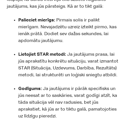
jautājums, kas jūs pārsteigs. Kā ar to tikt galā:
Palieciet mierīgs:
Pirmais solis ir palikt
mierīgam. Nevajadzētu uzreiz izteikt pirmo, kas
ienāk prātā. Dodiet sev dažas sekundes, lai
apdomātu jautājumu.
Lietojiet STAR metodi:
Ja jautājums prasa, lai
jūs aprakstītu konkrētu situāciju, varat izmantot
STAR (Situācija, Uzdevums, Darbība, Rezultāts)
metodi, lai strukturēti un loģiski sniegtu atbildi.
Godīgums:
Ja jautājums ir pārāk specifisks un
jūs neesat ar to saskāries, varat godīgi atzīt, ka
tāda situācija vēl nav radusies, bet jūs
aprakstiet, kā jūs ar to tiktu galā, pamatojoties
uz līdzīgu pieredzi.