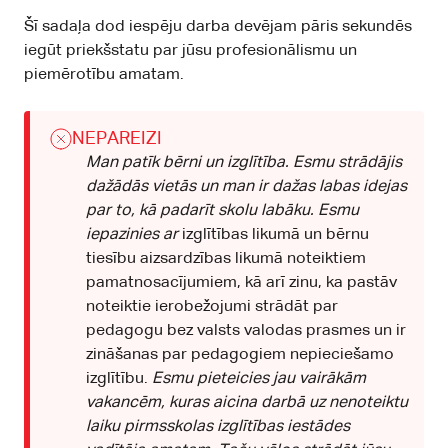
Šī sadaļa dod iespēju darba devējam pāris sekundēs
iegūt priekšstatu par jūsu profesionālismu un
piemērotību amatam.
NEPAREIZI
Man patīk bērni un izglītība. Esmu strādājis
dažādās vietās un man ir dažas labas idejas
par to, kā padarīt skolu labāku. Esmu
iepazinies ar
izglītības likumā un bērnu
tiesību aizsardzības likumā noteiktiem
pamatnosacījumiem, kā arī zinu, ka pastāv
noteiktie ierobežojumi strādāt par
pedagogu bez valsts valodas prasmes un ir
zināšanas par pedagogiem nepieciešamo
izglītību.
Esmu pieteicies jau vairākām
vakancēm, kuras aicina darbā uz nenoteiktu
laiku pirmsskolas izglītības iestādes