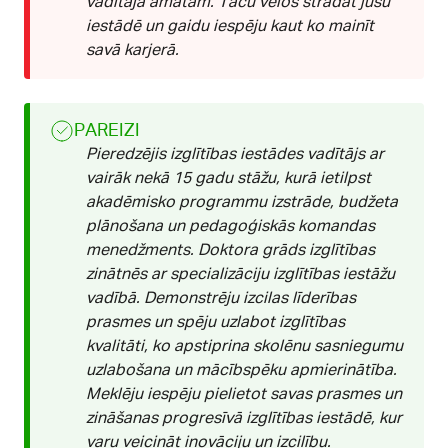
vadītāja amatam. Taču vēlos strādāt jūsu
iestādē un gaidu iespēju kaut ko mainīt
savā karjerā.
PAREIZI
Pieredzējis izglītības iestādes vadītājs ar
vairāk nekā 15 gadu stāžu, kurā ietilpst
akadēmisko programmu izstrāde, budžeta
plānošana un pedagoģiskās komandas
menedžments. Doktora grāds izglītības
zinātnēs ar specializāciju izglītības iestāžu
vadībā. Demonstrēju izcilas līderības
prasmes un spēju uzlabot izglītības
kvalitāti, ko apstiprina skolēnu sasniegumu
uzlabošana un mācībspēku apmierinātība.
Meklēju iespēju pielietot savas prasmes un
zināšanas progresīvā izglītības iestādē, kur
varu veicināt inovāciju un izcilību.