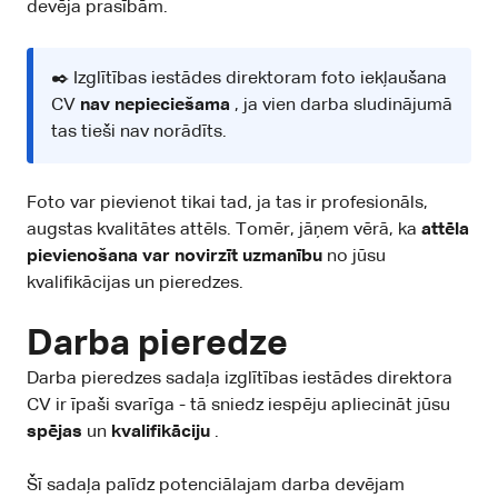
devēja prasībām.
✒️ Izglītības iestādes direktoram foto iekļaušana
CV
nav nepieciešama
, ja vien darba sludinājumā
tas tieši nav norādīts.
Foto var pievienot tikai tad, ja tas ir profesionāls,
augstas kvalitātes attēls. Tomēr, jāņem vērā, ka
attēla
pievienošana var novirzīt uzmanību
no jūsu
kvalifikācijas un pieredzes.
Darba pieredze
Darba pieredzes sadaļa izglītības iestādes direktora
CV ir īpaši svarīga - tā sniedz iespēju apliecināt jūsu
spējas
un
kvalifikāciju
.
Šī sadaļa palīdz potenciālajam darba devējam