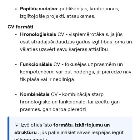
Papildu sadaļas:
publikācijas, konferences,
izglītojošie projekti, atsauksmes.
CV formāti
Hronoloģiskais
CV - vispiemērotākais, ja jūs
esat strādājuši daudzus gadus izglītības jomā un
vēlaties uzsvērt savu karjeras attīstību.
Funkcionālais
CV - fokusējas uz prasmēm un
kompetencēm, var būt noderīgs, ja pieredze nav
tik plaša vai ir nepilnīga.
Kombinētais
CV - kombinācija starp
hronoloģisko un funkcionālo, lai izceltu gan
prasmes, gan darba pieredzi.
💡 Izvēloties īsto
formātu, izkārtojumu un
struktūru
, jūs palielināsiet savas iespējas iegūt