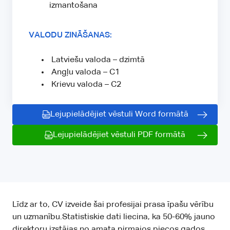
izmantošana
VALODU ZINĀŠANAS:
Latviešu valoda – dzimtā
Angļu valoda – C1
Krievu valoda – C2
Lejupielādējiet vēstuli Word formātā
Lejupielādējiet vēstuli PDF formātā
Līdz ar to, CV izveide šai profesijai prasa īpašu vērību
un uzmanību.Statistiskie dati liecina, ka 50-60% jauno
direktoru izstājas no amata pirmajos piecos gados.