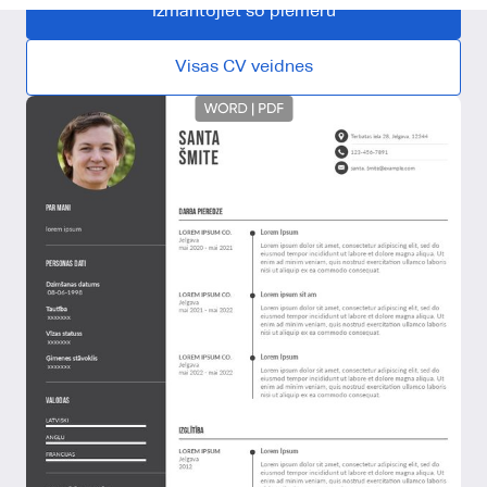
Izmantojiet šo piemēru
Visas CV veidnes