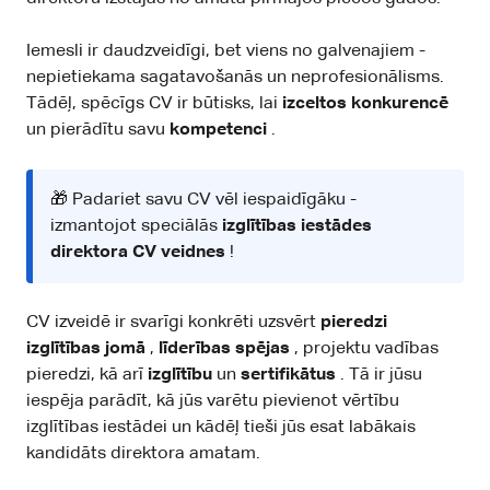
Iemesli ir daudzveidīgi, bet viens no galvenajiem -
nepietiekama sagatavošanās un neprofesionālisms.
Tādēļ, spēcīgs CV ir būtisks, lai
izceltos konkurencē
un pierādītu savu
kompetenci
.
🎁 Padariet savu CV vēl iespaidīgāku -
izmantojot speciālās
izglītības iestādes
direktora CV veidnes
!
CV izveidē ir svarīgi konkrēti uzsvērt
pieredzi
izglītības jomā
,
līderības spējas
, projektu vadības
pieredzi, kā arī
izglītību
un
sertifikātus
. Tā ir jūsu
iespēja parādīt, kā jūs varētu pievienot vērtību
izglītības iestādei un kādēļ tieši jūs esat labākais
kandidāts direktora amatam.