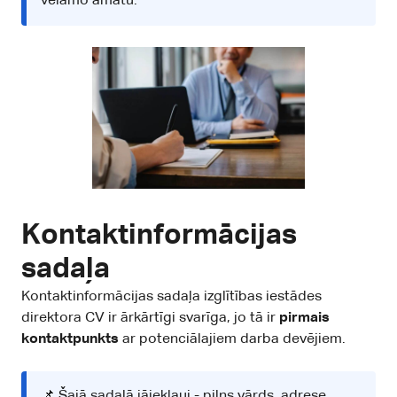
vēlamo amatu.
Kontaktinformācijas
sadaļa
Kontaktinformācijas sadaļa izglītības iestādes
direktora CV ir ārkārtīgi svarīga, jo tā ir
pirmais
kontaktpunkts
ar potenciālajiem darba devējiem.
📌 Šajā sadaļā jāiekļauj - pilns vārds, adrese,