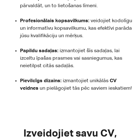
pārvaldāt, un to lietošanas līmeni.
Profesionālais kopsavilkums:
veidojiet kodolīgu
un informatīvu kopsavilkumu, kas efektīvi parāda
jūsu kvalifikāciju un mērķus.
Papildu sadaļas:
izmantojiet šīs sadaļas, lai
izceltu īpašas prasmes vai sasniegumus, kas
neietilpst citās sadaļās.
Pievilcīgs dizains:
izmantojiet unikālās
CV
veidnes
un pielāgojiet tās pēc saviem ieskatiem!
Izveidojiet savu CV,