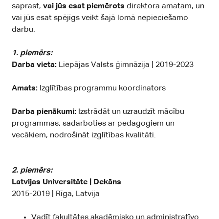
saprast,
vai jūs esat piemērots
direktora amatam, un
vai jūs esat spējīgs veikt šajā lomā nepieciešamo
darbu.
1. piemērs:
Darba vieta:
Liepājas Valsts ģimnāzija | 2019-2023
Amats:
Izglītības programmu koordinators
Darba pienākumi:
Izstrādāt un uzraudzīt mācību
programmas, sadarboties ar pedagogiem un
vecākiem, nodrošināt izglītības kvalitāti.
2. piemērs:
Latvijas Universitāte | Dekāns
2015-2019 | Rīga, Latvija
Vadīt fakultātes akadēmisko un administratīvo