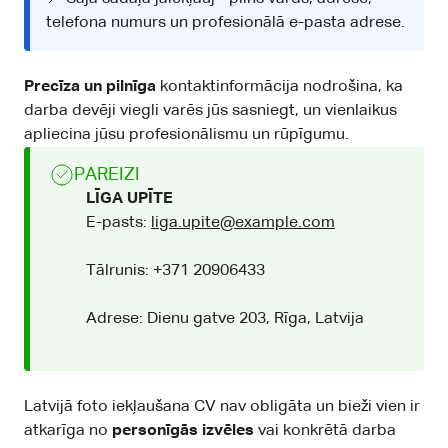
telefona numurs un profesionālā e-pasta adrese.
Precīza un pilnīga
kontaktinformācija nodrošina, ka
darba devēji viegli varēs jūs sasniegt, un vienlaikus
apliecina jūsu profesionālismu un rūpīgumu.
PAREIZI
LĪGA UPĪTE
E-pasts:
liga.upite@example.com
Tālrunis: +371 20906433
Adrese: Dienu gatve 203, Rīga, Latvija
Latvijā foto iekļaušana CV nav obligāta un bieži vien ir
atkarīga no
personīgās izvēles
vai konkrētā darba