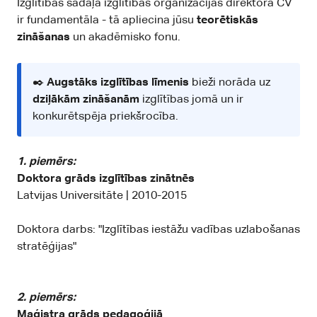
Izglītības sadaļa izglītības organizācijas direktora CV
ir fundamentāla - tā apliecina jūsu
teorētiskās
zināšanas
un akadēmisko fonu.
✒️
Augstāks izglītības līmenis
bieži norāda uz
dziļākām zināšanām
izglītības jomā un ir
konkurētspēja priekšrocība.
1. piemērs:
Doktora grāds izglītības zinātnēs
Latvijas Universitāte | 2010-2015
Doktora darbs: "Izglītības iestāžu vadības uzlabošanas
stratēģijas"
2. piemērs:
Maģistra grāds pedagoģijā