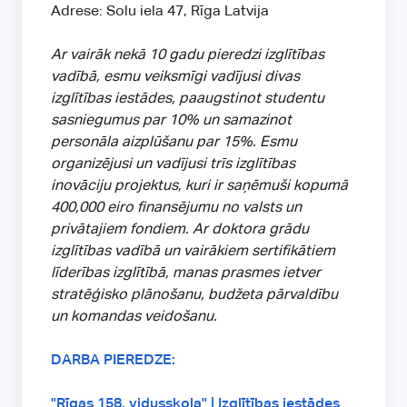
Adrese: Solu iela 47, Rīga Latvija
Ar vairāk nekā 10 gadu pieredzi izglītības
vadībā, esmu veiksmīgi vadījusi divas
izglītības iestādes, paaugstinot studentu
sasniegumus par 10% un samazinot
personāla aizplūšanu par 15%. Esmu
organizējusi un vadījusi trīs izglītības
inovāciju projektus, kuri ir saņēmuši kopumā
400,000 eiro finansējumu no valsts un
privātajiem fondiem. Ar doktora grādu
izglītības vadībā un vairākiem sertifikātiem
līderības izglītībā, manas prasmes ietver
stratēģisko plānošanu, budžeta pārvaldību
un komandas veidošanu.
DARBA PIEREDZE:
"Rīgas 158. vidusskola" | Izglītības iestādes