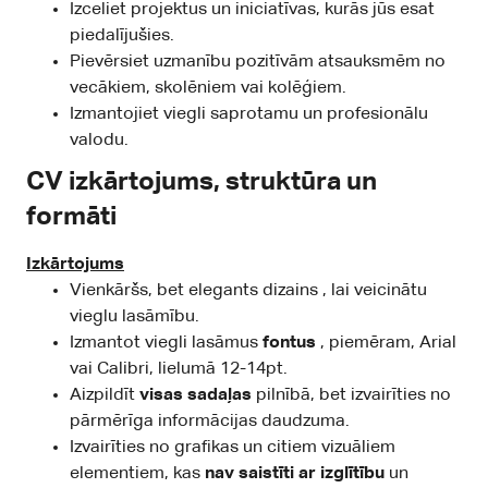
Izceliet projektus un iniciatīvas, kurās jūs esat
piedalījušies.
Pievērsiet uzmanību pozitīvām atsauksmēm no
vecākiem, skolēniem vai kolēģiem.
Izmantojiet viegli saprotamu un profesionālu
valodu.
CV izkārtojums, struktūra un
formāti
Izkārtojums
Vienkāršs, bet elegants
dizains
, lai veicinātu
vieglu lasāmību.
Izmantot viegli lasāmus
fontus
, piemēram, Arial
vai Calibri, lielumā 12-14pt.
Aizpildīt
visas sadaļas
pilnībā, bet izvairīties no
pārmērīga informācijas daudzuma.
Izvairīties no grafikas un citiem vizuāliem
elementiem, kas
nav saistīti ar izglītību
un