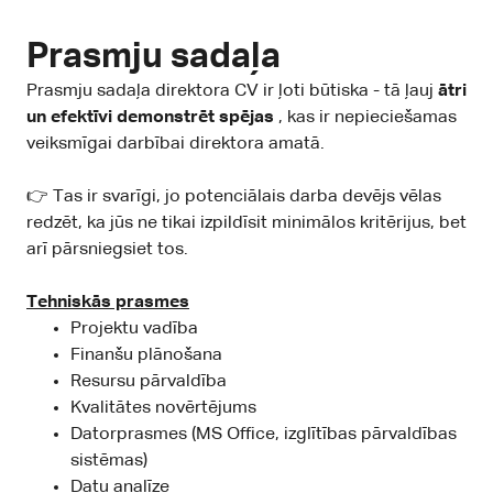
Prasmju sadaļa
Prasmju sadaļa direktora CV ir ļoti būtiska - tā ļauj
ātri
un efektīvi demonstrēt spējas
, kas ir nepieciešamas
veiksmīgai darbībai direktora amatā.
👉 Tas ir svarīgi, jo potenciālais darba devējs vēlas
redzēt, ka jūs ne tikai izpildīsit minimālos kritērijus, bet
arī pārsniegsiet tos.
Tehniskās prasmes
Projektu vadība
Finanšu plānošana
Resursu pārvaldība
Kvalitātes novērtējums
Datorprasmes (MS Office, izglītības pārvaldības
sistēmas)
Datu analīze