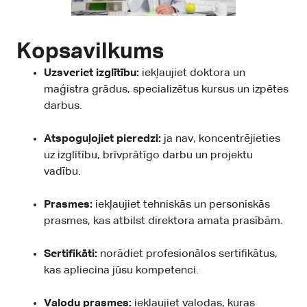
Kopsavilkums
Uzsveriet izglītību:
iekļaujiet doktora un
maģistra grādus, specializētus kursus un izpētes
darbus.
Atspoguļojiet pieredzi:
ja nav, koncentrējieties
uz izglītību, brīvprātīgo darbu un projektu
vadību.
Prasmes:
iekļaujiet tehniskās un personiskās
prasmes, kas atbilst direktora amata prasībām.
Sertifikāti:
norādiet profesionālos sertifikātus,
kas apliecina jūsu kompetenci.
Valodu prasmes:
iekļaujiet valodas, kuras