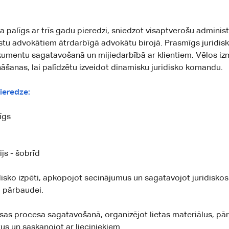
ta palīgs ar trīs gadu pieredzi, sniedzot visaptverošu adminis
lstu advokātiem ātrdarbīgā advokātu birojā. Prasmīgs juridis
umentu sagatavošanā un mijiedarbībā ar klientiem. Vēlos iz
āšanas, lai palīdzētu izveidot dinamisku juridisko komandu.
ieredze:
īgs
js - šobrīd
disko izpēti, apkopojot secinājumus un sagatavojot juridisk
 pārbaudei.
esas procesa sagatavošanā, organizējot lietas materiālus, pā
s un saskaņojot ar lieciniekiem.