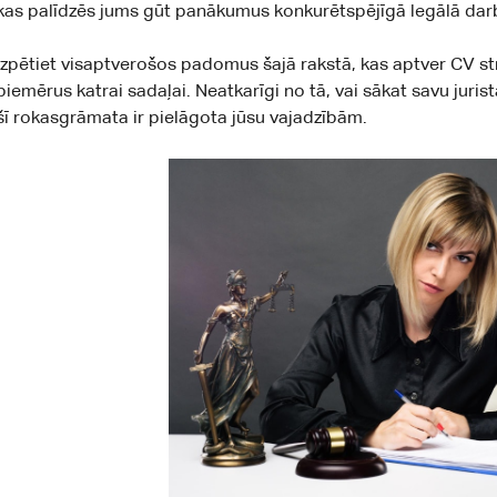
kas palīdzēs jums gūt panākumus konkurētspējīgā legālā darb
Izpētiet visaptverošos padomus šajā rakstā, kas aptver CV s
piemērus katrai sadaļai. Neatkarīgi no tā, vai sākat savu jurist
šī rokasgrāmata ir pielāgota jūsu vajadzībām.