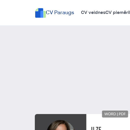
CV Paraugs
CV veidnes
CV piemēri