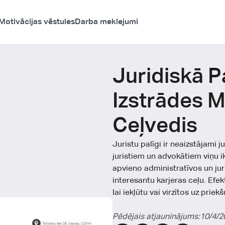
Motivācijas vēstules
Darba meklejumi
Juridiskā P
Izstrādes M
Ceļvedis
Juristu palīgi ir neaizstājami 
juristiem un advokātiem viņu 
apvieno administratīvos un ju
interesantu karjeras ceļu. Efekt
lai iekļūtu vai virzītos uz prie
Pēdējais atjauninājums:
10/4/2