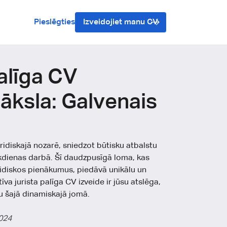
Pieslēgties
Izveidojiet manu CV
alīga CV
āksla: Galvenais
juridiskajā nozarē, sniedzot būtisku atbalstu
ikdienas darbā. Šī daudzpusīgā loma, kas
ridiskos pienākumus, piedāvā unikālu un
īva jurista palīga CV izveide ir jūsu atslēga,
kšu šajā dinamiskajā jomā.
024