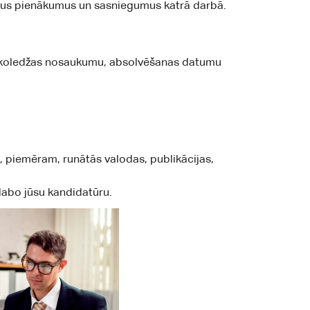
 savus pienākumus un sasniegumus katrā darbā.
vai koledžas nosaukumu, absolvēšanas datumu
, piemēram, runātās valodas, publikācijas,
uzlabo jūsu kandidatūru.