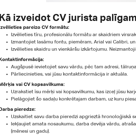
Kā izveidot CV jurista palīga
Izvēlieties pareizo CV formātu:
Izvēlieties tīru, profesionālu formātu ar skaidriem virsr
Izmantojiet lasāmu fontu, piemēram, Arial vai Calibri, u
Izvēlieties skaidru un vienkāršu izkārtojumu. Neizmantoji
Kontaktinformācija:
Augšpusē ievietojiet savu vārdu, pēc tam adresi, tālruņ
Pārliecinieties, vai jūsu kontaktinformācija ir aktuāla.
Mērķis vai CV kopsavilkums:
Uzrakstiet īsu mērķi vai kopsavilkumu, kas izceļ jūsu karj
Pielāgojiet šo sadaļu konkrētajam darbam, uz kuru piesa
Darba pieredze:
Uzskaitiet savu darba pieredzi apgrieztā hronoloģiskā s
Iekļaujiet amata nosaukumu, darba devēja vārdu, atraš
(mēnesi un gadu).