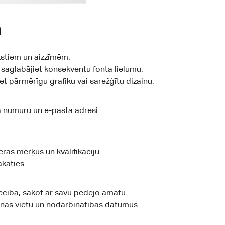
m
akstiem un aizzīmēm.
n saglabājiet konsekventu fonta lielumu.
et pārmērīgu grafiku vai sarežģītu dizainu.
a numuru un e-pasta adresi.
eras mērķus un kvalifikāciju.
kāties.
ecībā, sākot ar savu pēdējo amatu.
anās vietu un nodarbinātības datumus