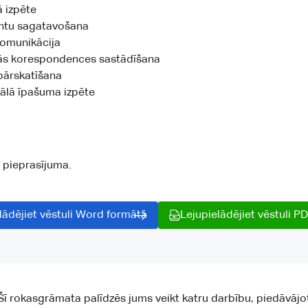
 izpēte
tu sagatavošana
komunikācija
ās korespondences sastādīšana
ārskatīšana
uālā īpašuma izpēte
 pieprasījuma.
lādējiet vēstuli Word formātā
Lejupielādējiet vēstuli P
Šī rokasgrāmata palīdzēs jums veikt katru darbību, piedāvāj