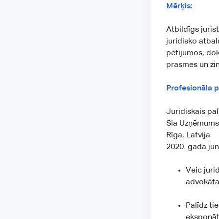
Mērķis:
Atbildīgs juris
juridisko atba
pētījumos, dok
prasmes un zin
Profesionāla p
Juridiskais pal
Sia Uzņēmums
Rīga, Latvija
2020. gada jūni
Veic juri
advokāta
Palīdz ti
eksponātu