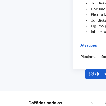
Juridiskā
Dokumen
Klientu 
Juridisk
Līguma p
Intelekt
Atsauces:
Pieejamas pēc
Lejupie
Dažādas sadaļas