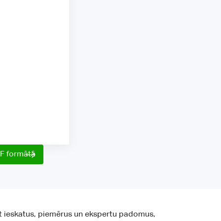
DF formātā
ot ieskatus, piemērus un ekspertu padomus,