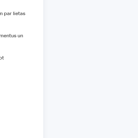
 par lietas
umentus un
ot