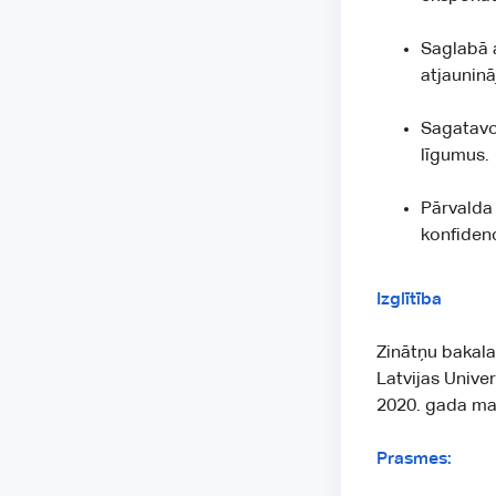
Saglabā a
atjaunin
Sagatavo
līgumus.
Pārvalda
konfidenc
Izglītība
Zinātņu bakala
Latvijas Univer
2020. gada ma
Prasmes: