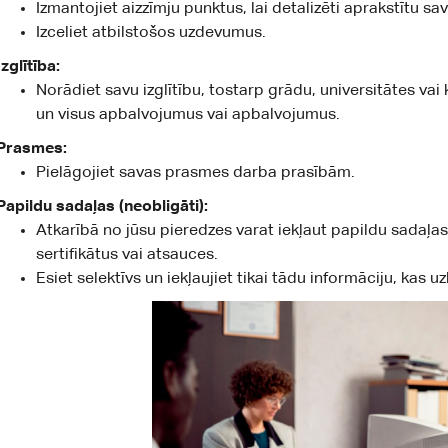
Izmantojiet aizzīmju punktus, lai detalizēti aprakstītu
Izceliet atbilstošos uzdevumus.
Izglītība:
Norādiet savu izglītību, tostarp grādu, universitātes 
un visus apbalvojumus vai apbalvojumus.
Prasmes:
Pielāgojiet savas prasmes darba prasībām.
Papildu sadaļas (neobligāti):
Atkarībā no jūsu pieredzes varat iekļaut papildu sadaļas
sertifikātus vai atsauces.
Esiet selektīvs un iekļaujiet tikai tādu informāciju, kas 