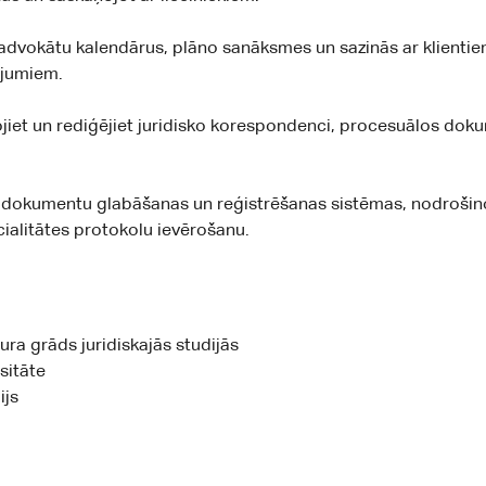
dvokātu kalendārus, plāno sanāksmes un sazinās ar klientiem
ājumiem.
jiet un rediģējiet juridisko korespondenci, procesuālos dok
 dokumentu glabāšanas un reģistrēšanas sistēmas, nodrošin
ialitātes protokolu ievērošanu.
ura grāds juridiskajās studijās
sitāte
ijs