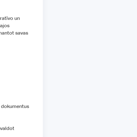
tratīvo un
kajos
mantot savas
os dokumentus
rvaldot