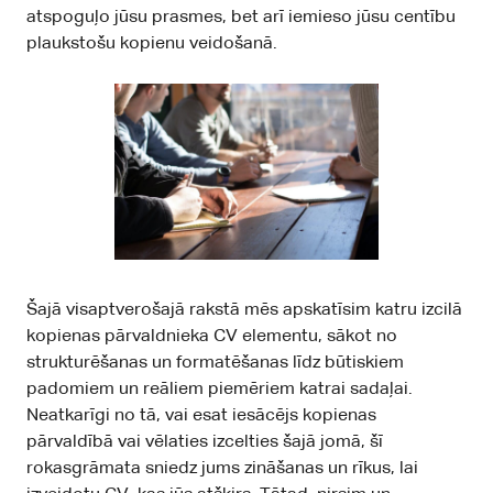
atspoguļo jūsu prasmes, bet arī iemieso jūsu centību
plaukstošu kopienu veidošanā.
Šajā visaptverošajā rakstā mēs apskatīsim katru izcilā
kopienas pārvaldnieka CV elementu, sākot no
strukturēšanas un formatēšanas līdz būtiskiem
padomiem un reāliem piemēriem katrai sadaļai.
Neatkarīgi no tā, vai esat iesācējs kopienas
pārvaldībā vai vēlaties izcelties šajā jomā, šī
rokasgrāmata sniedz jums zināšanas un rīkus, lai