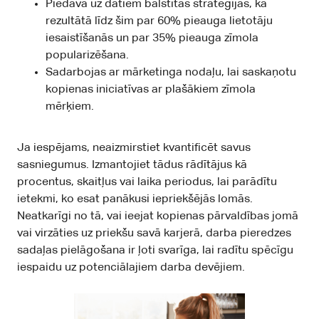
Piedāvā uz datiem balstītas stratēģijas, kā
rezultātā līdz šim par 60% pieauga lietotāju
iesaistīšanās un par 35% pieauga zīmola
popularizēšana.
Sadarbojas ar mārketinga nodaļu, lai saskaņotu
kopienas iniciatīvas ar plašākiem zīmola
mērķiem.
Ja iespējams, neaizmirstiet kvantificēt savus
sasniegumus. Izmantojiet tādus rādītājus kā
procentus, skaitļus vai laika periodus, lai parādītu
ietekmi, ko esat panākusi iepriekšējās lomās.
Neatkarīgi no tā, vai ieejat kopienas pārvaldības jomā
vai virzāties uz priekšu savā karjerā, darba pieredzes
sadaļas pielāgošana ir ļoti svarīga, lai radītu spēcīgu
iespaidu uz potenciālajiem darba devējiem.