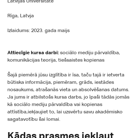
Latvijas Universitāte
Rīga, Latvja
Izlaidums: 2023. gada maijs
Attiecīgie kursa darbi:
sociālo mediju pārvaldība,
komunikācijas teorija, tiešsaistes kopienas
Šajā piemērā jūsu izglītība ir īsa, taču tajā ir ietverta
būtiska informācija, piemēram, grāds, iestādes
nosaukums, atrašanās vieta un absolvēšanas datums.
Ja jums ir atbilstošs kursa darbs, jo īpaši tādās jomās
kā sociālo mediju pārvaldība vai kopienas
attīstība,iekļaujiet to, lai uzsvērtu savu akadēmisko
sagatavotību šai lomai.
Kādas prasmes iekļaut