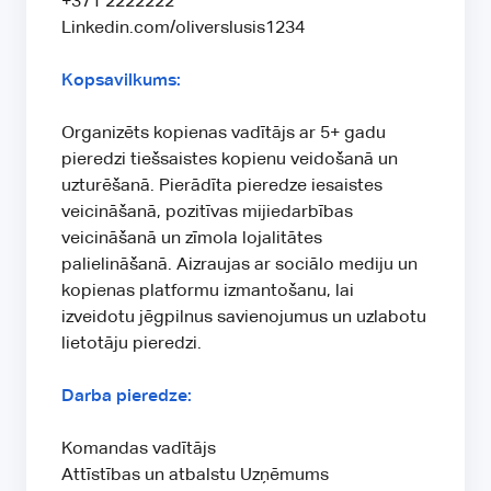
+371 2222222
Linkedin.com/oliverslusis1234
Kopsavilkums:
Organizēts kopienas vadītājs ar 5+ gadu
pieredzi tiešsaistes kopienu veidošanā un
uzturēšanā. Pierādīta pieredze iesaistes
veicināšanā, pozitīvas mijiedarbības
veicināšanā un zīmola lojalitātes
palielināšanā. Aizraujas ar sociālo mediju un
kopienas platformu izmantošanu, lai
izveidotu jēgpilnus savienojumus un uzlabotu
lietotāju pieredzi.
Darba pieredze:
Komandas vadītājs
Attīstības un atbalstu Uzņēmums