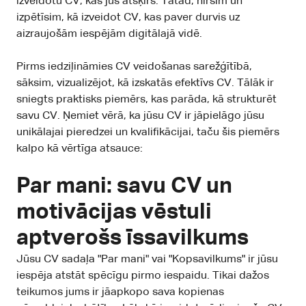
izveidotu CV, kas jūs atšķirs. Tātad, nirsim un
izpētīsim, kā izveidot CV, kas paver durvis uz
aizraujošām iespējām digitālajā vidē.
Pirms iedziļināmies CV veidošanas sarežģītībā,
sāksim, vizualizējot, kā izskatās efektīvs CV. Tālāk ir
sniegts praktisks piemērs, kas parāda, kā strukturēt
savu CV. Ņemiet vērā, ka jūsu CV ir jāpielāgo jūsu
unikālajai pieredzei un kvalifikācijai, taču šis piemērs
kalpo kā vērtīga atsauce:
Par mani: savu CV un
motivācijas vēstuli
aptverošs īssavilkums
Jūsu CV sadaļa "Par mani" vai "Kopsavilkums" ir jūsu
iespēja atstāt spēcīgu pirmo iespaidu. Tikai dažos
teikumos jums ir jāapkopo sava kopienas