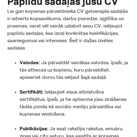
Papildu sadaļas jūsu CV
Lai gan kopienas pārvaldnieka CV galvenajās sadaļās
ir ietverts kopsavilkums, darba pieredze, izglītība un
prasmes, varat vēl vairāk uzlabot savu CV, iekļaujot
papildu sadaļas, kas izceļ konkrētas kvalifikācijas,
sasniegumus vai intereses. Šeit ir dažas izvēles
sadaļas:
Valodas:
Ja pārvaldāt vairākas valodas, īpaši, ja
tās attiecas uz kopienu, kuru pārvaldīsit,
apsveriet domu tās iekļaut šajā sadaļā.
Sertifikāti:
Iekļaujiet visus atbilstošos
sertifikātus, īpaši, ja tie apliecina jūsu zināšanas
tādās jomās kā sociālo mediju pārvaldība vai
kopienas veidošana.
Publikācijas:
Ja esat rakstījis rakstus, emuāru,
ziņas vai citu saturu, kas saistīts ar kopienas