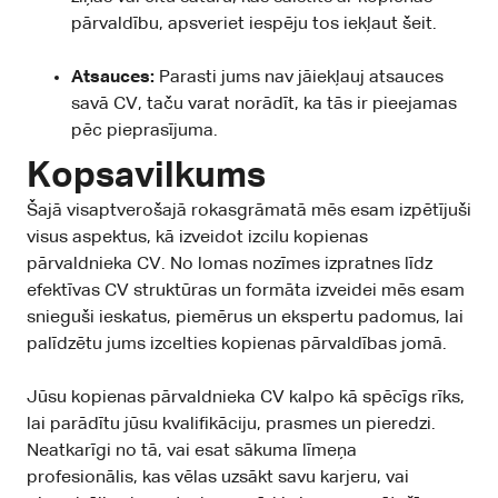
pārvaldību, apsveriet iespēju tos iekļaut šeit.
Atsauces:
Parasti jums nav jāiekļauj atsauces
savā CV, taču varat norādīt, ka tās ir pieejamas
pēc pieprasījuma.
Kopsavilkums
Šajā visaptverošajā rokasgrāmatā mēs esam izpētījuši
visus aspektus, kā izveidot izcilu kopienas
pārvaldnieka CV. No lomas nozīmes izpratnes līdz
efektīvas CV struktūras un formāta izveidei mēs esam
snieguši ieskatus, piemērus un ekspertu padomus, lai
palīdzētu jums izcelties kopienas pārvaldības jomā.
Jūsu kopienas pārvaldnieka CV kalpo kā spēcīgs rīks,
lai parādītu jūsu kvalifikāciju, prasmes un pieredzi.
Neatkarīgi no tā, vai esat sākuma līmeņa
profesionālis, kas vēlas uzsākt savu karjeru, vai