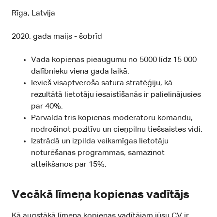
Rīga, Latvija
2020. gada maijs - šobrīd
Vada kopienas pieaugumu no 5000 līdz 15 000
dalībnieku viena gada laikā.
Ievieš visaptveroša satura stratēģiju, kā
rezultātā lietotāju iesaistīšanās ir palielinājusies
par 40%.
Pārvalda trīs kopienas moderatoru komandu,
nodrošinot pozitīvu un cieņpilnu tiešsaistes vidi.
Izstrādā un izpilda veiksmīgas lietotāju
noturēšanas programmas, samazinot
atteikšanos par 15%.
Vecākā līmeņa kopienas vadītājs
Kā augstākā līmeņa kopienas vadītājam jūsu CV ir