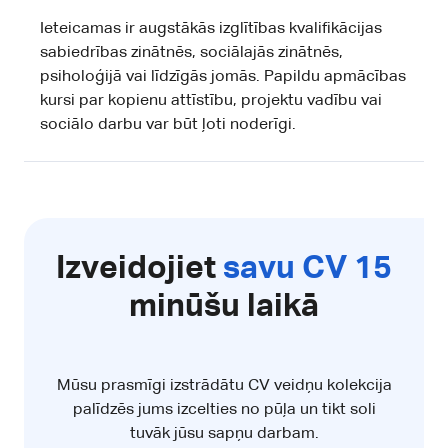
Ieteicamas ir augstākās izglītības kvalifikācijas
sabiedrības zinātnēs, sociālajās zinātnēs,
psiholoģijā vai līdzīgās jomās. Papildu apmācības
kursi par kopienu attīstību, projektu vadību vai
sociālo darbu var būt ļoti noderīgi.
Izveidojiet
savu CV 15
minūšu laikā
Mūsu prasmīgi izstrādātu CV veidņu kolekcija
palīdzēs jums izcelties no pūļa un tikt soli
tuvāk jūsu sapņu darbam.