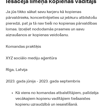
Iesācēja līmeņa kopienas vadītājs
Ja jūs tikko sākat savu karjeru kā kopienas
pārvaldnieks, koncentrējieties uz jebkuru atbilstošu
pieredzi, pat ja tā nav tieši no kopienas pārvaldības
lomas. Izceļiet nododamās prasmes un savu
aizraušanos ar kopienas veidošanu.
Komandas praktiķis
XYZ sociālo mediju aģentūra
Rīga, Latvija
2023. gada jūnijs - 2023. gada septembris
Kā viens no komandas atbalstītājiem, palīdzēja
vecākajiem kopienu vadītājiem tiešsaistes
kopienu uzraudzībā un iesaistīšanā.