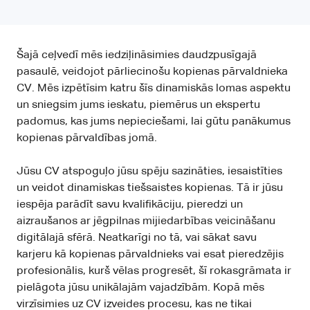
Šajā ceļvedī mēs iedziļināsimies daudzpusīgajā
pasaulē, veidojot pārliecinošu kopienas pārvaldnieka
CV. Mēs izpētīsim katru šīs dinamiskās lomas aspektu
un sniegsim jums ieskatu, piemērus un ekspertu
padomus, kas jums nepieciešami, lai gūtu panākumus
kopienas pārvaldības jomā.
Jūsu CV atspoguļo jūsu spēju sazināties, iesaistīties
un veidot dinamiskas tiešsaistes kopienas. Tā ir jūsu
iespēja parādīt savu kvalifikāciju, pieredzi un
aizraušanos ar jēgpilnas mijiedarbības veicināšanu
digitālajā sfērā. Neatkarīgi no tā, vai sākat savu
karjeru kā kopienas pārvaldnieks vai esat pieredzējis
profesionālis, kurš vēlas progresēt, šī rokasgrāmata ir
pielāgota jūsu unikālajām vajadzībām. Kopā mēs
virzīsimies uz CV izveides procesu, kas ne tikai