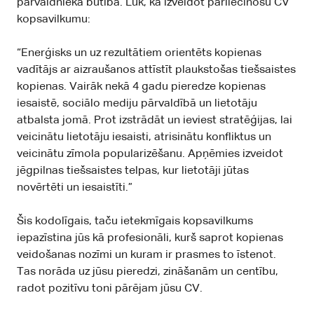
pārvaldnieka būtība. Lūk, kā izveidot pārliecinošu CV
kopsavilkumu:
“Enerģisks un uz rezultātiem orientēts kopienas
vadītājs ar aizraušanos attīstīt plaukstošas tiešsaistes
kopienas. Vairāk nekā 4 gadu pieredze kopienas
iesaistē, sociālo mediju pārvaldībā un lietotāju
atbalsta jomā. Prot izstrādāt un ieviest stratēģijas, lai
veicinātu lietotāju iesaisti, atrisinātu konfliktus un
veicinātu zīmola popularizēšanu. Apņēmies izveidot
jēgpilnas tiešsaistes telpas, kur lietotāji jūtas
novērtēti un iesaistīti.”
Šis kodolīgais, taču ietekmīgais kopsavilkums
iepazīstina jūs kā profesionāli, kurš saprot kopienas
veidošanas nozīmi un kuram ir prasmes to īstenot.
Tas norāda uz jūsu pieredzi, zināšanām un centību,
radot pozitīvu toni pārējam jūsu CV.