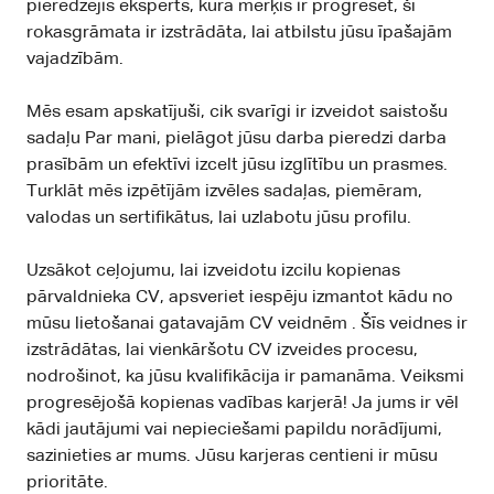
pieredzējis eksperts, kura mērķis ir progresēt, šī
rokasgrāmata ir izstrādāta, lai atbilstu jūsu īpašajām
vajadzībām.
Mēs esam apskatījuši, cik svarīgi ir izveidot saistošu
sadaļu Par mani, pielāgot jūsu darba pieredzi darba
prasībām un efektīvi izcelt jūsu izglītību un prasmes.
Turklāt mēs izpētījām izvēles sadaļas, piemēram,
valodas un sertifikātus, lai uzlabotu jūsu profilu.
Uzsākot ceļojumu, lai izveidotu izcilu kopienas
pārvaldnieka CV, apsveriet iespēju izmantot kādu no
mūsu lietošanai gatavajām
CV veidnēm
. Šīs veidnes ir
izstrādātas, lai vienkāršotu CV izveides procesu,
nodrošinot, ka jūsu kvalifikācija ir pamanāma. Veiksmi
progresējošā kopienas vadības karjerā! Ja jums ir vēl
kādi jautājumi vai nepieciešami papildu norādījumi,
sazinieties ar mums. Jūsu karjeras centieni ir mūsu
prioritāte.