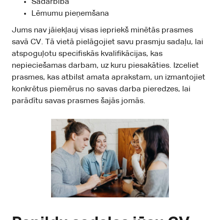
Sadarbība
Lēmumu pieņemšana
Jums nav jāiekļauj visas iepriekš minētās prasmes
savā CV. Tā vietā pielāgojiet savu prasmju sadaļu, lai
atspoguļotu specifiskās kvalifikācijas, kas
nepieciešamas darbam, uz kuru piesakāties. Izceliet
prasmes, kas atbilst amata aprakstam, un izmantojiet
konkrētus piemērus no savas darba pieredzes, lai
parādītu savas prasmes šajās jomās.