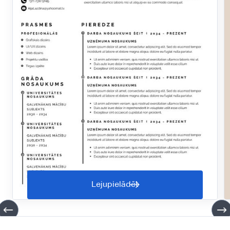
Lejupielādēt