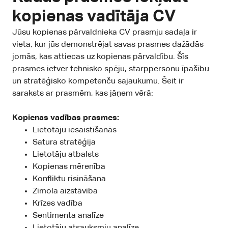
kopienas vadītāja CV
Jūsu kopienas pārvaldnieka CV prasmju sadaļa ir
vieta, kur jūs demonstrējat savas prasmes dažādās
jomās, kas attiecas uz kopienas pārvaldību. Šīs
prasmes ietver tehnisko spēju, starppersonu īpašību
un stratēģisko kompetenču sajaukumu. Šeit ir
saraksts ar prasmēm, kas jāņem vērā:
Kopienas vadības prasmes:
Lietotāju iesaistīšanās
Satura stratēģija
Lietotāju atbalsts
Kopienas mērenība
Konfliktu risināšana
Zīmola aizstāvība
Krīzes vadība
Sentimenta analīze
Lietotāju atsauksmju analīze