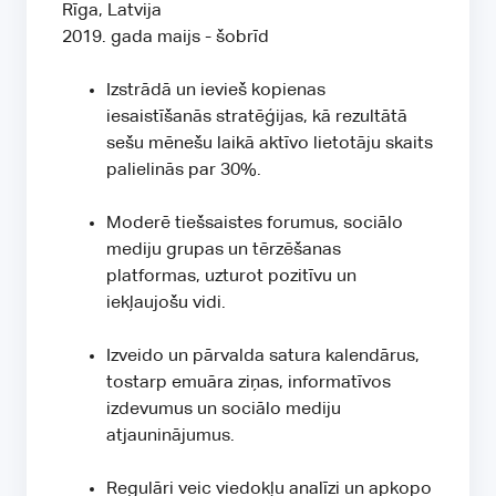
Rīga, Latvija
2019. gada maijs - šobrīd
Izstrādā un ievieš kopienas
iesaistīšanās stratēģijas, kā rezultātā
sešu mēnešu laikā aktīvo lietotāju skaits
palielinās par 30%.
Moderē tiešsaistes forumus, sociālo
mediju grupas un tērzēšanas
platformas, uzturot pozitīvu un
iekļaujošu vidi.
Izveido un pārvalda satura kalendārus,
tostarp emuāra ziņas, informatīvos
izdevumus un sociālo mediju
atjauninājumus.
Regulāri veic viedokļu analīzi un apkopo