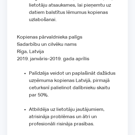
lietotāju atsauksmes, lai pieņemtu uz
datiem balstītus lēmumus kopienas
uzlabošanai.
Kopienas pārvaldnieka palīgs
Sadarbību un cilvēku nams
Rīga, Latvija
2019. janvāris–2019. gada aprīlis
Palīdzēja veidot un paplašināt dažādus
uzņēmuma kopienas Latvijā, pirmajā
ceturksnī palielinot dalībnieku skaitu
par 50%.
Atbildēja uz lietotāju jautājumiem,
atrisināja problēmas un ātri un
profesionāli risināja prasības.