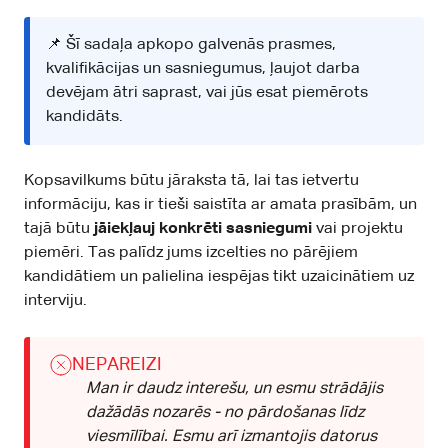
📌 Šī sadaļa apkopo galvenās prasmes,
kvalifikācijas un sasniegumus, ļaujot darba
devējam ātri saprast, vai jūs esat piemērots
kandidāts.
Kopsavilkums būtu jāraksta tā, lai tas ietvertu
informāciju, kas ir tieši saistīta ar amata prasībām, un
tajā būtu
jāiekļauj konkrēti sasniegumi
vai projektu
piemēri. Tas palīdz jums izcelties no pārējiem
kandidātiem un palielina iespējas tikt uzaicinātiem uz
interviju.
NEPAREIZI
Man ir daudz interešu, un esmu strādājis
dažādās nozarēs - no pārdošanas līdz
viesmīlībai. Esmu arī izmantojis datorus