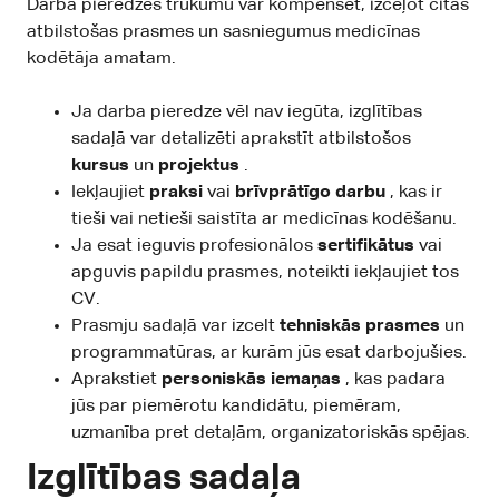
Darba pieredzes trūkumu var kompensēt, izceļot citas
atbilstošas prasmes un sasniegumus medicīnas
kodētāja amatam.
Ja darba pieredze vēl nav iegūta, izglītības
sadaļā var detalizēti aprakstīt atbilstošos
kursus
un
projektus
.
Iekļaujiet
praksi
vai
brīvprātīgo darbu
, kas ir
tieši vai netieši saistīta ar medicīnas kodēšanu.
Ja esat ieguvis profesionālos
sertifikātus
vai
apguvis papildu prasmes, noteikti iekļaujiet tos
CV.
Prasmju sadaļā var izcelt
tehniskās prasmes
un
programmatūras, ar kurām jūs esat darbojušies.
Aprakstiet
personiskās iemaņas
, kas padara
jūs par piemērotu kandidātu, piemēram,
uzmanība pret detaļām, organizatoriskās spējas.
Izglītības sadaļa