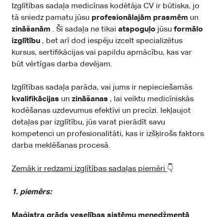
Izglītības sadaļa medicīnas kodētāja CV ir būtiska, jo
tā sniedz pamatu jūsu
profesionālajām prasmēm
un
zināšanām
. Šī sadaļa ne tikai
atspoguļo
jūsu
formālo
izglītību
, bet arī dod iespēju izcelt specializētus
kursus, sertifikācijas vai papildu apmācību, kas var
būt vērtīgas darba devējam.
Izglītības sadaļa parāda, vai jums ir nepieciešamās
kvalifikācijas
un
zināšanas
, lai veiktu medicīniskās
kodēšanas uzdevumus efektīvi un precīzi. Iekļaujot
detaļas par izglītību, jūs varat pierādīt savu
kompetenci un profesionalitāti, kas ir izšķirošs faktors
darba meklēšanas procesā.
Zemāk ir redzami izglītības sadaļas piemēri
👇
1. piemērs:
Maģistra grāds veselības sistēmu menedžmentā