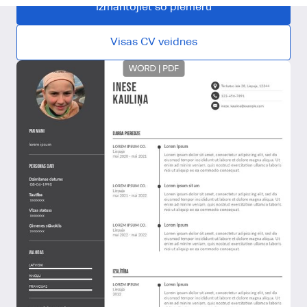
Izmantojiet šo piemēru
Visas CV veidnes