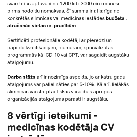
svārstīties aptuveni no 1200 līdz 3000 eiro mēnesī
pirms nodokļu nomaksas. Šī summa ir atkarīga no
konkrētās slimnīcas vai medicīnas iestādes
budžeta
,
atrašanās vietas
un
prasībām
.
Sertificēti profesionālie kodētāji ar pieredzi un
papildu kvalifikācijām, piemēram, specializētās
programmās kā ICD-10 vai CPT, var sagaidīt augstāku
atalgojumu.
Darba stāžs
arī ir nozīmīgs aspekts, jo ar katru gadu
atalgojums var palielināties par 5-10%. Kā arī, lielākās
slimnīcās vai starptautiskās veselības aprūpes
organizācijās atalgojums parasti ir augstāks.
8 vērtīgi ieteikumi -
medicīnas kodētāja CV