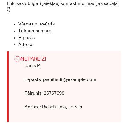
Lūk, kas obligāti jāiekļauj kontaktinformācijas sadaļā
👇
Vārds un uzvārds
Tālruņa numurs
E-pasts
Adrese
NEPAREIZI
Jānis P.
E-pasts: jaanitis88@example.com
Tālrunis: 26767698
Adrese: Riekstu iela, Latvija