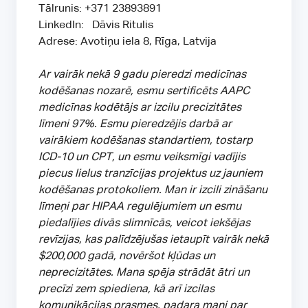
Tālrunis: +371 23893891
LinkedIn: Dāvis Ritulis
Adrese: Avotiņu iela 8, Rīga, Latvija
Ar vairāk nekā 9 gadu pieredzi medicīnas
kodēšanas nozarē, esmu sertificēts AAPC
medicīnas kodētājs ar izcilu precizitātes
līmeni 97%. Esmu pieredzējis darbā ar
vairākiem kodēšanas standartiem, tostarp
ICD-10 un CPT, un esmu veiksmīgi vadījis
piecus lielus tranzīcijas projektus uz jauniem
kodēšanas protokoliem. Man ir izcili zināšanu
līmeņi par HIPAA regulējumiem un esmu
piedalījies divās slimnīcās, veicot iekšējas
revīzijas, kas palīdzējušas ietaupīt vairāk nekā
$200,000 gadā, novēršot kļūdas un
neprecizitātes. Mana spēja strādāt ātri un
precīzi zem spiediena, kā arī izcilas
komunikācijas prasmes, padara mani par