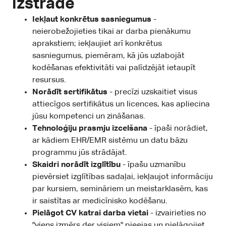
izstrādē
Iekļaut konkrētus sasniegumus
-
neierobežojieties tikai ar darba pienākumu
aprakstiem; iekļaujiet arī konkrētus
sasniegumus, piemēram, kā jūs uzlabojāt
kodēšanas efektivitāti vai palīdzējāt ietaupīt
resursus.
Norādīt sertifikātus
- precīzi uzskaitiet visus
attiecīgos sertifikātus un licences, kas apliecina
jūsu kompetenci un zināšanas.
Tehnoloģiju prasmju izcelšana
- īpaši norādiet,
ar kādiem EHR/EMR sistēmu un datu bāzu
programmu jūs strādājat.
Skaidri norādīt izglītību
- īpašu uzmanību
pievērsiet izglītības sadaļai, iekļaujot informāciju
par kursiem, semināriem un meistarklasēm, kas
ir saistītas ar medicīnisko kodēšanu.
Pielāgot CV katrai darba vietai
- izvairieties no
"viens izmērs der visiem" pieejas un pielāgojiet