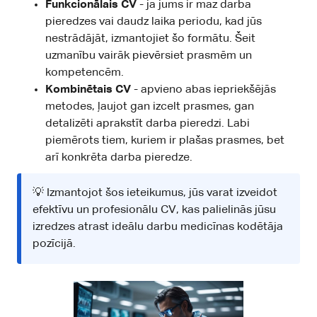
Funkcionālais CV
- ja jums ir maz darba
pieredzes vai daudz laika periodu, kad jūs
nestrādājāt, izmantojiet šo formātu. Šeit
uzmanību vairāk pievērsiet prasmēm un
kompetencēm.
Kombinētais CV
- apvieno abas iepriekšējās
metodes, ļaujot gan izcelt prasmes, gan
detalizēti aprakstīt darba pieredzi. Labi
piemērots tiem, kuriem ir plašas prasmes, bet
arī konkrēta darba pieredze.
💡 Izmantojot šos ieteikumus, jūs varat izveidot
efektīvu un profesionālu CV, kas palielinās jūsu
izredzes atrast ideālu darbu medicīnas kodētāja
pozīcijā.