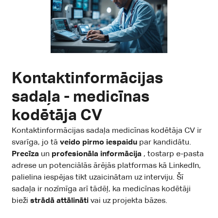
Kontaktinformācijas
sadaļa - medicīnas
kodētāja CV
Kontaktinformācijas sadaļa medicīnas kodētāja CV ir
svarīga, jo tā
veido pirmo iespaidu
par kandidātu.
Precīza
un
profesionāla informācija
, tostarp e-pasta
adrese un potenciālās ārējās platformas kā LinkedIn,
palielina iespējas tikt uzaicinātam uz interviju. Šī
sadaļa ir nozīmīga arī tādēļ, ka medicīnas kodētāji
bieži
strādā attālināti
vai uz projekta bāzes.