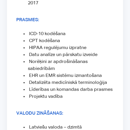
2017
PRASMES:
ICD-10 kodēšana
CPT kodēšana
HIPAA regulējumu izpratne
Datu analīze un pārskatu izveide
Norēķini ar apdrošināšanas
sabiedrībām
EHR un EMR sistēmu izmantošana
Detalizēta medicīniskā terminoloģija
Līderības un komandas darba prasmes
Projektu vadība
VALODU ZINĀŠANAS:
Latviešu valoda – dzimtā