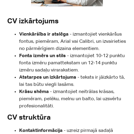
CV izkārtojums
Vienkāršība ir atslēga
- izmantojiet vienkāršus
fontus, piemēram, Arial vai Calibri, un izvairieties
no pārmērīgiem dizaina elementiem.
Fonta izmērs un stils
- izmantojiet 10-12 punktu
fonta izmēru pamattekstam un 12-14 punktu
izmēru sadaļu virsrakstiem.
Atstarpes un izkārtojums
- teksts ir jāizkārto tā,
lai tas būtu viegli lasāms.
Krāsu shēma
- izmantojiet neitrālas krāsas,
piemēram, pelēku, melnu un balto, lai uzsvērtu
profesionalitāti.
CV struktūra
Kontaktinformācija
- uzreiz pirmajā sadaļā