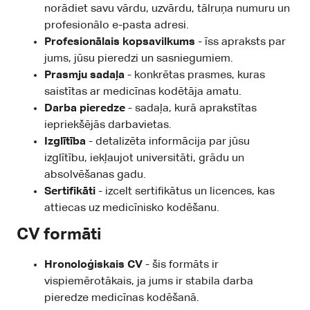
norādiet savu vārdu, uzvārdu, tālruņa numuru un
profesionālo e-pasta adresi.
Profesionālais kopsavilkums
- īss apraksts par
jums, jūsu pieredzi un sasniegumiem.
Prasmju sadaļa
- konkrētas prasmes, kuras
saistītas ar medicīnas kodētāja amatu.
Darba pieredze
- sadaļa, kurā aprakstītas
iepriekšējās darbavietas.
Izglītība
- detalizēta informācija par jūsu
izglītību, iekļaujot universitāti, grādu un
absolvēšanas gadu.
Sertifikāti
- izcelt sertifikātus un licences, kas
attiecas uz medicīnisko kodēšanu.
CV formāti
Hronoloģiskais CV
- šis formāts ir
vispiemērotākais, ja jums ir stabila darba
pieredze medicīnas kodēšanā.