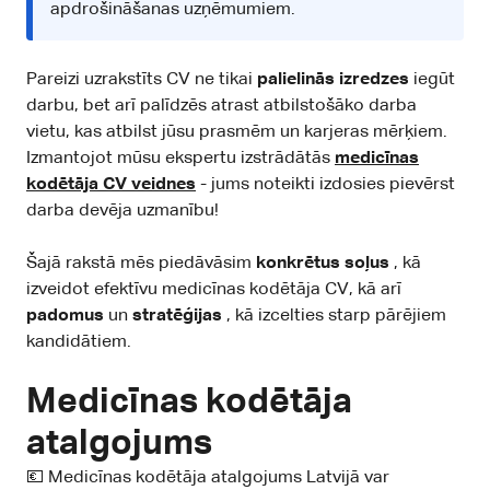
apdrošināšanas uzņēmumiem.
Pareizi uzrakstīts CV ne tikai
palielinās izredzes
iegūt
darbu, bet arī palīdzēs atrast atbilstošāko darba
vietu, kas atbilst jūsu prasmēm un karjeras mērķiem.
Izmantojot mūsu ekspertu izstrādātās
medicīnas
kodētāja CV veidnes
- jums noteikti izdosies pievērst
darba devēja uzmanību!
Šajā rakstā mēs piedāvāsim
konkrētus soļus
, kā
izveidot efektīvu medicīnas kodētāja CV, kā arī
padomus
un
stratēģijas
, kā izcelties starp pārējiem
kandidātiem.
Medicīnas kodētāja
atalgojums
💶 Medicīnas kodētāja atalgojums Latvijā var