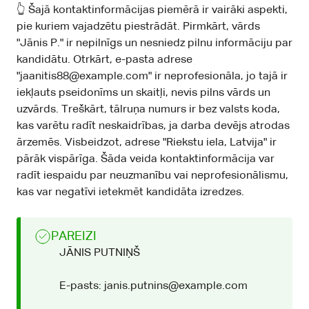
👆 Šajā kontaktinformācijas piemērā ir vairāki aspekti,
pie kuriem vajadzētu piestrādāt. Pirmkārt, vārds
"Jānis P." ir nepilnīgs un nesniedz pilnu informāciju par
kandidātu. Otrkārt, e-pasta adrese
"jaanitis88@example.com" ir neprofesionāla, jo tajā ir
iekļauts pseidonīms un skaitļi, nevis pilns vārds un
uzvārds. Treškārt, tālruņa numurs ir bez valsts koda,
kas varētu radīt neskaidrības, ja darba devējs atrodas
ārzemēs. Visbeidzot, adrese "Riekstu iela, Latvija" ir
pārāk vispārīga. Šāda veida kontaktinformācija var
radīt iespaidu par neuzmanību vai neprofesionālismu,
kas var negatīvi ietekmēt kandidāta izredzes.
PAREIZI
JĀNIS PUTNIŅŠ
E-pasts: janis.putnins@example.com