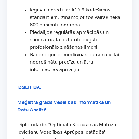
Ieguvu pieredzi ar ICD-9 kodēšanas
standartiem, izmantojot tos vairāk nekā
600 pacientu norādēs.
Piedalījos regulārās apmācībās un
semināros, lai uzturētu augstu
profesionālo zināšanas līmeni.
Sadarbojos ar medicīnas personālu, lai
nodrošinātu precīzu un ātru
informācijas apmaiņu.
IZGLĪTĪBA:
Meģistra grāds Veselības Informātikā un
Datu Analīzē
Diplomdarbs "Optimālu Kodēšanas Metožu
Ieviešanu Veselības Aprūpes Iestādēs"