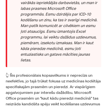
vairākās iepriekšējās darbavietās, un man ir
labas prasmes Microsoft Office
programmās. Esmu dzirdējis par ICD-10
kodēšanu un zinu, ka tas ir svarīgi medicīnā.
Man patīk komunicēt ar cilvēkiem un esmu
ļoti atsaucīgs. Esmu izmantojis Excel
programmu, lai veiktu dažādus uzdevumus,
piemēram, izsekotu izmaksas. Man ir kaut
kāda pieredze medicīnā, esmu ļoti
entuziastisks un gatavs mācīties jaunas
lietas.
👆 Šis profesionālais kopsavilkums ir neprecīzs un
neefektīvs, jo tajā trūkst fokusa uz medicīnas kodētāja
specifiskajām prasmēm un pieredzi. Ar vispārīgiem
apgalvojumiem par interešu dažādību, Microsoft
Office prasmēm un "kaut kādu pieredzi medicīnā" tas
neizrāda kandidāta spēju veikt kodēšanas uzdevumus