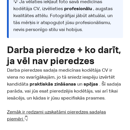
💡 Ja vēlaties iekļaut foto savā medicīnas
kodētāja CV, izvēlieties
profesionālu
, augstas
kvalitātes attēlu. Fotogrāfijai jābūt aktuālai, un
tās mērķis ir atspoguļot jūsu profesionālismu,
nevis personīgo stilu vai hobijus.
Darba pieredze + ko darīt,
ja vēl nav pieredzes
Darba pieredzes sadaļa medicīnas kodētāja CV ir
viena no svarīgākajām, jo tā sniedz iespēju izvērtēt
kandidāta
praktiskās zināšanas
un
spējas
. Šī sadaļa
parāda, vai jūs esat pieredzējis kodētājs, vai arī tikai
iesācējs, un kādas ir jūsu specifiskās prasmes.
Zemāk ir redzami uzskatāmi pieredzes sadaļas
piemēri
👇