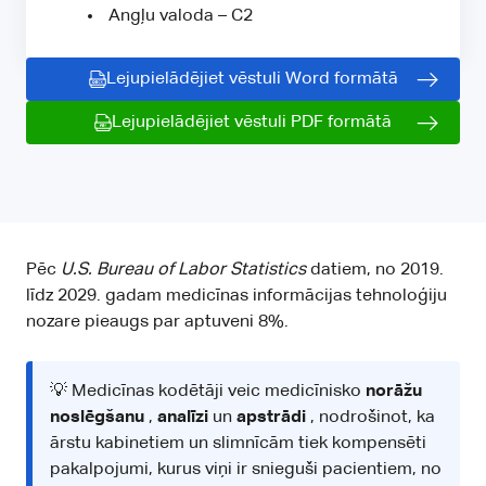
Angļu valoda – C2
Lejupielādējiet vēstuli Word formātā
Lejupielādējiet vēstuli PDF formātā
Pēc
U.S. Bureau of Labor Statistics
datiem, no 2019.
līdz 2029. gadam medicīnas informācijas tehnoloģiju
nozare pieaugs par aptuveni 8%.
💡 Medicīnas kodētāji veic medicīnisko
norāžu
noslēgšanu
,
analīzi
un
apstrādi
, nodrošinot, ka
ārstu kabinetiem un slimnīcām tiek kompensēti
pakalpojumi, kurus viņi ir snieguši pacientiem, no