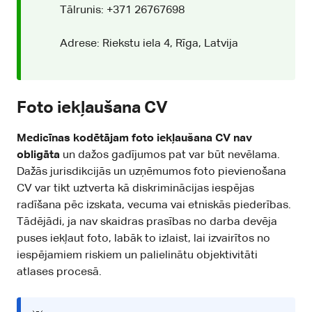
Tālrunis: +371 26767698
Adrese: Riekstu iela 4, Rīga, Latvija
Foto iekļaušana CV
Medicīnas kodētājam foto iekļaušana CV nav
obligāta
un dažos gadījumos pat var būt nevēlama.
Dažās jurisdikcijās un uzņēmumos foto pievienošana
CV var tikt uztverta kā diskriminācijas iespējas
radīšana pēc izskata, vecuma vai etniskās piederības.
Tādējādi, ja nav skaidras prasības no darba devēja
puses iekļaut foto, labāk to izlaist, lai izvairītos no
iespējamiem riskiem un palielinātu objektivitāti
atlases procesā.