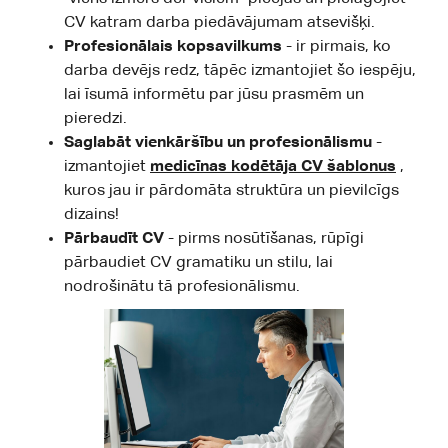
CV katram darba piedāvājumam atsevišķi.
Profesionālais kopsavilkums
- ir pirmais, ko
darba devējs redz, tāpēc izmantojiet šo iespēju,
lai īsumā informētu par jūsu prasmēm un
pieredzi.
Saglabāt vienkāršību un profesionālismu
-
izmantojiet
medicīnas kodētāja CV šablonus
,
kuros jau ir pārdomāta struktūra un pievilcīgs
dizains!
Pārbaudīt CV
- pirms nosūtīšanas, rūpīgi
pārbaudiet CV gramatiku un stilu, lai
nodrošinātu tā profesionālismu.