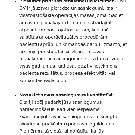
Piešķiriet prioritāti atbilstībai un ietekmei:
Jūsu
CV ir jāuzsver pieredze un sasniegumi, kas ir
visatbilstošākie operācijas māsas jomā. Sāciet
ar savām jaunākajām lomām un strādājiet
atpakaļ, koncentrējoties uz tām, kas tieši
saistītas ar operāciju zāles procedūrām,
pacientu aprūpi un komandas darbu. Izmantojiet
aizzīmju punktus, lai īsi izklāstītu savus
pienākumus un sasniegumus katrā lomā. Izceliet
visus gadījumus, kad esat pozitīvi ietekmējis
pacienta rezultātus, procesa efektivitāti vai
komandas sadarbību.
Nosakiet savus sasniegumus kvantitatīvi:
Skaitļi spēj padarīt jūsu sasniegumus
pārliecinošākus. Kad vien iespējams,
kvantificējiet savus sasniegumus, lai sniegtu
skaidrāku priekšstatu par savu ieguldījumu.
Piemēram, tā vietā, lai norādītu, ka jūs