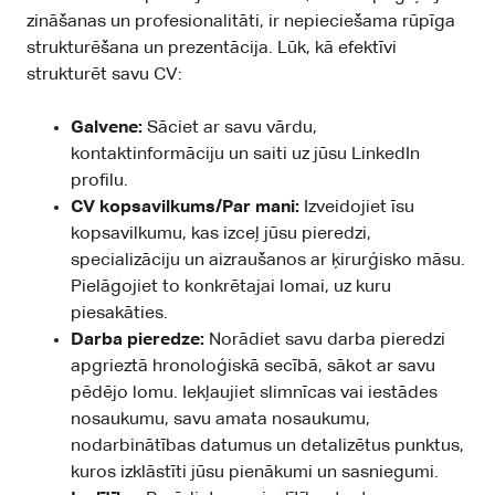
zināšanas un profesionalitāti, ir nepieciešama rūpīga
strukturēšana un prezentācija. Lūk, kā efektīvi
strukturēt savu CV:
Galvene:
Sāciet ar savu vārdu,
kontaktinformāciju un saiti uz jūsu LinkedIn
profilu.
CV kopsavilkums/Par mani:
Izveidojiet īsu
kopsavilkumu, kas izceļ jūsu pieredzi,
specializāciju un aizraušanos ar ķirurģisko māsu.
Pielāgojiet to konkrētajai lomai, uz kuru
piesakāties.
Darba pieredze:
Norādiet savu darba pieredzi
apgrieztā hronoloģiskā secībā, sākot ar savu
pēdējo lomu. Iekļaujiet slimnīcas vai iestādes
nosaukumu, savu amata nosaukumu,
nodarbinātības datumus un detalizētus punktus,
kuros izklāstīti jūsu pienākumi un sasniegumi.