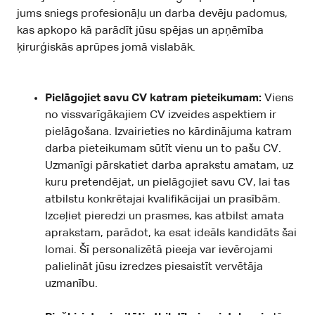
jums sniegs profesionāļu un darba devēju padomus,
kas apkopo kā parādīt jūsu spējas un apņēmība
ķirurģiskās aprūpes jomā vislabāk.
Pielāgojiet savu CV katram pieteikumam:
Viens
no vissvarīgākajiem CV izveides aspektiem ir
pielāgošana. Izvairieties no kārdinājuma katram
darba pieteikumam sūtīt vienu un to pašu CV.
Uzmanīgi pārskatiet darba aprakstu amatam, uz
kuru pretendējat, un pielāgojiet savu CV, lai tas
atbilstu konkrētajai kvalifikācijai un prasībām.
Izceļiet pieredzi un prasmes, kas atbilst amata
aprakstam, parādot, ka esat ideāls kandidāts šai
lomai. Šī personalizētā pieeja var ievērojami
palielināt jūsu izredzes piesaistīt vervētāja
uzmanību.