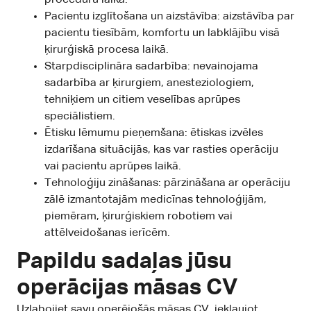
Pacientu izglītošana un aizstāvība: aizstāvība par
pacientu tiesībām, komfortu un labklājību visā
ķirurģiskā procesa laikā.
Starpdisciplināra sadarbība: nevainojama
sadarbība ar ķirurgiem, anesteziologiem,
tehniķiem un citiem veselības aprūpes
speciālistiem.
Ētisku lēmumu pieņemšana: ētiskas izvēles
izdarīšana situācijās, kas var rasties operāciju
vai pacientu aprūpes laikā.
Tehnoloģiju zināšanas: pārzināšana ar operāciju
zālē izmantotajām medicīnas tehnoloģijām,
piemēram, ķirurģiskiem robotiem vai
attēlveidošanas ierīcēm.
Papildu sadaļas jūsu
operācijas māsas CV
Uzlabojiet savu operējošās māsas CV, iekļaujot