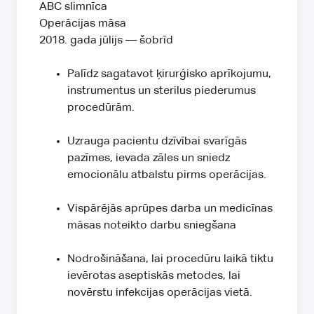
ABC slimnīca
Operācijas māsa
2018. gada jūlijs — šobrīd
Palīdz sagatavot ķirurģisko aprīkojumu,
instrumentus un sterilus piederumus
procedūrām.
Uzrauga pacientu dzīvībai svarīgās
pazīmes, ievada zāles un sniedz
emocionālu atbalstu pirms operācijas.
Vispārējās aprūpes darba un medicīnas
māsas noteikto darbu sniegšana
Nodrošināšana, lai procedūru laikā tiktu
ievērotas aseptiskās metodes, lai
novērstu infekcijas operācijas vietā.