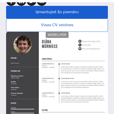
Izmantojiet šo piemēru
Visas CV veidnes