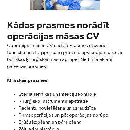
Kādas prasmes norādīt
operācijas māsas CV
Operācijas māsas CV sadaļā Prasmes uzsveriet
tehnisko un starppersonu prasmju apvienojumu, kas ir
būtiskas ķirurģiskai māsu aprūpei. Šeit ir jāiekļauj
galvenās prasmes:
Klīniskās prasmes:
Sterila tehnikas un infekciju kontrole
Ķirurģisko instrumentu apstrāde
Pacientu novērtēšana un uzraudzība
Pirmsoperācijas un pēcoperācijas aprūpe
Brūču kopšana un pārsiešana
Zāļu administrācija