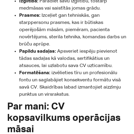
Izglītība:
Parādiet savu izglītību, tostarp
medmāsas vai saistītās jomas grādu.
Prasmes:
Izceļiet gan tehniskās, gan
starppersonu prasmes, kas ir būtiskas
operējošām māsām, piemēram, pacienta
novērtējums, sterila tehnika, komandas darbs un
brūču aprūpe.
Papildu sadaļas:
Apsveriet iespēju pievienot
tādas sadaļas kā valodas, sertifikātius un
atsauces, lai uzlabotu sava CV uzticamību.
Formatēšana:
izvēlieties tīru un profesionālu
fontu un saglabājiet konsekventu formātu visā
savā CV. Skaidrības labad izmantojiet aizzīmju
punktus un virsrakstus.
Par mani: CV
kopsavilkums operācijas
māsai