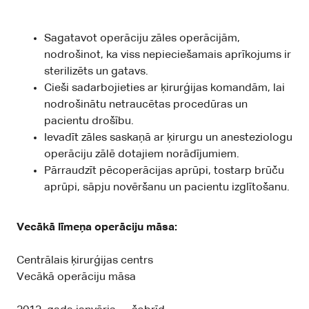
Sagatavot operāciju zāles operācijām,
nodrošinot, ka viss nepieciešamais aprīkojums ir
sterilizēts un gatavs.
Cieši sadarbojieties ar ķirurģijas komandām, lai
nodrošinātu netraucētas procedūras un
pacientu drošību.
Ievadīt zāles saskaņā ar ķirurgu un anesteziologu
operāciju zālē dotajiem norādījumiem.
Pārraudzīt pēcoperācijas aprūpi, tostarp brūču
aprūpi, sāpju novēršanu un pacientu izglītošanu.
Vecākā līmeņa operāciju māsa:
Centrālais ķirurģijas centrs
Vecākā operāciju māsa