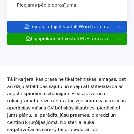
Pieejams pēc pieprasījuma.
Lejupielādējiet vēstuli Word formātā
Lejupielādējiet vēstuli PDF formātā
Tā ir karjera, kas prasa ne tikai tehniskas iemaņas, bet
arī dziļu atbildības sajūtu un spēju attīstītiesdarbā ar
augsta spiediena situācijām. Šī visaptverošā
rokasgrāmata ir izstrādāta, lai izgaismotu visas izcilās
operācijas māsas CV būtiskās šķautnes, piedāvājot
jums plānu, lai parādītu jūsu prasmes, pieredzi un
centību ķirurģijas jomā. No sterila lauka
sagatavošanas sarežģītai procedūrai līdz