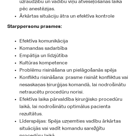
uzraudzību un vadību viņu atveseļošanās laikā
pēc anestēzijas.
Ārkārtas situāciju ātra un efektīva kontrole
Starppersonu prasmes:
Efektīva komunikācija
Komandas sadarbība
Empātija un līdzjūtība
Kultūras kompetence
Problēmu risināšana un pielāgošanās spēja
Konfliktu risināšana: prasme risināt konfliktus vai
nesaskaņas ķirurģijas komandā, lai nodrošinātu
netraucētu procedūru norisi.
Efektīva laika pārvaldība ķirurģisko procedūru
laikā, lai nodrošinātu optimālus pacienta
rezultātus.
Līderspējas: Spēja uzņemties vadību ārkārtas
situācijās vai vadīt komandu sarežģītu
procedūru laikā.