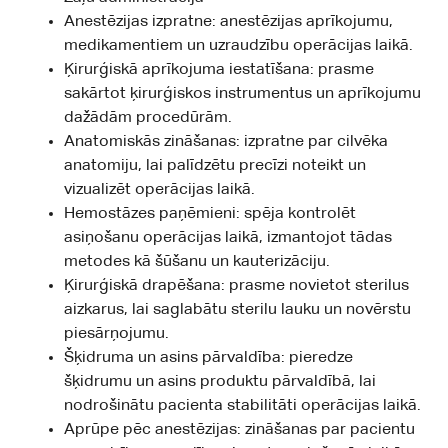
Anestēzijas izpratne: anestēzijas aprīkojumu,
medikamentiem un uzraudzību operācijas laikā.
Ķirurģiskā aprīkojuma iestatīšana: prasme
sakārtot ķirurģiskos instrumentus un aprīkojumu
dažādām procedūrām.
Anatomiskās zināšanas: izpratne par cilvēka
anatomiju, lai palīdzētu precīzi noteikt un
vizualizēt operācijas laikā.
Hemostāzes paņēmieni: spēja kontrolēt
asiņošanu operācijas laikā, izmantojot tādas
metodes kā šūšanu un kauterizāciju.
Ķirurģiskā drapēšana: prasme novietot sterilus
aizkarus, lai saglabātu sterilu lauku un novērstu
piesārņojumu.
Šķidruma un asins pārvaldība: pieredze
šķidrumu un asins produktu pārvaldībā, lai
nodrošinātu pacienta stabilitāti operācijas laikā.
Aprūpe pēc anestēzijas: zināšanas par pacientu