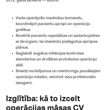
2012. gada janvāris — šobrīd
Vada operējošo medmāsu komandu,
koordinējot pacientu aprūpi un operāciju
grafikus.
Novērtē pacientu vajadzības un sadarbojieties
ar ķirurgiem, lai izveidotu pielāgotus aprūpes
plānus.
Saglabāt augstus infekcijas kontroles
standartus un drošības protokolus operāciju
zālē.
Sniedz norādījumus un mentoringu jaunākajām
operāciju māsām, veicinot viņu profesionālo
izaugsmi.
Izglītība: kā to izcelt
operācijas māsas CV