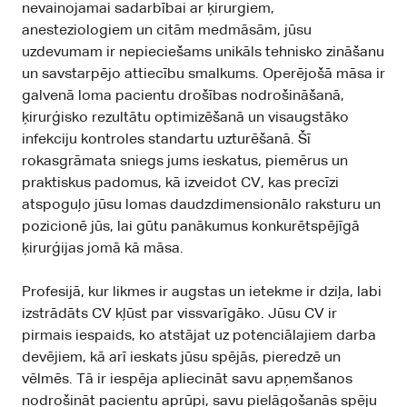
nevainojamai sadarbībai ar ķirurgiem,
anesteziologiem un citām medmāsām, jūsu
uzdevumam ir nepieciešams unikāls tehnisko zināšanu
un savstarpējo attiecību smalkums. Operējošā māsa ir
galvenā loma pacientu drošības nodrošināšanā,
ķirurģisko rezultātu optimizēšanā un visaugstāko
infekciju kontroles standartu uzturēšanā. Šī
rokasgrāmata sniegs jums ieskatus, piemērus un
praktiskus padomus, kā izveidot CV, kas precīzi
atspoguļo jūsu lomas daudzdimensionālo raksturu un
pozicionē jūs, lai gūtu panākumus konkurētspējīgā
ķirurģijas jomā kā māsa.
Profesijā, kur likmes ir augstas un ietekme ir dziļa, labi
izstrādāts CV kļūst par vissvarīgāko. Jūsu CV ir
pirmais iespaids, ko atstājat uz potenciālajiem darba
devējiem, kā arī ieskats jūsu spējās, pieredzē un
vēlmēs. Tā ir iespēja apliecināt savu apņemšanos
nodrošināt pacientu aprūpi, savu pielāgošanās spēju