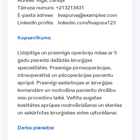
Adrese: Rīga, Latvija
Tālruņa numurs: +213213431
E-pasta adrese: livapurva@examples.com
LinkedIn profils: linkedin.com/livapura123
Kopsavilkums:
Līdzjūtīga un prasmīga operāciju māsa ar 5
gadu pieredzi dažādās ķirurģijas
specialitātēs. Prasmīga pirmsoperācijas,
intraoperatīvā un pēcoperācijas pacientu
aprūpē. Prasmīgi sadarbojas ar ķirurģijas
komandām un nodrošina pacientu drošību
visu procedūru laikā. Veltīta augstas
kvalitātes aprūpes nodrošināšanai un sterilas
un sakārtotas ķirurģiskas vides uzturēšanai.
Darba pieredze: