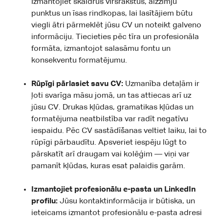
Izmantojiet skaidrus virsrakstus, aizzīmju
punktus un īsas rindkopas, lai lasītājiem būtu
viegli ātri pārmeklēt jūsu CV un noteikt galveno
informāciju. Tiecieties pēc tīra un profesionāla
formāta, izmantojot salasāmu fontu un
konsekventu formatējumu.
Rūpīgi pārlasiet savu CV:
Uzmanība detaļām ir
ļoti svarīga māsu jomā, un tas attiecas arī uz
jūsu CV. Drukas kļūdas, gramatikas kļūdas un
formatējuma neatbilstība var radīt negatīvu
iespaidu. Pēc CV sastādīšanas veltiet laiku, lai to
rūpīgi pārbaudītu. Apsveriet iespēju lūgt to
pārskatīt arī draugam vai kolēģim — viņi var
pamanīt kļūdas, kuras esat palaidis garām.
Izmantojiet profesionālu e-pasta un LinkedIn
profilu:
Jūsu kontaktinformācija ir būtiska, un
ieteicams izmantot profesionālu e-pasta adresi