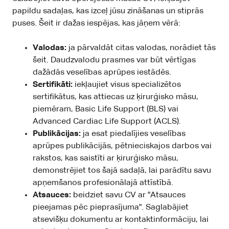
papildu sadaļas, kas izceļ jūsu zināšanas un stiprās
puses. Šeit ir dažas iespējas, kas jāņem vērā:
Valodas:
ja pārvaldāt citas valodas, norādiet tās
šeit. Daudzvalodu prasmes var būt vērtīgas
dažādās veselības aprūpes iestādēs.
Sertifikāti:
iekļaujiet visus specializētos
sertifikātus, kas attiecas uz ķirurģisko māsu,
piemēram, Basic Life Support (BLS) vai
Advanced Cardiac Life Support (ACLS).
Publikācijas:
ja esat piedalījies veselības
aprūpes publikācijās, pētnieciskajos darbos vai
rakstos, kas saistīti ar ķirurģisko māsu,
demonstrējiet tos šajā sadaļā, lai parādītu savu
apņemšanos profesionālajā attīstībā.
Atsauces:
beidziet savu CV ar "Atsauces
pieejamas pēc pieprasījuma". Saglabājiet
atsevišķu dokumentu ar kontaktinformāciju, lai