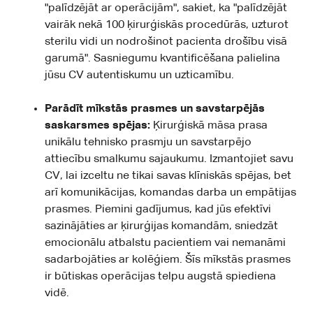
"palīdzējāt ar operācijām", sakiet, ka "palīdzējāt
vairāk nekā 100 ķirurģiskās procedūrās, uzturot
sterilu vidi un nodrošinot pacienta drošību visā
garumā". Sasniegumu kvantificēšana palielina
jūsu CV autentiskumu un uzticamību.
Parādīt mīkstās prasmes un savstarpējās
saskarsmes spējas:
Ķirurģiskā māsa prasa
unikālu tehnisko prasmju un savstarpējo
attiecību smalkumu sajaukumu. Izmantojiet savu
CV, lai izceltu ne tikai savas klīniskās spējas, bet
arī komunikācijas, komandas darba un empātijas
prasmes. Piemini gadījumus, kad jūs efektīvi
sazinājāties ar ķirurģijas komandām, sniedzāt
emocionālu atbalstu pacientiem vai nemanāmi
sadarbojāties ar kolēģiem. Šīs mīkstās prasmes
ir būtiskas operācijas telpu augstā spiediena
vidē.