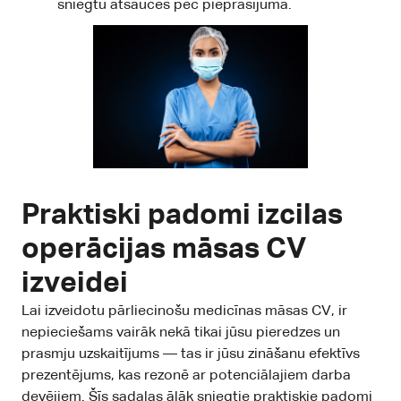
sniegtu atsauces pēc pieprasījuma.
Praktiski padomi izcilas
operācijas māsas CV
izveidei
Lai izveidotu pārliecinošu medicīnas māsas CV, ir
nepieciešams vairāk nekā tikai jūsu pieredzes un
prasmju uzskaitījums — tas ir jūsu zināšanu efektīvs
prezentējums, kas rezonē ar potenciālajiem darba
devējiem. Šīs sadaļas ālāk sniegtie praktiskie padomi