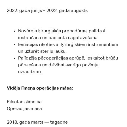
2022. gada jūnijs – 2022. gada augusts
Novēroja ķirurģiskās procedūras, palīdzot
iestatīšanā un pacienta sagatavošanā.
Iemācījās rīkoties ar ķirurģiskiem instrumentiem
un uzturēt sterilu lauku.
Palīdzēja pēcoperācijas aprūpē, ieskaitot brūču
pārsiešanu un dzīvībai svarīgo pazīmju
uzraudzību.
Vidēja līmeņa operācijas māsa:
Pilsētas slimnīca
Operācijas māsa
2018. gada marts — tagadne