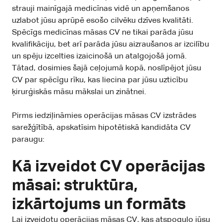
strauji mainīgajā medicīnas vidē un apņemšanos
uzlabot jūsu aprūpē esošo cilvēku dzīves kvalitāti.
Spēcīgs medicīnas māsas CV ne tikai parāda jūsu
kvalifikāciju, bet arī parāda jūsu aizraušanos ar izcilību
un spēju izcelties izaicinošā un atalgojošā jomā.
Tātad, dosimies šajā ceļojumā kopā, noslīpējot jūsu
CV par spēcīgu rīku, kas liecina par jūsu uzticību
ķirurģiskās māsu mākslai un zinātnei.
Pirms iedziļināmies operācijas māsas CV izstrādes
sarežģītībā, apskatīsim hipotētiskā kandidāta CV
paraugu:
Kā izveidot CV operācijas
māsai: struktūra,
izkārtojums un formāts
Lai izveidotu operācijas māsas CV, kas atspoguļo jūsu