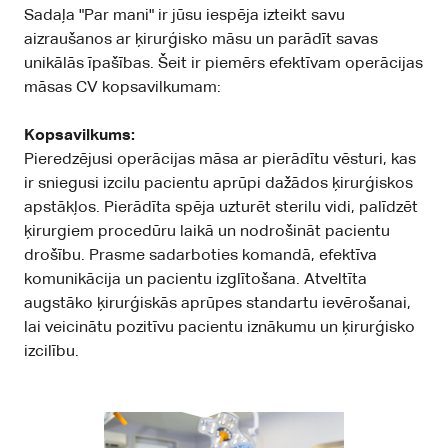
Sadaļa "Par mani" ir jūsu iespēja izteikt savu
aizraušanos ar ķirurģisko māsu un parādīt savas
unikālās īpašības. Šeit ir piemērs efektīvam operācijas
māsas CV kopsavilkumam:
Kopsavilkums:
Pieredzējusi operācijas māsa ar pierādītu vēsturi, kas
ir sniegusi izcilu pacientu aprūpi dažādos ķirurģiskos
apstākļos. Pierādīta spēja uzturēt sterilu vidi, palīdzēt
ķirurgiem procedūru laikā un nodrošināt pacientu
drošību. Prasme sadarboties komandā, efektīva
komunikācija un pacientu izglītošana. Atveltīta
augstāko ķirurģiskās aprūpes standartu ievērošanai,
lai veicinātu pozitīvu pacientu iznākumu un ķirurģisko
izcilību.