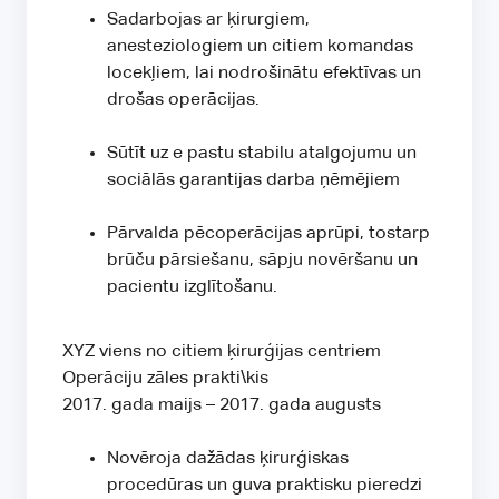
Sadarbojas ar ķirurgiem,
anesteziologiem un citiem komandas
locekļiem, lai nodrošinātu efektīvas un
drošas operācijas.
Sūtīt uz e pastu stabilu atalgojumu un
sociālās garantijas darba ņēmējiem
Pārvalda pēcoperācijas aprūpi, tostarp
brūču pārsiešanu, sāpju novēršanu un
pacientu izglītošanu.
XYZ viens no citiem ķirurģijas centriem
Operāciju zāles prakti\kis
2017. gada maijs – 2017. gada augusts
Novēroja dažādas ķirurģiskas
procedūras un guva praktisku pieredzi