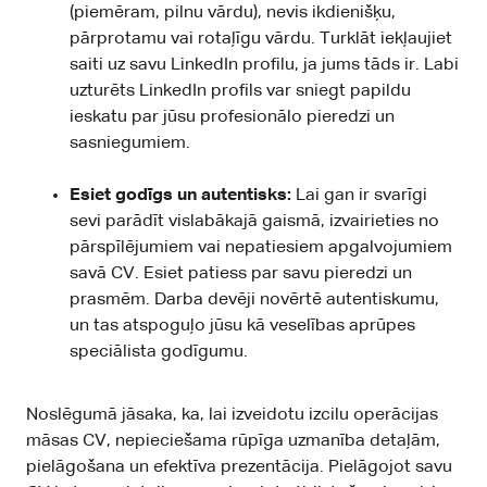
(piemēram, pilnu vārdu), nevis ikdienišķu,
pārprotamu vai rotaļīgu vārdu. Turklāt iekļaujiet
saiti uz savu LinkedIn profilu, ja jums tāds ir. Labi
uzturēts LinkedIn profils var sniegt papildu
ieskatu par jūsu profesionālo pieredzi un
sasniegumiem.
Esiet godīgs un autentisks:
Lai gan ir svarīgi
sevi parādīt vislabākajā gaismā, izvairieties no
pārspīlējumiem vai nepatiesiem apgalvojumiem
savā CV. Esiet patiess par savu pieredzi un
prasmēm. Darba devēji novērtē autentiskumu,
un tas atspoguļo jūsu kā veselības aprūpes
speciālista godīgumu.
Noslēgumā jāsaka, ka, lai izveidotu izcilu operācijas
māsas CV, nepieciešama rūpīga uzmanība detaļām,
pielāgošana un efektīva prezentācija. Pielāgojot savu