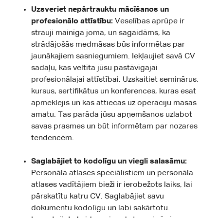
Uzsveriet nepārtrauktu mācīšanos un
profesionālo attīstību:
Veselības aprūpe ir
strauji mainīga joma, un sagaidāms, ka
strādājošās medmāsas būs informētas par
jaunākajiem sasniegumiem. Iekļaujiet savā CV
sadaļu, kas veltīta jūsu pastāvīgajai
profesionālajai attīstībai. Uzskaitiet seminārus,
kursus, sertifikātus un konferences, kuras esat
apmeklējis un kas attiecas uz operāciju māsas
amatu. Tas parāda jūsu apņemšanos uzlabot
savas prasmes un būt informētam par nozares
tendencēm.
Saglabājiet to kodolīgu un viegli salasāmu:
Personāla atlases speciālistiem un personāla
atlases vadītājiem bieži ir ierobežots laiks, lai
pārskatītu katru CV. Saglabājiet savu
dokumentu kodolīgu un labi sakārtotu.