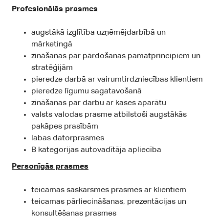
Profesionālās prasmes
augstākā izglītība uzņēmējdarbībā un
mārketingā
zināšanas par pārdošanas pamatprincipiem un
stratēģijām
pieredze darbā ar vairumtirdzniecības klientiem
pieredze līgumu sagatavošanā
zināšanas par darbu ar kases aparātu
valsts valodas prasme atbilstoši augstākās
pakāpes prasībām
labas datorprasmes
B kategorijas autovadītāja apliecība
Personīgās prasmes
teicamas saskarsmes prasmes ar klientiem
teicamas pārliecināšanas, prezentācijas un
konsultēšanas prasmes