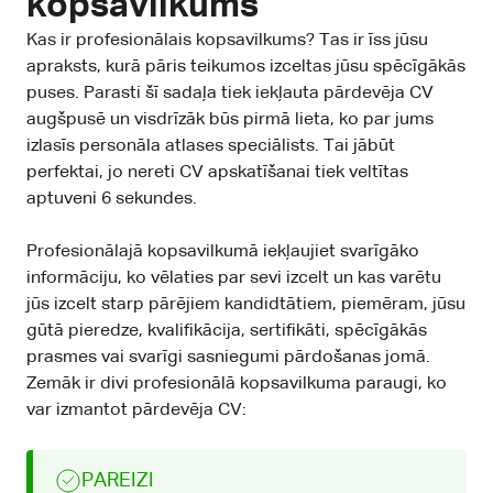
kopsavilkums
Kas ir profesionālais kopsavilkums? Tas ir īss jūsu
apraksts, kurā pāris teikumos izceltas jūsu spēcīgākās
puses. Parasti šī sadaļa tiek iekļauta pārdevēja CV
augšpusē un visdrīzāk būs pirmā lieta, ko par jums
izlasīs personāla atlases speciālists. Tai jābūt
perfektai, jo nereti CV apskatīšanai tiek veltītas
aptuveni 6 sekundes.
Profesionālajā kopsavilkumā iekļaujiet svarīgāko
informāciju, ko vēlaties par sevi izcelt un kas varētu
jūs izcelt starp pārējiem kandidtātiem, piemēram, jūsu
gūtā pieredze, kvalifikācija, sertifikāti, spēcīgākās
prasmes vai svarīgi sasniegumi pārdošanas jomā.
Zemāk ir divi profesionālā kopsavilkuma paraugi, ko
var izmantot pārdevēja CV:
PAREIZI