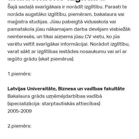
Šajā sadaļā svarīgākais ir norādīt izglītību. Parasti te
norāda augstāko izglītību, piemēram, bakalaura vai
maģistra studijas. Jūsu pabeigtā vidusskola vai
pamatskola jūsu nākamajam darba devējam visbiežāk
neinteresēs, un tikai aizņems jūsu CV vietu, ko jūs
varētu veltīt svarīgākai informācijai. Norādot izglītību,
varat sākt ar izglītības iestādes nosaukumu vai arī ar
iegūto grādu (skat piemērus).
1.piemērs:
Latvijas Universitāte, Biznesa un vadības fakultāte
Bakalaura grāds uzņēmējdarbības vadībā
(specializācija: starptautiskās attiecības)
2005-2009
2.piemērs: