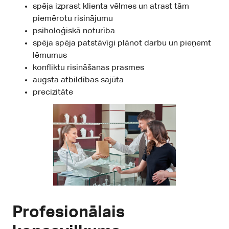
spēja izprast klienta vēlmes un atrast tām
piemērotu risinājumu
psiholoģiskā noturība
spēja spēja patstāvīgi plānot darbu un pieņemt
lēmumus
konfliktu risināšanas prasmes
augsta atbildības sajūta
precizitāte
Profesionālais