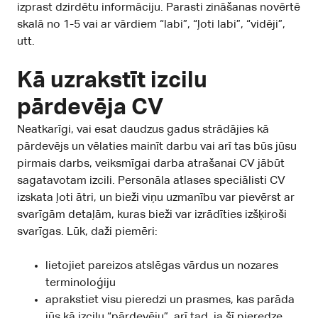
izprast dzirdētu informāciju. Parasti zināšanas novērtē
skalā no 1-5 vai ar vārdiem “labi”, “ļoti labi”, “vidēji”,
utt.
Kā uzrakstīt izcilu
pārdevēja CV
Neatkarīgi, vai esat daudzus gadus strādājies kā
pārdevējs un vēlaties mainīt darbu vai arī tas būs jūsu
pirmais darbs, veiksmīgai darba atrašanai CV jābūt
sagatavotam izcili. Personāla atlases speciālisti CV
izskata ļoti ātri, un bieži viņu uzmanību var pievērst ar
svarīgām detaļām, kuras bieži var izrādīties izšķiroši
svarīgas. Lūk, daži piemēri:
lietojiet pareizos atslēgas vārdus un nozares
terminoloģiju
aprakstiet visu pieredzi un prasmes, kas parāda
jūs kā izcilu “pārdevēju”, arī tad, ja šī pieredze