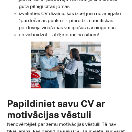
gūta pilnīgi citās jomās
izvēlieties CV dizainu, kas izceļ jūsu nozīmīgāko
“pārdošanas punktu” – pieredzi, specifiskās
pārdevēja zināšanas vai īpašus sasniegumus
un visbeidzot – atšķirieties no citiem!
Papildiniet savu CV ar
motivācijas vēstuli
Nenovērtējiet par zemu motivācijas vēstuli! Tā nav
tikai lapiņa, kas papildina jūsu CV. Tā ir vieta, kur varat