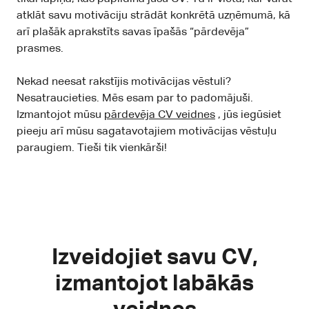
atklāt savu motivāciju strādāt konkrētā uzņēmumā, kā
arī plašāk aprakstīts savas īpašās “pārdevēja”
prasmes.
Nekad neesat rakstījis motivācijas vēstuli?
Nesatraucieties. Mēs esam par to padomājuši.
Izmantojot mūsu
pārdevēja CV veidnes
, jūs iegūsiet
pieeju arī mūsu sagatavotajiem motivācijas vēstuļu
paraugiem. Tieši tik vienkārši!
Izveidojiet savu CV,
izmantojot labākās