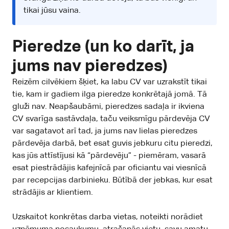
tikai jūsu vaina.
Pieredze (un ko darīt, ja
jums nav pieredzes)
Reizēm cilvēkiem šķiet, ka labu CV var uzrakstīt tikai
tie, kam ir gadiem ilga pieredze konkrētajā jomā. Tā
gluži nav. Neapšaubāmi, pieredzes sadaļa ir ikviena
CV svarīga sastāvdaļa, taču veiksmīgu pārdevēja CV
var sagatavot arī tad, ja jums nav lielas pieredzes
pārdevēja darbā, bet esat guvis jebkuru citu pieredzi,
kas jūs attīstījusi kā “pārdevēju” - piemēram, vasarā
esat piestrādājis kafejnīcā par oficiantu vai viesnīcā
par recepcijas darbinieku. Būtībā der jebkas, kur esat
strādājis ar klientiem.
Uzskaitot konkrētas darba vietas, noteikti norādiet