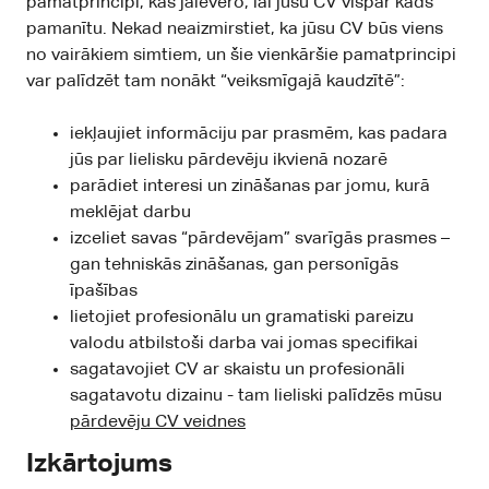
pamatprincipi, kas jāievēro, lai jūsu CV vispār kāds
pamanītu. Nekad neaizmirstiet, ka jūsu CV būs viens
no vairākiem simtiem, un šie vienkāršie pamatprincipi
var palīdzēt tam nonākt “veiksmīgajā kaudzītē”:
iekļaujiet informāciju par prasmēm, kas padara
jūs par lielisku pārdevēju ikvienā nozarē
parādiet interesi un zināšanas par jomu, kurā
meklējat darbu
izceliet savas “pārdevējam” svarīgās prasmes –
gan tehniskās zināšanas, gan personīgās
īpašības
lietojiet profesionālu un gramatiski pareizu
valodu atbilstoši darba vai jomas specifikai
sagatavojiet CV ar skaistu un profesionāli
sagatavotu dizainu - tam lieliski palīdzēs mūsu
pārdevēju CV veidnes
Izkārtojums