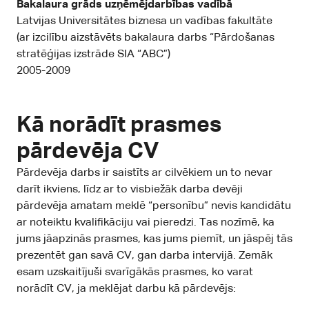
Bakalaura grāds uzņēmējdarbības vadībā
Latvijas Universitātes biznesa un vadības fakultāte
(ar izcilību aizstāvēts bakalaura darbs “Pārdošanas
stratēģijas izstrāde SIA “ABC”)
2005-2009
Kā norādīt prasmes
pārdevēja CV
Pārdevēja darbs ir saistīts ar cilvēkiem un to nevar
darīt ikviens, līdz ar to visbiežāk darba devēji
pārdevēja amatam meklē “personību” nevis kandidātu
ar noteiktu kvalifikāciju vai pieredzi. Tas nozīmē, ka
jums jāapzinās prasmes, kas jums piemīt, un jāspēj tās
prezentēt gan savā CV, gan darba intervijā. Zemāk
esam uzskaitījuši svarīgākās prasmes, ko varat
norādīt CV, ja meklējat darbu kā pārdevējs: