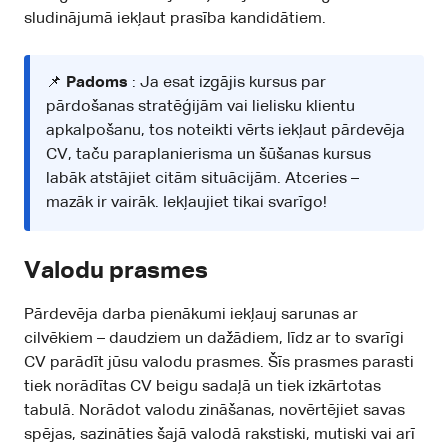
sludinājumā iekļaut prasība kandidātiem.
📌
Padoms
: Ja esat izgājis kursus par
pārdošanas stratēģijām vai lielisku klientu
apkalpošanu, tos noteikti vērts iekļaut pārdevēja
CV, taču paraplanierisma un šūšanas kursus
labāk atstājiet citām situācijām. Atceries –
mazāk ir vairāk. Iekļaujiet tikai svarīgo!
Valodu prasmes
Pārdevēja darba pienākumi iekļauj sarunas ar
cilvēkiem – daudziem un dažādiem, līdz ar to svarīgi
CV parādīt jūsu valodu prasmes. Šīs prasmes parasti
tiek norādītas CV beigu sadaļā un tiek izkārtotas
tabulā. Norādot valodu zināšanas, novērtējiet savas
spējas, sazināties šajā valodā rakstiski, mutiski vai arī