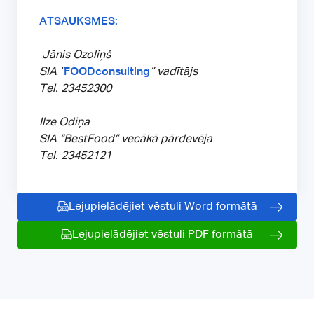
ATSAUKSMES:
Jānis Ozoliņš
SIA “
FOODconsulting
” vadītājs
Tel. 23452300
Ilze Odiņa
SIA “BestFood” vecākā pārdevēja
Tel. 23452121
Lejupielādējiet vēstuli Word formātā
Lejupielādējiet vēstuli PDF formātā