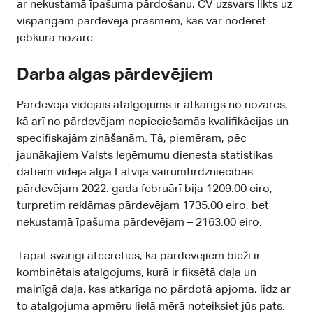
ar nekustamā īpašuma pārdošanu, CV uzsvars likts uz
vispārīgām pārdevēja prasmēm, kas var noderēt
jebkurā nozarē.
Darba algas pārdevējiem
Pārdevēja vidējais atalgojums ir atkarīgs no nozares,
kā arī no pārdevējam nepieciešamās kvalifikācijas un
specifiskajām zināšanām. Tā, piemēram, pēc
jaunākajiem Valsts Ieņēmumu dienesta statistikas
datiem vidējā alga Latvijā vairumtirdzniecības
pārdevējam 2022. gada februārī bija 1209.00 eiro,
turpretim reklāmas pārdevējam 1735.00 eiro, bet
nekustamā īpašuma pārdevējam – 2163.00 eiro.
Tāpat svarīgi atcerēties, ka pārdevējiem bieži ir
kombinētais atalgojums, kurā ir fiksētā daļa un
mainīgā daļa, kas atkarīga no pārdotā apjoma, līdz ar
to atalgojuma apmēru lielā mērā noteiksiet jūs pats.