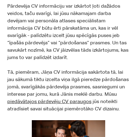
Pārdevēja CV informāciju var izkārtot ļoti dažādos
veidos, taču svarīgi, lai jūsu nākamajam darba
devējam vai personāla atlases speciālistam
informācija CV būtu ērti pārskatāma un, kas ir vēl
svarīgāk - palīdzētu izcelt jūsu spēcīgās puses jeb
“īpašās pārdevēja” vai “pārdošanas” prasmes. Un tas
savukārt nozīmē, ka CV jāizvēlas tāds izkārtojums, kas
jums to var palīdzēt izdarīt.
Tā, piemēram, Jāņa CV informācija sakārtota tā, lai
jau sākumā tiktu izcelta viņa ilgā pieredze pārdošanas
jomā, svarīgākās pārdevēja prasmes, sasniegumi un
interese par jomu, kurā Jānis meklē darbu. Mūsu
piedāvātajos pārdevēju CV paraugos
jūs noteikti
atradīsiet savai situācijai piemērotāko CV dizainu.