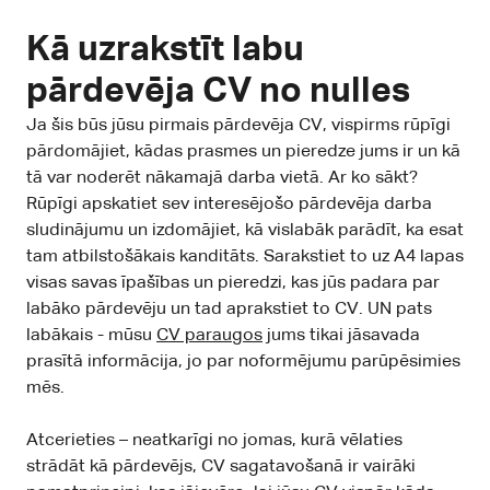
Kā uzrakstīt labu
pārdevēja CV no nulles
Ja šis būs jūsu pirmais pārdevēja CV, vispirms rūpīgi
pārdomājiet, kādas prasmes un pieredze jums ir un kā
tā var noderēt nākamajā darba vietā. Ar ko sākt?
Rūpīgi apskatiet sev interesējošo pārdevēja darba
sludinājumu un izdomājiet, kā vislabāk parādīt, ka esat
tam atbilstošākais kanditāts. Sarakstiet to uz A4 lapas
visas savas īpašības un pieredzi, kas jūs padara par
labāko pārdevēju un tad aprakstiet to CV. UN pats
labākais - mūsu
CV paraugos
jums tikai jāsavada
prasītā informācija, jo par noformējumu parūpēsimies
mēs.
Atcerieties – neatkarīgi no jomas, kurā vēlaties
strādāt kā pārdevējs, CV sagatavošanā ir vairāki