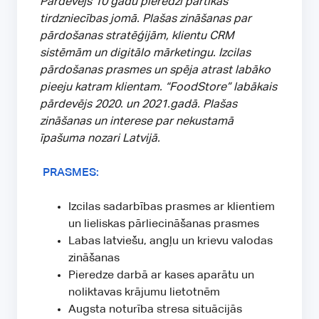
Pārdevējs 10 gadu pieredzi pārtikas
tirdzniecības jomā. Plašas zināšanas par
pārdošanas stratēģijām, klientu CRM
sistēmām un digitālo mārketingu. Izcilas
pārdošanas prasmes un spēja atrast labāko
pieeju katram klientam. “FoodStore” labākais
pārdevējs 2020. un 2021.gadā. Plašas
zināšanas un interese par nekustamā
īpašuma nozari Latvijā.
PRASMES:
Izcilas sadarbības prasmes ar klientiem
un lieliskas pārliecināšanas prasmes
Labas latviešu, angļu un krievu valodas
zināšanas
Pieredze darbā ar kases aparātu un
noliktavas krājumu lietotnēm
Augsta noturība stresa situācijās