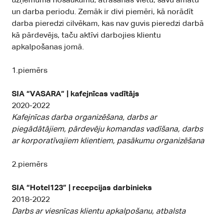
uzņēmuma nosaukumu, atrašanās vietu, savu amatu
un darba periodu. Zemāk ir divi piemēri, kā norādīt
darba pieredzi cilvēkam, kas nav guvis pieredzi darbā
kā pārdevējs, taču aktīvi darbojies klientu
apkalpošanas jomā.
1.piemērs
SIA “VASARA” | kafejnīcas vadītājs
2020-2022
Kafejnīcas darba organizēšana, darbs ar
piegādātājiem, pārdevēju komandas vadīšana, darbs
ar korporatīvajiem klientiem, pasākumu organizēšana
2.piemērs
SIA “Hotel123” | recepcijas darbinieks
2018-2022
Darbs ar viesnīcas klientu apkalpošanu, atbalsta