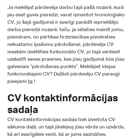
Ja meklējat pārdevēja darbu tajā pašā nozarē, kurā
jau esat guvis pieredzi, varat izmantot hronoloģisko
CV, jo šajā gadījumā ir svarīgi parādīt iepriekšējo
darba pieredzi nozarē, taču, ja vēlaties mainīt jomu,
piemēram, no pārtikas tirdzniecības pievērsties
nekustamo īpašumu pārdošanai, pārdevēja CV
iesakām izvēlēties funkcionālo CV, jo tajā varēsiet
uzskaitīt savas prasmes, kas jūsu gadījumā būs jūsu
galvenais “pārdošanas punkts”. Meklējiet idejas
funkcionālajam CV? Dažādi pārdevēju CV paraugi
pieejami
te
!
CV kontaktinformācijas
sadaļa
CV kontaktinformācijas sadaļa tiek izvietota CV
sākuma daļā, un tajā jāiekļauj jūsu vārds un uzvārds,
kā arī svarīgākie veidi, kā ar jums sazināties,