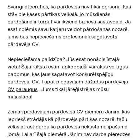
Svarīgi atcerēties, ka pārdevējs nav tikai persona, kas
stāv pie kases pārtikas veikalā, jo mūsdienās
pārdošana ir turpat vai ikviena biznesa sastāvdaļa. Ja
esat nolēmis savu karjeru veidot pārdošanas nozarē,
jums būs nepieciešams profesionāli sagatavots
pārdevēja CV.
Nepieciešama palīdzība? Jūs esat nonācis īstajā
vietā! Šajā rakstā esam apkopojuši vairākus vērtīgus
padomus, kas ļaus sagatavot konkurētspējīgu
pārdevēja CV. Tāpat piedāvājam dažādus
pārdevēja
CV paraugus
. Jums tikai jāreģistrējas mūsu
mājaslapā!
Zemāk piedāvājam pārdevēja CV piemēru Jānim, kas
iepriekš strādājis kā pārdevējs pārtikas nozarē, taču
vēlas atrast darbu kā pārdevējs nekustamā īpašuma
jomā. Lai arī šajā piemērā Jānim nav darba pieredzes