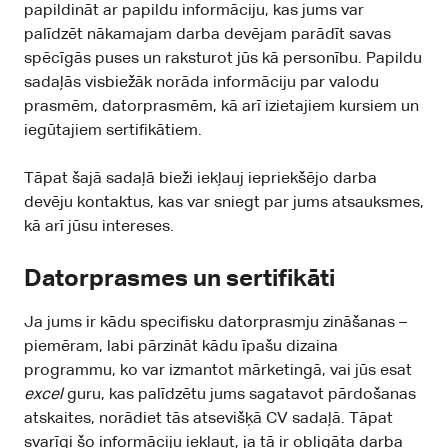
papildināt ar papildu informāciju, kas jums var
palīdzēt nākamajam darba devējam parādīt savas
spēcīgās puses un raksturot jūs kā personību. Papildu
sadaļās visbiežāk norāda informāciju par valodu
prasmēm, datorprasmēm, kā arī izietajiem kursiem un
iegūtajiem sertifikātiem.
Tāpat šajā sadaļā bieži iekļauj iepriekšējo darba
devēju kontaktus, kas var sniegt par jums atsauksmes,
kā arī jūsu intereses.
Datorprasmes un sertifikāti
Ja jums ir kādu specifisku datorprasmju zināšanas –
piemēram, labi pārzināt kādu īpašu dizaina
programmu, ko var izmantot mārketingā, vai jūs esat
excel
guru, kas palīdzētu jums sagatavot pārdošanas
atskaites, norādiet tās atsevišķā CV sadaļā. Tāpat
svarīgi šo informāciju iekļaut, ja tā ir obligāta darba