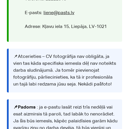
E-pasts:
liene@pasts.lv
Adrese: Kļavu iela 15, Liepāja, LV-1021
📌Atcerieties – CV fotogrāfija nav obligāta, ja
vien tas kāda specifiska iemesla dēļ nav noteikts
darba sludinājumā. Ja tomēr pievienojat
fotogrāfiju, pārliecinieties, ka tā ir profesionāla
un tajā labi redzama jūsu seja. Nekādi pašfoto!
📌Padoms
: ja e-pastu lasāt reizi trīs nedēļā vai
esat aizmirsis tā paroli, tad labāk to nenorādiet.
Ja šis būs iemesls, kāpēc palaidīsies garām kādu
svarīgu ziņu no darba devēja, tā būs vienīgi un