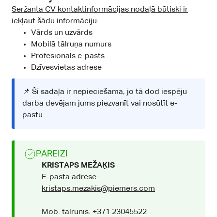
Seržanta CV kontaktinformācijas nodaļā būtiski ir
iekļaut šādu informāciju:
Vārds un uzvārds
Mobilā tālruņa numurs
Profesionāls e-pasts
Dzīvesvietas adrese
📌 Šī sadaļa ir nepieciešama, jo tā dod iespēju
darba devējam jums piezvanīt vai nosūtīt e-
pastu.
PAREIZI
KRISTAPS MEŽAĶIS
E-pasta adrese:
kristaps.mezakis@piemers.com
Mob. tālrunis: +371 23045522