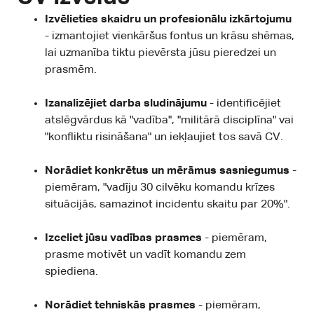
Izvēlieties skaidru un
profesionālu izkārtojumu
- izmantojiet vienkāršus fontus un krāsu shēmas,
lai uzmanība tiktu pievērsta jūsu pieredzei un
prasmēm.
Izanalizējiet darba sludinājumu
- identificējiet
atslēgvārdus kā "vadība", "militārā disciplīna" vai
"konfliktu risināšana" un iekļaujiet tos savā CV.
Norādiet konkrētus un mērāmus sasniegumus
-
piemēram, "vadīju 30 cilvēku komandu krīzes
situācijās, samazinot incidentu skaitu par 20%".
Izceliet jūsu vadības prasmes
- piemēram,
prasme motivēt un vadīt komandu zem
spiediena.
Norādiet tehniskās prasmes
- piemēram,