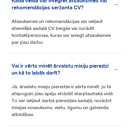
Kādā veidā var integrēt atsauksmes vai
rekomendācijas seržanta CV?
Atsauksmes un rekomendācijas var iekļaut
atsevišķā sadaļā CV beigās vai norādīt
kontaktpersonas, kuras var sniegt atsauksmes
par jūsu darbu.
Vai ir vērts minēt ārvalstu misiju pieredzi
un kā to labāk darīt?
Jā, ārvalstu misiju pieredze ir vērts minēt, jo tā
atspoguļo jūsu spēju strādāt starptautiskā vidē.
To var iekļaut darba pieredzes sadaļā, norādot
misijas nosaukumu, vietu, ilgumu un galvenās
atbildības.