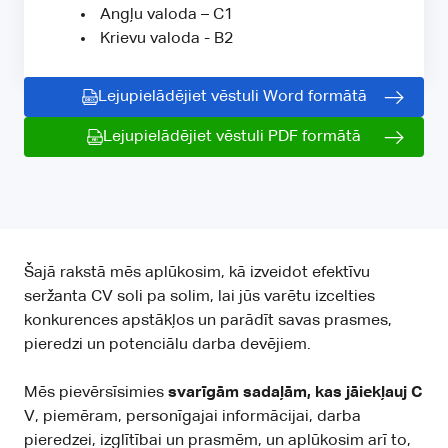
Angļu valoda – C1
Krievu valoda - B2
Lejupielādējiet vēstuli Word formātā
Lejupielādējiet vēstuli PDF formātā
Šajā rakstā mēs aplūkosim, kā izveidot efektīvu
seržanta CV soli pa solim, lai jūs varētu izcelties
konkurences apstākļos un parādīt savas prasmes,
pieredzi un potenciālu darba devējiem.
Mēs pievērsīsimies
svarīgām sadaļām, kas jāiekļauj C
V, piemēram, personīgajai informācijai, darba
pieredzei, izglītībai un prasmēm, un aplūkosim arī to,