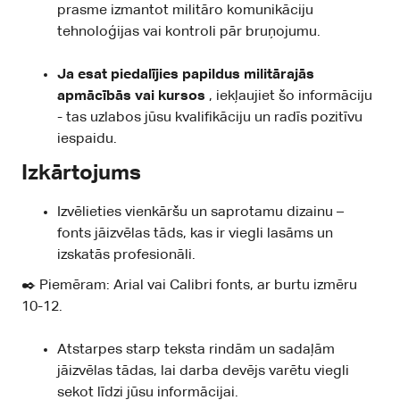
prasme izmantot militāro komunikāciju
tehnoloģijas vai kontroli pār bruņojumu.
Ja esat piedalījies papildus militārajās
apmācībās vai kursos
, iekļaujiet šo informāciju
- tas uzlabos jūsu kvalifikāciju un radīs pozitīvu
iespaidu.
Izkārtojums
Izvēlieties vienkāršu un saprotamu dizainu –
fonts jāizvēlas tāds, kas ir viegli lasāms un
izskatās profesionāli.
✒️ Piemēram: Arial vai Calibri fonts, ar burtu izmēru
10-12.
Atstarpes starp teksta rindām un sadaļām
jāizvēlas tādas, lai darba devējs varētu viegli
sekot līdzi jūsu informācijai.