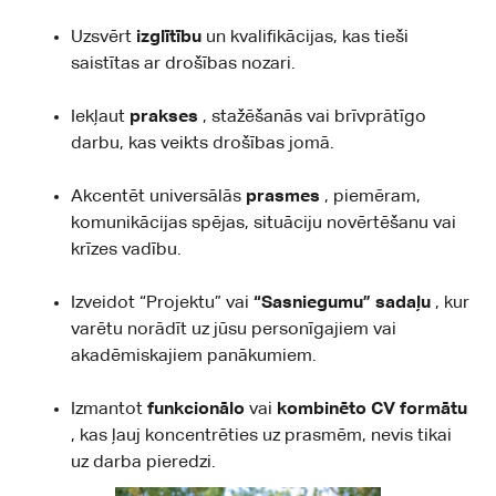
Uzsvērt
izglītību
un kvalifikācijas, kas tieši
saistītas ar drošības nozari.
Iekļaut
prakses
, stažēšanās vai brīvprātīgo
darbu, kas veikts drošības jomā.
Akcentēt universālās
prasmes
, piemēram,
komunikācijas spējas, situāciju novērtēšanu vai
krīzes vadību.
Izveidot “Projektu” vai
“Sasniegumu” sadaļu
, kur
varētu norādīt uz jūsu personīgajiem vai
akadēmiskajiem panākumiem.
Izmantot
funkcionālo
vai
kombinēto CV formātu
, kas ļauj koncentrēties uz prasmēm, nevis tikai
uz darba pieredzi.