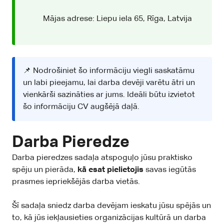
Mājas adrese: Liepu iela 65, Rīga, Latvija
📌 Nodrošiniet šo informāciju viegli saskatāmu
un labi pieejamu, lai darba devēji varētu ātri un
vienkārši sazināties ar jums. Ideāli būtu izvietot
šo informāciju CV augšējā daļā.
Darba Pieredze
Darba pieredzes sadaļa atspoguļo jūsu praktisko
spēju un pierāda,
kā esat pielietojis
savas iegūtās
prasmes iepriekšējās darba vietās.
Šī sadaļa sniedz darba devējam ieskatu jūsu spējās un
to, kā jūs iekļausieties organizācijas kultūrā un darba