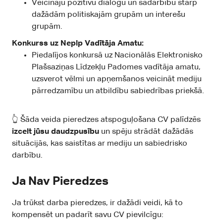
Veicināju pozitīvu dialogu un sadarbību starp
dažādām politiskajām grupām un interešu
grupām.
Konkurss uz Neplp Vadītāja Amatu:
Piedalījos konkursā uz Nacionālās Elektronisko
Plašsaziņas Līdzekļu Padomes vadītāja amatu,
uzsverot vēlmi un apņemšanos veicināt mediju
pārredzamību un atbildību sabiedrības priekšā.
👆 Šāda veida pieredzes atspoguļošana CV palīdzēs
izcelt jūsu daudzpusību
un spēju strādāt dažādās
situācijās, kas saistītas ar mediju un sabiedrisko
darbību.
Ja Nav Pieredzes
Ja trūkst darba pieredzes, ir dažādi veidi, kā to
kompensēt un padarīt savu CV pievilcīgu: