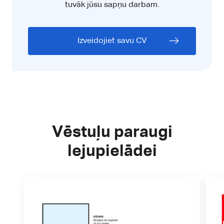
tuvāk jūsu sapņu darbam.
Izveidojiet savu CV
Vēstuļu paraugi
lejupielādei