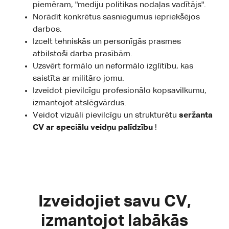
piemēram, "mediju politikas nodaļas vadītājs".
Norādīt konkrētus sasniegumus iepriekšējos
darbos.
Izcelt tehniskās un personīgās prasmes
atbilstoši darba prasībām.
Uzsvērt formālo un neformālo izglītību, kas
saistīta ar militāro jomu.
Izveidot pievilcīgu profesionālo kopsavilkumu,
izmantojot atslēgvārdus.
Veidot vizuāli pievilcīgu un strukturētu
seržanta
CV ar speciālu veidņu palīdzību
!
Izveidojiet savu CV,
izmantojot labākās