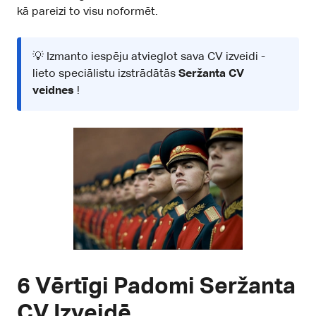
kā pareizi to visu noformēt.
💡 Izmanto iespēju atvieglot sava CV izveidi -
lieto speciālistu izstrādātās
Seržanta CV
veidnes
!
6 Vērtīgi Padomi Seržanta
CV Izveidē