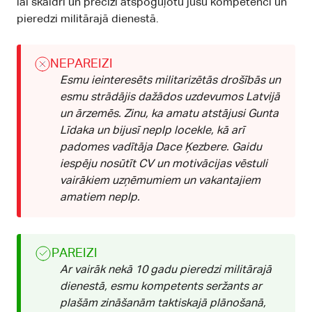
lai skaidri un precīzi atspoguļotu jūsu kompetenci un
pieredzi militārajā dienestā.
NEPAREIZI
Esmu ieinteresēts militarizētās drošībās un
esmu strādājis dažādos uzdevumos Latvijā
un ārzemēs. Zinu, ka amatu atstājusi Gunta
Līdaka un bijusī neplp locekle, kā arī
padomes vadītāja Dace Ķezbere. Gaidu
iespēju nosūtīt CV un motivācijas vēstuli
vairākiem uzņēmumiem un vakantajiem
amatiem neplp.
PAREIZI
Ar vairāk nekā 10 gadu pieredzi militārajā
dienestā, esmu kompetents seržants ar
plašām zināšanām taktiskajā plānošanā,