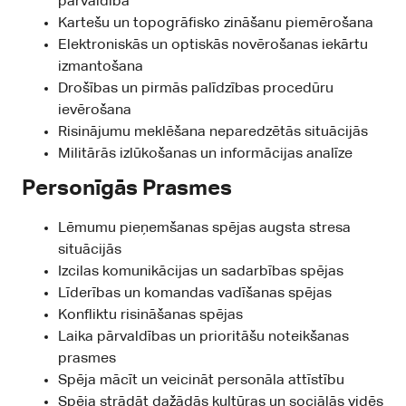
pārvaldība
Kartešu un topogrāfisko zināšanu piemērošana
Elektroniskās un optiskās novērošanas iekārtu
izmantošana
Drošības un pirmās palīdzības procedūru
ievērošana
Risinājumu meklēšana neparedzētās situācijās
Militārās izlūkošanas un informācijas analīze
Personīgās Prasmes
Lēmumu pieņemšanas spējas augsta stresa
situācijās
Izcilas komunikācijas un sadarbības spējas
Līderības un komandas vadīšanas spējas
Konfliktu risināšanas spējas
Laika pārvaldības un prioritāšu noteikšanas
prasmes
Spēja mācīt un veicināt personāla attīstību
Spēja strādāt dažādās kultūras un sociālās vidēs