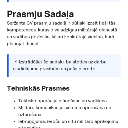
Prasmju Sadaļa
Seržanta CV prasmju sadaļā ir būtiski izcelt tieši tās
kompetences, kuras ir vajadzīgas militārajā dienestā
un vadības pozīcijās, kā arī konkrētajā vienībā, kurā
plānojat dienēt.
📌 Izstrādājiet šo sadaļu, balstoties uz darba
sludinājuma prasībām un paša pieredzi.
Tehniskās Prasmes
Taktisko operāciju plānošana un vadīšana
Militāro komunikāciju sistēmu operēšana un
uzturēšana
Iebruņojuma, ieroču un citu militāro aprīkojumu