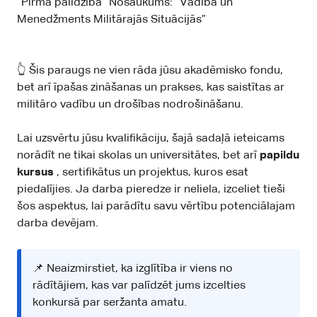
“Pirmā palīdzība” Nosaukums: “Vadība un
Menedžments Militārajās Situācijās”
👆 Šis paraugs ne vien rāda jūsu akadēmisko fondu,
bet arī īpašas zināšanas un prakses, kas saistītas ar
militāro vadību un drošības nodrošināšanu.
Lai uzsvērtu jūsu kvalifikāciju, šajā sadaļā ieteicams
norādīt ne tikai skolas un universitātes, bet arī
papildu
kursus
, sertifikātus un projektus, kuros esat
piedalījies. Ja darba pieredze ir neliela, izceliet tieši
šos aspektus, lai parādītu savu vērtību potenciālajam
darba devējam.
📌 Neaizmirstiet, ka izglītība ir viens no
rādītājiem, kas var palīdzēt jums izcelties
konkursā par seržanta amatu.