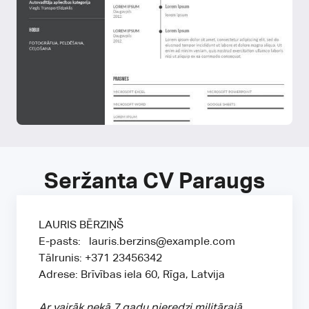
Seržanta CV Paraugs
LAURIS BĒRZIŅŠ
E-pasts: lauris.berzins@example.com
Tālrunis: +371 23456342
Adrese: Brīvības iela 60, Rīga, Latvija
Ar vairāk nekā 7 gadu pieredzi militārajā