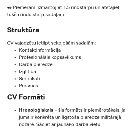
✒️ Piemēram: izmantojiet 1,5 rindstarpu un atstājiet
tukšu rindu starp sadaļām.
Struktūra
CV vajadzētu ietilpt sekojošām sadaļām:
Kontaktinformācija
Profesionālais kopsavilkums
Darba pieredze
Izglītība
Sertifikāti
Prasmes
CV Formāti
Hronoloģiskais
– šis formāts ir piemērotākais, ja
jums ir konkrēta un ilgstoša pieredze militārajā
nozarē. Sāciet ar jaunāko darba vietu.