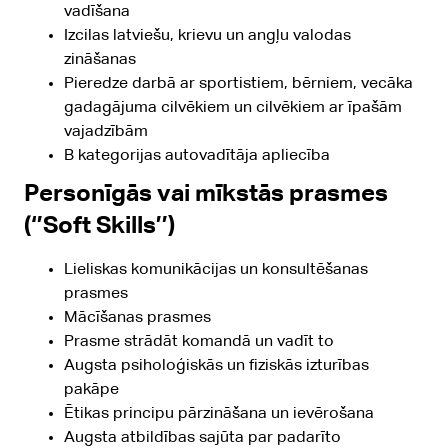
vadīšana
Izcilas latviešu, krievu un angļu valodas
zināšanas
Pieredze darbā ar sportistiem, bērniem, vecāka
gadagājuma cilvēkiem un cilvēkiem ar īpašām
vajadzībām
B kategorijas autovadītāja apliecība
Personīgās vai mīkstās prasmes
(‘’Soft Skills’’)
Lieliskas komunikācijas un konsultēšanas
prasmes
Mācīšanas prasmes
Prasme strādāt komandā un vadīt to
Augsta psiholoģiskās un fiziskās izturības
pakāpe
Ētikas principu pārzināšana un ievērošana
Augsta atbildības sajūta par padarīto