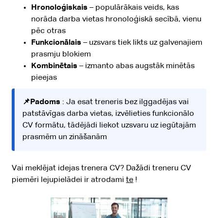
Hronoloģiskais
– populārākais veids, kas
norāda darba vietas hronoloģiskā secībā, vienu
pēc otras
Funkcionālais
– uzsvars tiek likts uz galvenajiem
prasmju blokiem
Kombinētais
– izmanto abas augstāk minētās
pieejas
📌Padoms
: Ja esat treneris bez ilggadējas vai
patstāvīgas darba vietas, izvēlieties funkcionālo
CV formātu, tādējādi liekot uzsvaru uz iegūtajām
prasmēm un zināšanām
Vai meklējat idejas trenera CV? Dažādi treneru CV
piemēri lejupielādei ir atrodami
te
!