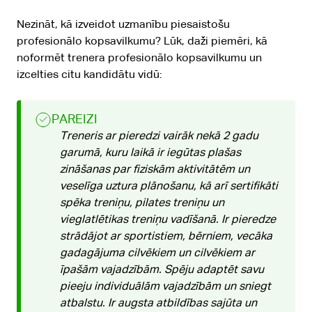
Nezināt, kā izveidot uzmanību piesaistošu
profesionālo kopsavilkumu? Lūk, daži piemēri, kā
noformēt trenera profesionālo kopsavilkumu un
izcelties citu kandidātu vidū:
PAREIZI
Treneris ar pieredzi vairāk nekā 2 gadu
garumā, kuru laikā ir iegūtas plašas
zināšanas par fiziskām aktivitātēm un
veselīga uztura plānošanu, kā arī sertifikāti
spēka treniņu, pilates treniņu un
vieglatlētikas treniņu vadīšanā. Ir pieredze
strādājot ar sportistiem, bērniem, vecāka
gadagājuma cilvēkiem un cilvēkiem ar
īpašām vajadzībām. Spēju adaptēt savu
pieeju individuālām vajadzībām un sniegt
atbalstu. Ir augsta atbildības sajūta un