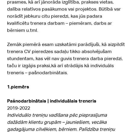
prasmes, kā arī jānorāda izglītība, prakses vietas,
dalība relatīvos pasākumos vai projektos. Būtībā var
norādīt jebkuru citu pieredzi, kas jūs padara
kvalificētu trenera darbam – piemēram, darbs ar
bērniem u.tml.
Zemāk piemērā esam uzskatāmi parādījuši, kā aizpildīt
trenera CV pieredzes sadaļu tikko absolvējušam
stundentam, kas vēl nav guvis trenera darba pieredzi,
taču ir izgājis praksi,kā arī strādājis kā individuāls
treneris – pašnodarbinātais.
1.piemērs
Pašnodarbinātais | individuālais treneris
2019-2022
Individuālo treniņu vadīšana pēc pieprasījuma
dažādām klientu grupām – jauniešiem, vecāka
gadagājuma cilvēkiem, bērniem. Palīdzība treniņu