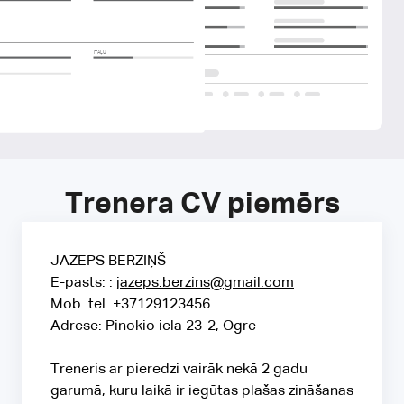
ITĀĻU
Trenera CV piemērs
JĀZEPS BĒRZIŅŠ
E-pasts: :
jazeps.berzins@gmail.com
Mob. tel. +37129123456
Adrese: Pinokio iela 23-2, Ogre
Treneris ar pieredzi vairāk nekā 2 gadu
garumā, kuru laikā ir iegūtas plašas zināšanas