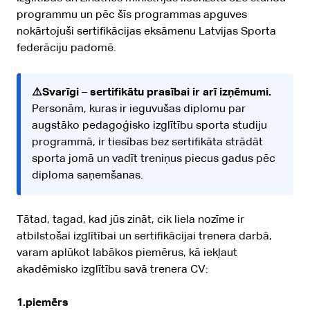
programmu un pēc šīs programmas apguves
nokārtojuši sertifikācijas eksāmenu Latvijas Sporta
federāciju padomē.
⚠️Svarīgi
–
sertifikātu prasībai ir arī izņēmumi.
Personām, kuras ir ieguvušas diplomu par
augstāko pedagoģisko izglītību sporta studiju
programmā, ir tiesības bez sertifikāta strādāt
sporta jomā un vadīt treniņus piecus gadus pēc
diploma saņemšanas.
Tātad, tagad, kad jūs zināt, cik liela nozīme ir
atbilstošai izglītībai un sertifikācijai trenera darbā,
varam aplūkot labākos piemērus, kā iekļaut
akadēmisko izglītību savā trenera CV:
1.piemērs