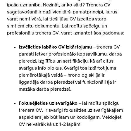
īpaša uzmanība. Nezināt, ar ko sākt? Trenera CV
sagatavošanā ir daži vienkārši pamatprincipi, kurus
varat ņemt vērā, lai tieši jūsu CV izceltos starp
simtiem citu dokumentu. Lai radītu spēcīgu un
profesionālu trenera CV, varat izmantot šos padomus:
Izvēlieties labāko CV izkārtojumu
– trenera CV
parasti ietver profesionālo kopsavilkumu, darba
pieredzi, izglītību un sertifikāciju, kā arī citus
svarīgus info blokus. Svarīgi tos izkārtot jums
piemērotākajā veidā – hronoloģiski (ja ir
ilggadēja darba pieredze) vai funkcionāli (ja ir
mazāka darba pieredze).
Fokusējieties uz svarīgāko
– lai radītu spēcīgu
trenera CV, ir svarīgi fokusēties uz svarīgākajiem
aspektiem jeb būt īsam un kodolīgam. Veidojiet
CV ne vairāk kā uz 1-2 lapām.