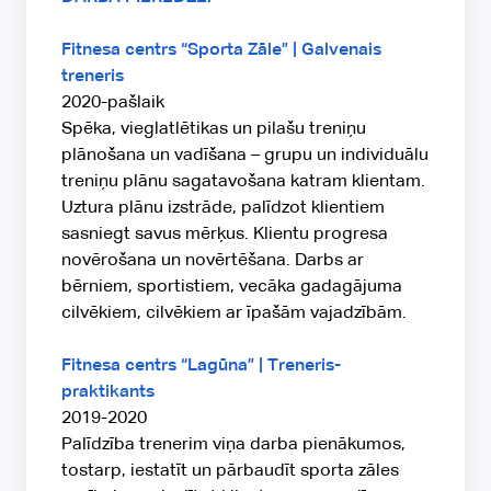
Fitnesa centrs “Sporta Zāle” | Galvenais
treneris
2020-pašlaik
Spēka, vieglatlētikas un pilašu treniņu
plānošana un vadīšana – grupu un individuālu
treniņu plānu sagatavošana katram klientam.
Uztura plānu izstrāde, palīdzot klientiem
sasniegt savus mērķus. Klientu progresa
novērošana un novērtēšana. Darbs ar
bērniem, sportistiem, vecāka gadagājuma
cilvēkiem, cilvēkiem ar īpašām vajadzībām.
Fitnesa centrs “Lagūna” | Treneris-
praktikants
2019-2020
Palīdzība trenerim viņa darba pienākumos,
tostarp, iestatīt un pārbaudīt sporta zāles