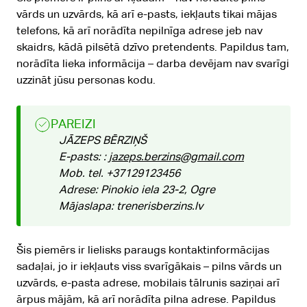
vārds un uzvārds, kā arī e-pasts, iekļauts tikai mājas
telefons, kā arī norādīta nepilnīga adrese jeb nav
skaidrs, kādā pilsētā dzīvo pretendents. Papildus tam,
norādīta lieka informācija – darba devējam nav svarīgi
uzzināt jūsu personas kodu.
PAREIZI
JĀZEPS BĒRZIŅŠ
E-pasts: :
jazeps.berzins@gmail.com
Mob. tel. +37129123456
Adrese: Pinokio iela 23-2, Ogre
Mājaslapa: trenerisberzins.lv
Šis piemērs ir lielisks paraugs kontaktinformācijas
sadaļai, jo ir iekļauts viss svarīgākais – pilns vārds un
uzvārds, e-pasta adrese, mobilais tālrunis saziņai arī
ārpus mājām, kā arī norādīta pilna adrese. Papildus