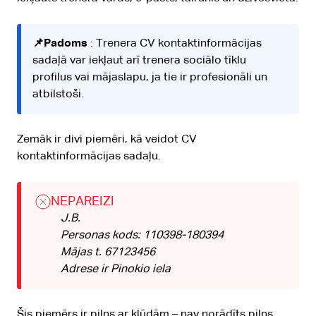
📌Padoms
: Trenera CV kontaktinformācijas
sadaļā var iekļaut arī trenera sociālo tīklu
profilus vai mājaslapu, ja tie ir profesionāli un
atbilstoši.
Zemāk ir divi piemēri, kā veidot CV
kontaktinformācijas sadaļu.
NEPAREIZI
J.B.
Personas kods: 110398-180394
Mājas t. 67123456
Adrese ir Pinokio iela
Šis piemērs ir pilns ar kļūdām – nav norādīts pilns