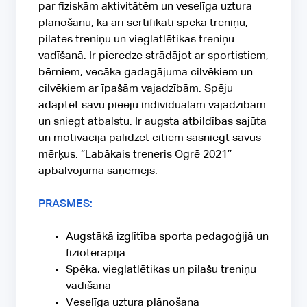
par fiziskām aktivitātēm un veselīga uztura
plānošanu, kā arī sertifikāti spēka treniņu,
pilates treniņu un vieglatlētikas treniņu
vadīšanā. Ir pieredze strādājot ar sportistiem,
bērniem, vecāka gadagājuma cilvēkiem un
cilvēkiem ar īpašām vajadzībām. Spēju
adaptēt savu pieeju individuālām vajadzībām
un sniegt atbalstu. Ir augsta atbildības sajūta
un motivācija palīdzēt citiem sasniegt savus
mērķus. ‘’Labākais treneris Ogrē 2021’’
apbalvojuma saņēmējs.
PRASMES:
Augstākā izglītība sporta pedagoģijā un
fizioterapijā
Spēka, vieglatlētikas un pilašu treniņu
vadīšana
Veselīga uztura plānošana