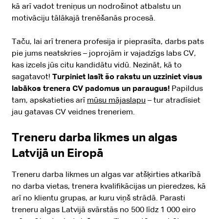
kā arī vadot treniņus un nodrošinot atbalstu un
motivāciju tālākajā trenēšanās procesā.
Taču, lai arī trenera profesija ir pieprasīta, darbs pats
pie jums neatskries – joprojām ir vajadzīgs labs CV,
kas izcels jūs citu kandidātu vidū. Nezināt, kā to
sagatavot!
Turpiniet lasīt šo rakstu un uzziniet visus
labākos trenera CV padomus un paraugus!
Papildus
tam, apskatieties arī
mūsu mājaslapu
– tur atradīsiet
jau gatavas CV veidnes treneriem.
Treneru darba likmes un algas
Latvijā un Eiropā
Treneru darba likmes un algas var atšķirties atkarībā
no darba vietas, trenera kvalifikācijas un pieredzes, kā
arī no klientu grupas, ar kuru viņš strādā. Parasti
treneru algas Latvijā svārstās no 500 līdz 1 000 eiro