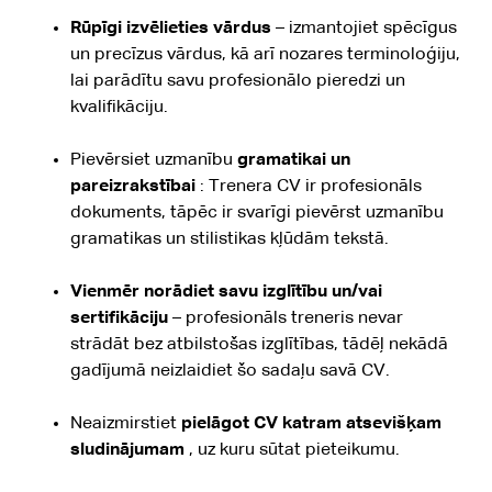
Rūpīgi izvēlieties vārdus
– izmantojiet spēcīgus
un precīzus vārdus, kā arī nozares terminoloģiju,
lai parādītu savu profesionālo pieredzi un
kvalifikāciju.
Pievērsiet uzmanību
gramatikai un
pareizrakstībai
: Trenera CV ir profesionāls
dokuments, tāpēc ir svarīgi pievērst uzmanību
gramatikas un stilistikas kļūdām tekstā.
Vienmēr norādiet savu izglītību un/vai
sertifikāciju
– profesionāls treneris nevar
strādāt bez atbilstošas izglītības, tādēļ nekādā
gadījumā neizlaidiet šo sadaļu savā CV.
Neaizmirstiet
pielāgot CV katram atsevišķam
sludinājumam
, uz kuru sūtat pieteikumu.