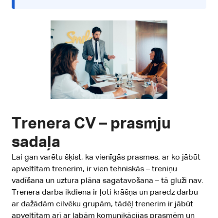
Trenera CV – prasmju
sadaļa
Lai gan varētu šķist, ka vienīgās prasmes, ar ko jābūt
apveltītam trenerim, ir vien tehniskās – treniņu
vadīšana un uztura plāna sagatavošana – tā gluži nav.
Trenera darba ikdiena ir ļoti krāšņa un paredz darbu
ar dažādām cilvēku grupām, tādēļ trenerim ir jābūt
apveltītam arī ar labām komunikācijas prasmēm un