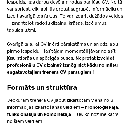
iespaids, kas darba devējam rodas par jūsu CV. No tā
var spriest, cik labi jūs protat sagrupēt informāciju un
izcelt svarīgākos faktus. To var izdarīt dažādos veidos
– izmantojot radošu dizainu, krāsas, izcēlumus,
tabulas u.tml.
Svarīgākais, lai CV ir ērti pārskatāms un sniedz labu
pirmo iespaidu – lasītājam momentāli jāvar nolasīt
jūsu stiprās un spēcīgās puses.
Neprotat izveidot
profesionālu CV dizainu? Izmēģiniet kādu no mūsu
sagatavotajiem
trenera CV paraugiem
!
Formāts un struktūra
Jebkuram trenera CV jābūt izkārtotam vienā no 3
informācijas izkārtošanas veidiem –
hronoloģiskajā,
funkcionālajā un kombinētajā
. Lūk, ko nozīmē katrs
no šiem veidiem: