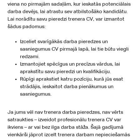
viena no pirmajām sadaļām, kur ieskatās potenciālais
darba devējs, lai atrastu sev atbilstošāko kandidātu.
Lai norādītu savu pieredzi trenera CV, var izmantot
šādus padomus:
Izceliet svarīgākās darba pieredzes un
sasniegumus CV pirmajā lapā, lai tie būtu viegli
redzami.
Izmantojiet spēcīgus un precīzus vārdus, lai
aprakstītu savu pieredzi un kvalifikāciju.
Rūpīgi aprakstiet katru pozīciju, kurā jūs esat
strādājis, ieskaitot darba pienākumus un
sasniegumus.
Ja jums vēl nav trenera darba pieredzes, nav vērts
satraukties – izveidot profesionālu trenera CV var
ikviens – ar vai bez ilga darba stāža. Šajā gadījumā
vienkārši jāprot izcelt trenera darbam nepieciešamās