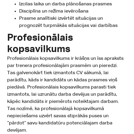
Izcilas laika un darba plānošanas prasmes
Disciplīna un režīma ievērošana
Prasme analītiski izvērtēt situācijas un
prognozēt turpmākās situācijas vai darbības
Profesionālais
kopsavilkums
Profesionālais kopsavilkums ir krāšņs un īss apraksts
par trenera profesionālajām prasmēm un pieredzi.
Tas galvenokārt tiek izmantots CV sākumā, lai
parādītu, kāds ir kandidāts un kādas prasmes viņš
piedāvā. Profesionālais kopsavilkums parasti tiek
izmantots, lai uzrunātu darba devējus un parādītu,
kāpēc kandidāts ir piemērots noteiktajam darbam.
Tas nozīmē, ka profesionālajā kopsavilkumā
nepieciešams uzvērt savas stiprākās puses un
‘’pārdot’’ savu kandidatūru potenciālajam darba
devējam.