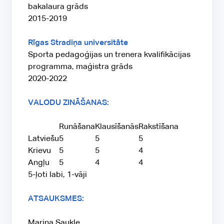
bakalaura grāds
2015-2019
Rīgas Stradiņa universitāte
Sporta pedagoģijas un trenera kvalifikācijas
programma, maģistra grāds
2020-2022
VALODU ZINĀŠANAS:
Runāšana
Klausīšanās
Rakstīšana
Latviešu
5
5
5
Krievu
5
5
4
Angļu
5
4
4
5-ļoti labi, 1-vāji
ATSAUKSMES:
Marina Saukle