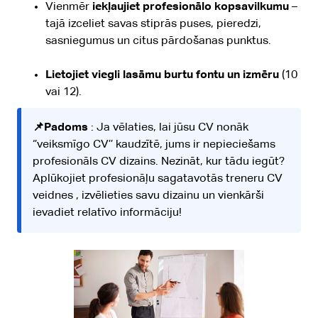
Vienmēr
iekļaujiet profesionālo kopsavilkumu
–
tajā izceliet savas stiprās puses, pieredzi,
sasniegumus un citus pārdošanas punktus.
Lietojiet viegli lasāmu burtu fontu un izmēru
(10
vai 12).
📌Padoms
: Ja vēlaties, lai jūsu CV nonāk
‘’veiksmīgo CV’’ kaudzītē, jums ir nepieciešams
profesionāls CV dizains. Nezināt, kur tādu iegūt?
Aplūkojiet profesionāļu sagatavotās
treneru CV
veidnes
, izvēlieties savu dizainu un vienkārši
ievadiet relatīvo informāciju!