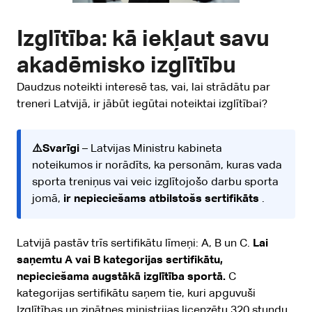
Izglītība: kā iekļaut savu
akadēmisko izglītību
Daudzus noteikti interesē tas, vai, lai strādātu par
treneri Latvijā, ir jābūt iegūtai noteiktai izglītībai?
⚠️Svarīgi
– Latvijas Ministru kabineta
noteikumos ir norādīts, ka personām, kuras vada
sporta treniņus vai veic izglītojošo darbu sporta
jomā,
ir nepieciešams atbilstošs sertifikāts
.
Latvijā pastāv trīs sertifikātu līmeņi: A, B un C.
Lai
saņemtu A vai B kategorijas sertifikātu,
nepieciešama augstākā izglītība sportā.
C
kategorijas sertifikātu saņem tie, kuri apguvuši
Izglītības un zinātnes ministrijas licenzētu 320 stundu