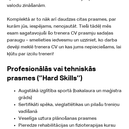
valodu zināšanām.
Komplektā ar to nāk arī daudzas citas prasmes, par
kurām jūs, iespējams, nenojautāt. Tieši tādēļ mēs
esam sagatavojuši šo trenera CV prasmju sadaļas
paraugu – smelieties iedvesmu un uzziniet, ko darba
devēji meklē trenera CV un kas jums nepieciešams, lai
kļūtu par izcilu treneri!
Profesionālās vai tehniskās
prasmes (‘’Hard Skills’’)
Augstākā izglītība sportā (bakalaura un maģistra
grāds)
Sertifikāti spēka, vieglatlētikas un pilašu treniņu
vadīšanā
Veselīga uztura plānošanas prasmes
Pieredze rehabilitācijas un fizioterapijas kursu