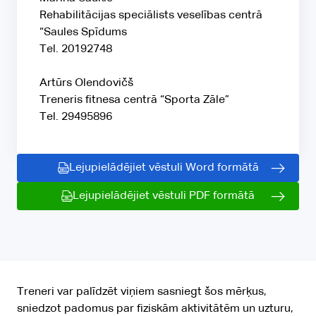
Rehabilitācijas speciālists veselības centrā
“Saules Spīdums
Tel. 20192748
Artūrs Olendovičš
Treneris fitnesa centrā “Sporta Zāle”
Tel. 29495896
Lejupielādējiet vēstuli Word formātā
Lejupielādējiet vēstuli PDF formātā
Treneri var palīdzēt viņiem sasniegt šos mērķus,
sniedzot padomus par fiziskām aktivitātēm un uzturu,