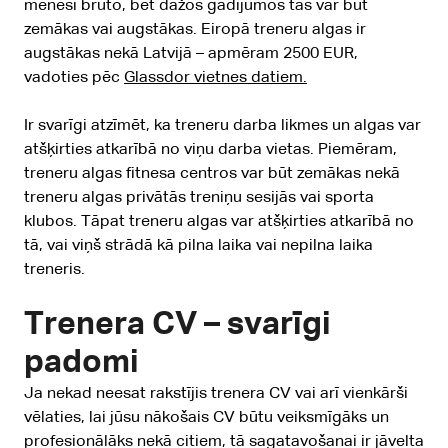
mēnesī bruto, bet dažos gadījumos tās var būt
zemākas vai augstākas. Eiropā treneru algas ir
augstākas nekā Latvijā – apmēram 2500 EUR,
vadoties pēc
Glassdor vietnes datiem.
Ir svarīgi atzīmēt, ka treneru darba likmes un algas var
atšķirties atkarībā no viņu darba vietas. Piemēram,
treneru algas fitnesa centros var būt zemākas nekā
treneru algas privātās treniņu sesijās vai sporta
klubos. Tāpat treneru algas var atšķirties atkarībā no
tā, vai viņš strādā kā pilna laika vai nepilna laika
treneris.
Trenera CV – svarīgi
padomi
Ja nekad neesat rakstījis trenera CV vai arī vienkārši
vēlaties, lai jūsu nākošais CV būtu veiksmīgāks un
profesionālāks nekā citiem, tā sagatavošanai ir jāvelta