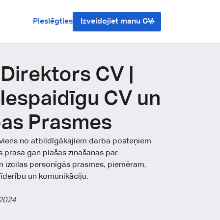
Pieslēgties
Izveidojiet manu CV
irektors CV |
 Iespaidīgu CV un
ības Prasmes
viens no atbildīgākajiem darba posteņiem
ts prasa gan plašas zināšanas par
n izcilas personīgās prasmes, piemēram,
īderību un komunikāciju.
2024