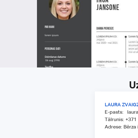
U
LAURA ZVAIG
E-pasts: lau
Tālrunis: +37
Adrese: Bērza i