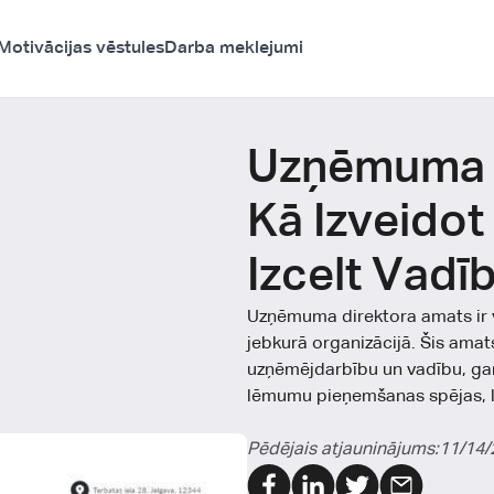
Motivācijas vēstules
Darba meklejumi
Uzņēmuma D
Kā Izveidot
Izcelt Vad
Uzņēmuma direktora amats ir 
jebkurā organizācijā. Šis ama
uzņēmējdarbību un vadību, ga
lēmumu pieņemšanas spējas, l
Pēdējais atjauninājums:
11/14/