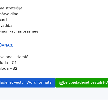
 stratēģija
pārvaldība
ursi
 vadība
komunikācijas prasmes
ŠANAS:
 valoda – dzimtā
loda – C1
aloda – B2
lādējiet vēstuli Word formātā
Lejupielādējiet vēstuli P