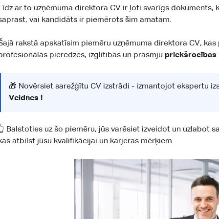
Līdz ar to uzņēmuma direktora CV ir ļoti svarīgs dokuments, 
saprast, vai kandidāts ir piemērots šim amatam.
Šajā rakstā apskatīsim piemēru uzņēmuma direktora CV, kas
profesionālās pieredzes, izglītības un prasmju
priekšrocības
🎁 Novērsiet sarežģītu CV izstrādi - izmantojot ekspertu i
Veidnes
!
👆 Balstoties uz šo piemēru, jūs varēsiet izveidot un uzlabot 
kas atbilst jūsu kvalifikācijai un karjeras mērķiem.