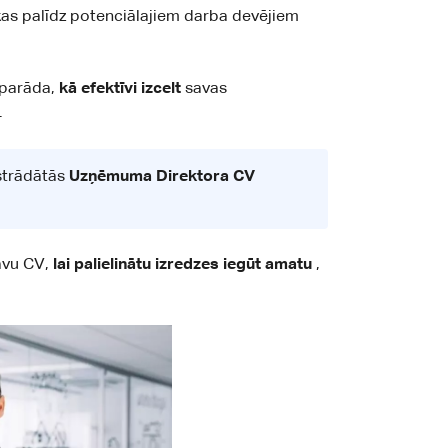
kas palīdz potenciālajiem darba devējiem
 parāda,
kā efektīvi izcelt
savas
.
zstrādātās
Uzņēmuma Direktora CV
savu CV,
lai palielinātu izredzes iegūt amatu
,