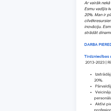
Ar vairāk nekā
Esmu vadījis 
20%. Man ir pl
cilvēkresursie
inovāciju. Esm
strādāt dinami
DARBA PIERE
Tirdzniecības
2013-2023 | Rī
Izstrādā
20%.
Pārvaldī
Veicināju
personāla
Aktīvi pi
profesio