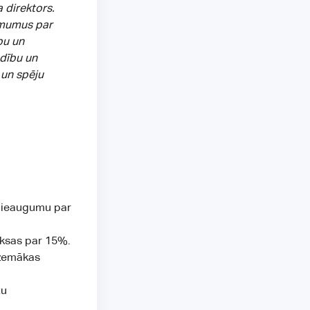
 direktors.
ēmumus par
bu un
adību un
 un spēju
 pieaugumu par
ksas par 15%.
 zemākas
tu