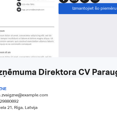
Izmantojiet šo piemēru
zņēmuma Direktora CV Parau
ZNE
ra.zvaigzne@example.com
1 29880892
ela 21, Rīga, Latvija