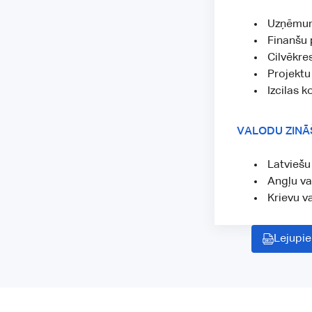
Uzņēmuma
Finanšu 
Cilvēkres
Projektu
Izcilas 
VALODU ZINĀ
Latviešu
Angļu va
Krievu v
Lejupie