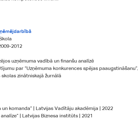
ņēmējdarbībā
Skola
 2009-2012
zējos uzņēmuma vadībā un finanšu analīzē
tījumu par “Uzņēmuma konkurences spējas paaugstināšanu”, 
 skolas zinātniskajā žurnālā
 un komanda” | Latvijas Vadītāju akadēmija | 2022
analīze” | Latvijas Biznesa institūts | 2021