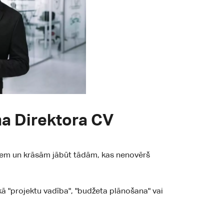
ma Direktora CV
tiem un krāsām jābūt tādām, kas nenovērš
kā "projektu vadība", "budžeta plānošana" vai