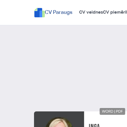
CV Paraugs
CV veidnes
CV piemēri