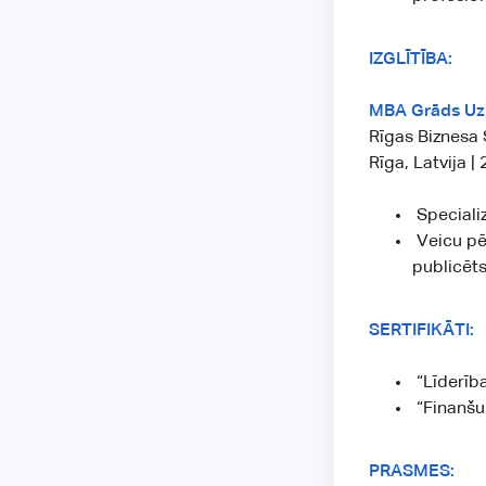
IZGLĪTĪBA:
MBA Grāds Uz
Rīgas Biznesa 
Rīga, Latvija |
Speciali
Veicu pē
publicēts
SERTIFIKĀTI:
“Līderība
“Finanšu 
PRASMES: