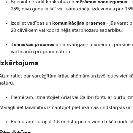
Spēciet norādīt konkrētus un
mērāmus sasniegumus
-
25% divu gadu laikā" vai "samazināju izdevumus par 15%
Izceliet vadības un
komunikācijas prasmes
- jūs varat 
20 cilvēkiem vai koordinējis starpnozaru sadarbību.
Tehniskās prasmes
arī ir svarīgas - piemēram, prasme 
vai finanšu programmatūru.
Izkārtojums
Aizmirstiet par sarežģītām krāsu shēmām un izvēlieties vienkār
saturu.
Piemēram: izmantojiet Arial vai Calibri fontu ar burtu iz
Atviegliniet lasāmību, izmantojot pietiekamas rindstarpas un
Piemēram: lietojiet 1,5 rindstarpu un vienu tukšu rindu 