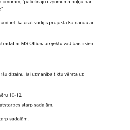
 piemēram, "palielināju uzņēmuma peļņu par
".
pieminēt, ka esat vadījis projekta komandu ar
strādāt ar MS Office, projektu vadības rīkiem
šu dizainu, lai uzmanība tiktu vērsta uz
mēru 10-12.
 atstarpes starp sadaļām.
starp sadaļām.