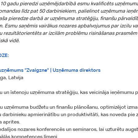
 10 gadu pieredzi uzņēmējdarbībā esmu kvalificēts uzņēmuma
komandas līdz pat 50 darbiniekiem, palielinot uzņēmuma ieņ
aša pieredze darbā ar uzņēmuma stratēģiju, finanšu pārvaldī
m. Esmu saņēmis vairākus nozares apbalvojumus par izcilu v
u rezultātorientēts ar izcilām problēmu risināšanas prasmēm
skā vidē.
DZE:
 uzņēmums "Zvaigzne" | Uzņēmuma direktors
ga, Latvija
ju un īstenoju uzņēmuma stratēģiju, kas veicināja ieņēmumu
ju uzņēmuma budžetu un finanšu plānošanu, optimizējot izma
 darbinieku apmierinātību un produktivitāti, kas noveda pie
 aprites.
edalījos nozares konferencēs un seminaros, lai uzturētu augs
nālās kompetences līmeni.