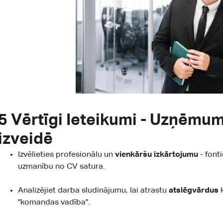
5 Vērtīgi Ieteikumi - Uzņēmu
izveidē
Izvēlieties profesionālu un
vienkāršu izkārtojumu
- fon
uzmanību no CV satura.
Analizējiet darba sludinājumu, lai atrastu
atslēgvārdus
"komandas vadība".