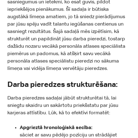
sasniegumus un ietekmi, ko esat guvis, pildot
iepriekšējos pienākumus. Šī sadaļa ir būtiska
augstākā līmeņa amatiem, jo ​​tā sniedz pierādījumus
par jūsu spēju vadīt talantu iegūšanas centienus un
sasniegt rezultātus. Šajā sadaļā mēs izpētīsim, kā
strukturēt un papildināt jūsu darba pieredzi, tostarp
dažādu nozaru vecākā personāla atlases speciālista
piemērus un padomus, kā atšķirt savu vecākā
personāla atlases speciālistu pieredzi no sākuma
līmeņa vai vidēja līmeņa vervētāju pieredzes.
Darba pieredzes strukturēšana:
Darba pieredzes sadaļai jābūt strukturētai tā, lai
sniegtu skaidru un sakārtotu priekšstatu par jūsu
karjeras attīstību. Lūk, kā to efektīvi formatēt:
Apgrieztā hronoloģiskā secība:
sāciet ar savu pēdējo pozīciju un strādājiet