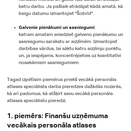
katru darbu. Ja pašlaik strādājat kādā amatā, kā
beigu datumu izmantojiet "Šobrīd".
Galvenie pienākumi un sasniegumi:
katram amatam sniedziet galveno pienākumu un
sasniegumu sarakstu ar aizzīmēm. Izmantojiet
darbības vārdus, lai sāktu katru aizzīmju punktu,
un, ja iespējams, koncentrējieties uz kvantitatīvi
nosakāmiem sasniegumiem.
Tagad izpētīsim piemērus priekš vecākā personāla
atlases speciālista darba pieredzes dažādās nozarēs,
kā arī padomus, kā atšķirt savu vecākā personāla
atlases speciālistu pieredzi.
1. piemērs: Finanšu uzņēmuma
vecākais personāla atlases