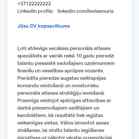
+37122222222
LinkedIn profils: linkedin.com/levissmuris
Jūsu CV kopsavilkums
Ļoti atdevīgs vecākais personāla atlases
speciālists ar vairāk nekā 10 gadu pieredzi
talantu piesaistē vadošajiem uzņēmumiem
finanšu un veselības aprūpes nozarēs.
Pierādīta pieredze augstas veiktspējas
komandu veidošanā un novatorisku
personāla atlases stratēģiju ieviešanā.
Prasmīgs veidojot spēcīgas attiecības ar
darbā pieņemošajiem vadītājiem un
kandidātiem, kā rezultātā tiek iegūtas
veiksmīgas vietas. Vēlos izmantot savas
zināšanas, lai virzītu talantu iegūšanas
iniciatīvas uz nākotni vērstai organizācijai.