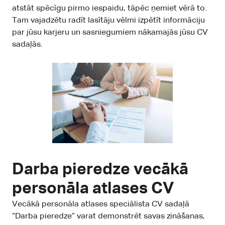
atstāt spēcīgu pirmo iespaidu, tāpēc ņemiet vērā to.
Tam vajadzētu radīt lasītāju vēlmi izpētīt informāciju
par jūsu karjeru un sasniegumiem nākamajās jūsu CV
sadaļās.
Darba pieredze vecākā
personāla atlases CV
Vecākā personāla atlases speciālista CV sadaļā
“Darba pieredze” varat demonstrēt savas zināšanas,