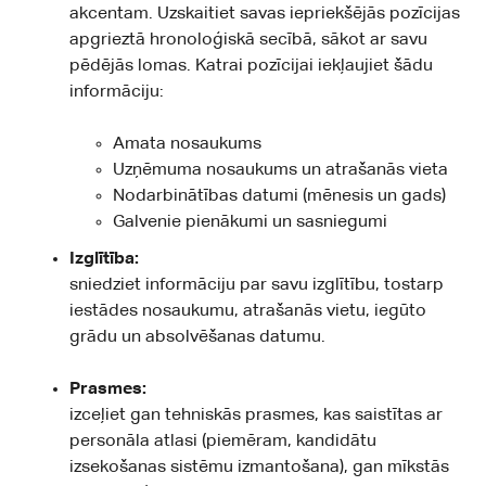
akcentam. Uzskaitiet savas iepriekšējās pozīcijas
apgrieztā hronoloģiskā secībā, sākot ar savu
pēdējās lomas. Katrai pozīcijai iekļaujiet šādu
informāciju:
Amata nosaukums
Uzņēmuma nosaukums un atrašanās vieta
Nodarbinātības datumi (mēnesis un gads)
Galvenie pienākumi un sasniegumi
Izglītība:
sniedziet informāciju par savu izglītību, tostarp
iestādes nosaukumu, atrašanās vietu, iegūto
grādu un absolvēšanas datumu.
Prasmes:
izceļiet gan tehniskās prasmes, kas saistītas ar
personāla atlasi (piemēram, kandidātu
izsekošanas sistēmu izmantošana), gan mīkstās