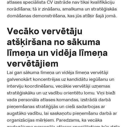
atlases speciālista CV izstrāde nav tikai kvalifikāciju
norādīšana; tā ir zināšanu, smalkuma un stratēģiskās
domāšanas demonstrēšana, kas jūs atšķir šajā jomā.
Vecāko vervētāju
atšķiršana no sākuma
līmeņa un vidēja līmeņa
vervētājiem
Lai gan sākuma līmeņa un vidēja līmeņa vervētāji
galvenokārt koncentrējas uz kandidātu iegūšanu un
interviju koordinēšanu, vecākie vervētāji uzņemas
stratēģiskāku un uz vadību orientētu lomu. Viņi bieži
vada personāla atlases komandas, izstrādā darbā
pieņemšanas stratēģijās un cieši sadarbojas ar
augstāko vadību, lai saskaņotu pieņemšanu darbā ar
organizācijas mērķiem. Paredzams, ka vecāka