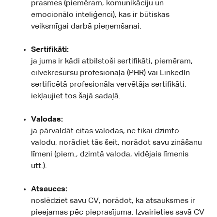
prasmes (piemēram, komunikāciju un
emocionālo inteliģenci), kas ir būtiskas
veiksmīgai darbā pieņemšanai.
Sertifikāti:
ja jums ir kādi atbilstoši sertifikāti, piemēram,
cilvēkresursu profesionāļa (PHR) vai LinkedIn
sertificētā profesionāla vervētāja sertifikāti,
iekļaujiet tos šajā sadaļā.
Valodas:
ja pārvaldāt citas valodas, ne tikai dzimto
valodu, norādiet tās šeit, norādot savu zināšanu
līmeni (piem., dzimtā valoda, vidējais līmenis
utt.).
Atsauces:
noslēdziet savu CV, norādot, ka atsauksmes ir
pieejamas pēc pieprasījuma. Izvairieties savā CV