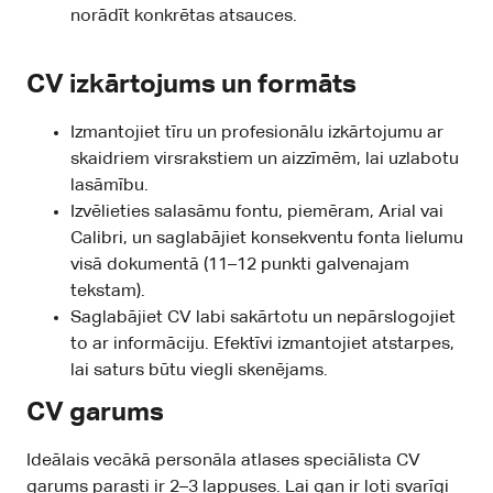
norādīt konkrētas atsauces.
CV izkārtojums un formāts
Izmantojiet tīru un profesionālu izkārtojumu ar
skaidriem virsrakstiem un aizzīmēm, lai uzlabotu
lasāmību.
Izvēlieties salasāmu fontu, piemēram, Arial vai
Calibri, un saglabājiet konsekventu fonta lielumu
visā dokumentā (11–12 punkti galvenajam
tekstam).
Saglabājiet CV labi sakārtotu un nepārslogojiet
to ar informāciju. Efektīvi izmantojiet atstarpes,
lai saturs būtu viegli skenējams.
CV garums
Ideālais vecākā personāla atlases speciālista CV
garums parasti ir 2–3 lappuses. Lai gan ir ļoti svarīgi