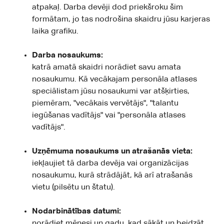
atpakaļ. Darba devēji dod priekšroku šim
formātam, jo tas nodrošina skaidru jūsu karjeras
laika grafiku.
Darba nosaukums:
katrā amatā skaidri norādiet savu amata
nosaukumu. Kā vecākajam personāla atlases
speciālistam jūsu nosaukumi var atšķirties,
piemēram, "vecākais vervētājs", "talantu
iegūšanas vadītājs" vai "personāla atlases
vadītājs".
Uzņēmuma nosaukums un atrašanās vieta:
iekļaujiet tā darba devēja vai organizācijas
nosaukumu, kurā strādājāt, kā arī atrašanās
vietu (pilsētu un štatu).
Nodarbinātības datumi:
norādiet mēnesi un gadu, kad sākāt un beidzāt