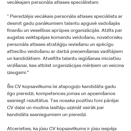
vecākajam personāla atlases speciālistam:
“ Pieredzējis vecākais personāla atlases speciālists ar
desmit gadu panākumiem talantu apguvē vadošajās
finanšu un veselības aprūpes organizācijās. Atzīts par
augstas veiktspējas komandu veidošanu, novatorisku
personāla atlases stratēģiju ieviešanu un spēcīgu
attiecību veidošanu ar darbā pieņemšanas vadītājiem
un kandidātiem. Atveltīts talantu iegūšanas iniciatīvu
virzīšanai, kas atbilst organizācijas mērķiem un veicina
izaugsmi."
Šis CV kopsavilkums īsi atspoguļo kandidāta gadu
ilgo pieredzi, kompetences jomas un apņemšanos
sasniegt rezultātus. Tas nosaka pozitīvu toni pārējai
CV daļai un mudina lasītāju uzzināt vairāk par
kandidāta sasniegumiem un pieredzi.
Atcerieties, ka jūsu CV kopsavilkums ir jūsu iespēja