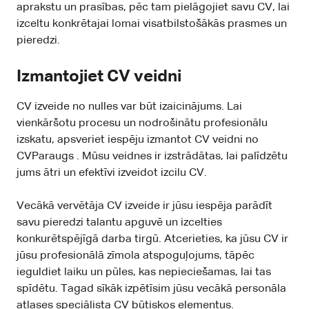
aprakstu un prasības, pēc tam pielāgojiet savu CV, lai
izceltu konkrētajai lomai visatbilstošākās prasmes un
pieredzi.
Izmantojiet CV veidni
CV izveide no nulles var būt izaicinājums. Lai
vienkāršotu procesu un nodrošinātu profesionālu
izskatu, apsveriet iespēju izmantot CV veidni no
CVParaugs
. Mūsu veidnes ir izstrādātas, lai palīdzētu
jums ātri un efektīvi izveidot izcilu CV.
Vecākā vervētāja CV izveide ir jūsu iespēja parādīt
savu pieredzi talantu apguvē un izcelties
konkurētspējīgā darba tirgū. Atcerieties, ka jūsu CV ir
jūsu profesionālā zīmola atspoguļojums, tāpēc
ieguldiet laiku un pūles, kas nepieciešamas, lai tas
spīdētu. Tagad sīkāk izpētīsim jūsu vecākā personāla
atlases speciālista CV būtiskos elementus.