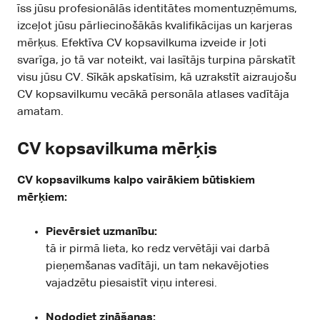
īss jūsu profesionālās identitātes momentuzņēmums,
izceļot jūsu pārliecinošākās kvalifikācijas un karjeras
mērķus. Efektīva CV kopsavilkuma izveide ir ļoti
svarīga, jo tā var noteikt, vai lasītājs turpina pārskatīt
visu jūsu CV. Sīkāk apskatīsim, kā uzrakstīt aizraujošu
CV kopsavilkumu vecākā personāla atlases vadītāja
amatam.
CV kopsavilkuma mērķis
CV kopsavilkums kalpo vairākiem būtiskiem
mērķiem:
Pievērsiet uzmanību:
tā ir pirmā lieta, ko redz vervētāji vai darbā
pieņemšanas vadītāji, un tam nekavējoties
vajadzētu piesaistīt viņu interesi.
Nododiet zināšanas: