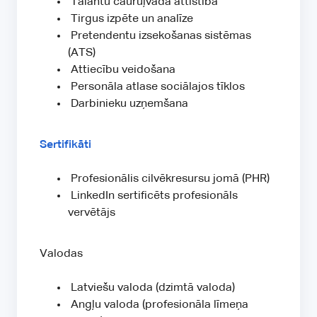
Talantu cauruļvada attīstība
Tirgus izpēte un analīze
Pretendentu izsekošanas sistēmas
(ATS)
Attiecību veidošana
Personāla atlase sociālajos tīklos
Darbinieku uzņemšana
Sertifikāti
Profesionālis cilvēkresursu jomā (PHR)
LinkedIn sertificēts profesionāls
vervētājs
Valodas
Latviešu valoda (dzimtā valoda)
Angļu valoda (profesionāla līmeņa