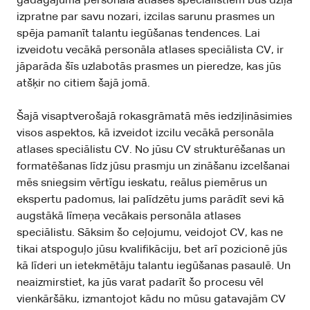
gadagājuma personāla atlases speciālistiem būs dziļa
izpratne par savu nozari, izcilas sarunu prasmes un
spēja pamanīt talantu iegūšanas tendences. Lai
izveidotu vecākā personāla atlases speciālista CV, ir
jāparāda šīs uzlabotās prasmes un pieredze, kas jūs
atšķir no citiem šajā jomā.
Šajā visaptverošajā rokasgrāmatā mēs iedziļināsimies
visos aspektos, kā izveidot izcilu vecākā personāla
atlases speciālistu CV. No jūsu CV strukturēšanas un
formatēšanas līdz jūsu prasmju un zināšanu izcelšanai
mēs sniegsim vērtīgu ieskatu, reālus piemērus un
ekspertu padomus, lai palīdzētu jums parādīt sevi kā
augstākā līmeņa vecākais personāla atlases
speciālistu. Sāksim šo ceļojumu, veidojot CV, kas ne
tikai atspoguļo jūsu kvalifikāciju, bet arī pozicionē jūs
kā līderi un ietekmētāju talantu iegūšanas pasaulē. Un
neaizmirstiet, ka jūs varat padarīt šo procesu vēl
vienkāršāku, izmantojot kādu no mūsu gatavajām CV