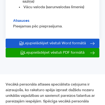
saziņa)
Vācu valoda (sarunvalodas līmenis)
Atsauces
Pieejamas pēc pieprasījuma.
Lejupielādējiet vēstuli Word formātā
Lejupielādējiet vēstuli PDF formātā
Vecākā personāla atlases speciālista ceļojums ir
aizraujošs, ko raksturo spēja izprast dažādu nozaru
unikālās vajadzības un savienot pareizos talantus ar
pareizajām iespējām. Spēcīga vecākā personāla