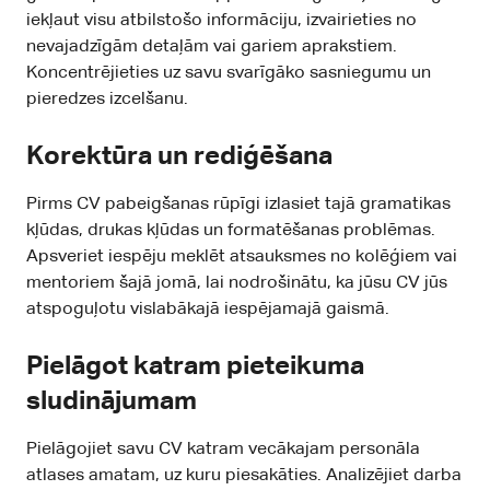
iekļaut visu atbilstošo informāciju, izvairieties no
nevajadzīgām detaļām vai gariem aprakstiem.
Koncentrējieties uz savu svarīgāko sasniegumu un
pieredzes izcelšanu.
Korektūra un rediģēšana
Pirms CV pabeigšanas rūpīgi izlasiet tajā gramatikas
kļūdas, drukas kļūdas un formatēšanas problēmas.
Apsveriet iespēju meklēt atsauksmes no kolēģiem vai
mentoriem šajā jomā, lai nodrošinātu, ka jūsu CV jūs
atspoguļotu vislabākajā iespējamajā gaismā.
Pielāgot katram pieteikuma
sludinājumam
Pielāgojiet savu CV katram vecākajam personāla
atlases amatam, uz kuru piesakāties. Analizējiet darba