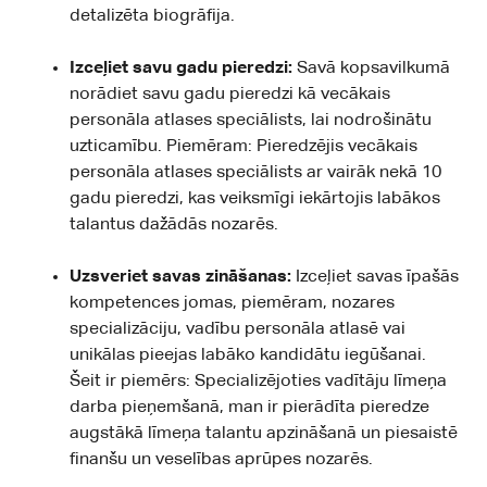
detalizēta biogrāfija.
Izceļiet savu gadu pieredzi:
Savā kopsavilkumā
norādiet savu gadu pieredzi kā vecākais
personāla atlases speciālists, lai nodrošinātu
uzticamību. Piemēram: Pieredzējis vecākais
personāla atlases speciālists ar vairāk nekā 10
gadu pieredzi, kas veiksmīgi iekārtojis labākos
talantus dažādās nozarēs.
Uzsveriet savas zināšanas:
Izceļiet savas īpašās
kompetences jomas, piemēram, nozares
specializāciju, vadību personāla atlasē vai
unikālas pieejas labāko kandidātu iegūšanai.
Šeit ir piemērs: Specializējoties vadītāju līmeņa
darba pieņemšanā, man ir pierādīta pieredze
augstākā līmeņa talantu apzināšanā un piesaistē
finanšu un veselības aprūpes nozarēs.