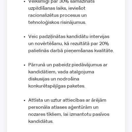
Veiksmīgi par 30% samazināts
uzpildīšanas laiks, ieviešot
racionalizētus procesus un
tehnoloģiskos risinājumus.
Veic padziļinātas kandidātu intervijas
un novērtēšanu, kā rezultātā par 20%
palielinās darbā pieņemšanas kvalitāte.
Pārrunā un pabeidz piedāvājumus ar
kandidātiem, vada atalgojuma
diskusijas un nodrošina
konkurētspējīgas paketes.
Attīsta un uztur attiecības ar ārējām
personāla atlases aģentūrām un
nozares tīkliem, lai izmantotu pasīvos
kandidātus.