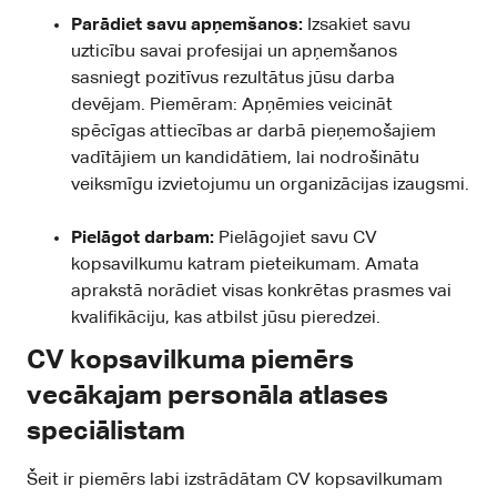
Parādiet savu apņemšanos:
Izsakiet savu
uzticību savai profesijai un apņemšanos
sasniegt pozitīvus rezultātus jūsu darba
devējam. Piemēram: Apņēmies veicināt
spēcīgas attiecības ar darbā pieņemošajiem
vadītājiem un kandidātiem, lai nodrošinātu
veiksmīgu izvietojumu un organizācijas izaugsmi.
Pielāgot darbam:
Pielāgojiet savu CV
kopsavilkumu katram pieteikumam. Amata
aprakstā norādiet visas konkrētas prasmes vai
kvalifikāciju, kas atbilst jūsu pieredzei.
CV kopsavilkuma piemērs
vecākajam personāla atlases
speciālistam
Šeit ir piemērs labi izstrādātam CV kopsavilkumam