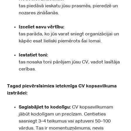
tas piedāvā ieskatu jūsu prasmēs, pieredzē un
nozares zināšanās.
Izceliet savu vērtību:
tas parāda, ko jūs varat sniegt organizācijai un
kāpēc esat lieliski piemērots šai lomai.
Iestatiet toni:
tas nosaka toni pārējam jūsu CV, vadot lasītāja
cerības.
Tagad pievērsīsimies ietekmīga CV kopsavilkuma
izstrādei:
Saglabājiet to kodolīgu:
CV kopsavilkumam
jābūt kodolīgam un precīzam. Centieties
sasniegt 3–4 teikumus vai aptuveni 50–100
vārdus. Tas ir momentuzņēmums, nevis