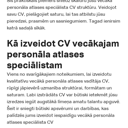
Šis praktiskais piemērs sniedz skaidru jūsu vecākā
personāla atlases speciālista CV struktūru. Veidojot
savu CV, pielāgojiet saturu, lai tas atbilstu jūsu
pieredzei, prasmēm un sasniegumiem. Tagad ienirsim
katrā sadaļā sīkāk.
Kā izveidot CV vecākajam
personāla atlases
speciālistam
Viens no svarīgākajiem noteikumiem, lai izveidotu
kvalitatīvu vecākā personāla atlases vadītāja CV,
rūpīgi jāpievērš uzmanība struktūrai, formātam un
saturam. Labi izstrādāts CV var būtiski ietekmēt jūsu
izredzes iegūt augstākā līmeņa amatu talantu apguvē.
Šeit ir sniegti būtiski apsvērumi un darbības, kas
palīdzēs jums izveidot iespaidīgu vecākā personāla
atlases speciālista CV