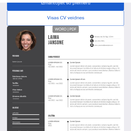
Izmantojiet šo piemēru
Visas CV veidnes