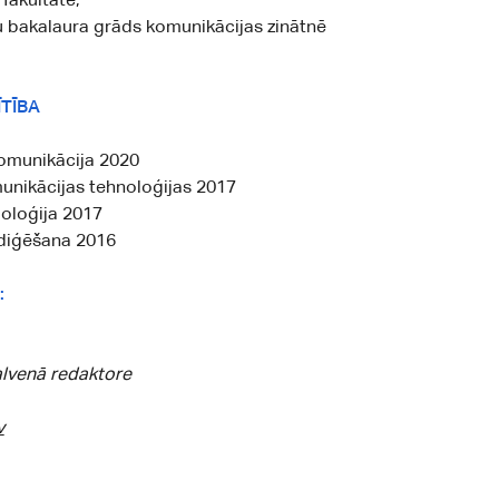
fakultāte,
u bakalaura grāds komunikācijas zinātnē
ĪTĪBA
omunikācija
2020
nikācijas tehnoloģijas
2017
oloģija
2017
ediģēšana
2016
:
alvenā redaktore
v