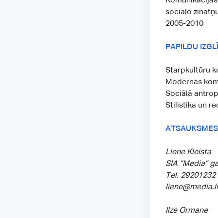
Komunikācijas 
sociālo zinātņ
2005-2010
PAPILDU IZGL
Starpkultūru k
Modernās komu
Sociālā antrop
Stilistika un r
ATSAUKSMES
Liene Kleista
SIA “Media” g
Tel. 29201232
liene@media.l
Ilze Ormane