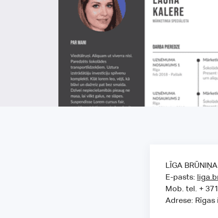
LĪGA BRŪNIŅA
E-pasts:
liga.
Mob. tel. + 37
Adrese: Rīgas i