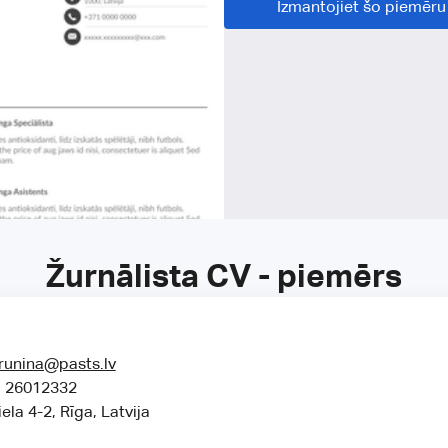
Izmantojiet šo piemēru
Žurnālista CV - piemērs
brunina@pasts.lv
1 26012332
ela 4-2, Rīga, Latvija