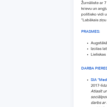
Žurnāliste ar 
krievu un angļ
politisko vidi
“Labākais ziņu
PRASMES:
Augstākā 
Izcilas l
Lieliskas
DARBA PIERE
SIA “Medi
2017-līdz
Atlasīt u
sociālpol
darbs ar 