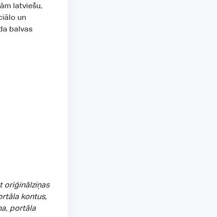
ām latviešu,
ciālo un
ada balvas
t oriģinālziņas
ortāla kontus,
na, portāla