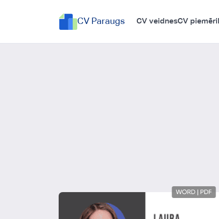
CV Paraugs
CV veidnes
CV piemēri