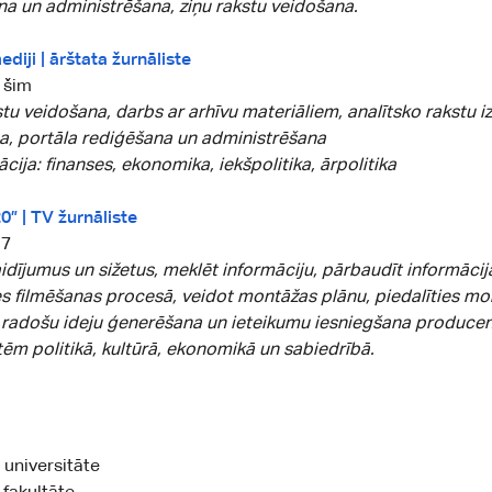
a un administrēšana, ziņu rakstu veidošana.
diji | ārštata žurnāliste
 šim
tu veidošana, darbs ar arhīvu materiāliem, analītsko rakstu 
na, portāla rediģēšana un administrēšana
ācija: finanses, ekonomika, iekšpolitika, ārpolitika
0” | TV žurnāliste
17
idījumus un sižetus, meklēt informāciju, pārbaudīt informācij
es filmēšanas procesā, veidot montāžas plānu, piedalīties m
 radošu ideju ģenerēšana un ieteikumu iesniegšana produce
tēm politikā, kultūrā, ekonomikā un sabiedrībā.
 universitāte