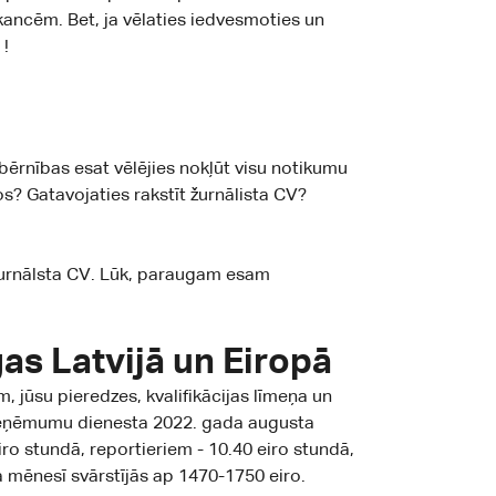
ancēm. Bet, ja vēlaties iedvesmoties un
u
!
o bērnības esat vēlējies nokļūt visu notikumu
s? Gatavojaties rakstīt žurnālista CV?
 žurnālsta CV. Lūk, paraugam esam
as Latvijā un Eiropā
 jūsu pieredzes, kvalifikācijas līmeņa un
s ieņēmumu dienesta 2022. gada augusta
eiro stundā, reportieriem - 10.40 eiro stundā,
 mēnesī svārstījās ap 1470-1750 eiro.