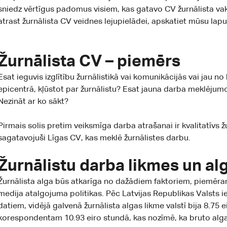
sniedz vērtīgus padomus visiem, kas gatavo CV žurnālista vak
atrast žurnālista CV veidnes lejupielādei, apskatiet
mūsu lap
Žurnālista CV – piemērs
Esat ieguvis izglītību žurnālistikā vai komunikācijās vai jau n
epicentrā, kļūstot par žurnālistu? Esat jauna darba meklējumo
Nezināt ar ko sākt?
Pirmais solis pretim veiksmīga darba atrašanai ir kvalitatīvs
sagatavojuši Līgas CV, kas meklē žurnālistes darbu.
Žurnālistu darba likmes un alg
Žurnālista alga būs atkarīga no dažādiem faktoriem, piemēram,
medija atalgojuma politikas. Pēc Latvijas Republikas Valst
datiem, vidējā galvenā žurnālista algas likme valstī bija 8.75 
korespondentam 10.93 eiro stundā, kas nozīmē, ka bruto alga