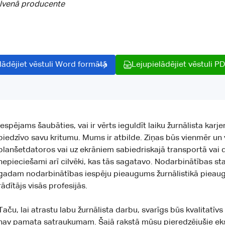
alvenā producente
lādējiet vēstuli Word formātā
Lejupielādējiet vēstuli P
Iespējams šaubāties, vai ir vērts ieguldīt laiku žurnālista karj
piedzīvo savu kritumu. Mums ir atbilde. Ziņas būs vienmēr un vi
planšetdatoros vai uz ekrāniem sabiedriskajā transportā vai d
nepieciešami arī cilvēki, kas tās sagatavo. Nodarbinātības stat
gadam nodarbinātības iespēju pieaugums žurnālistikā pieau
rādītājs visās profesijās.
Taču, lai atrastu labu žurnālista darbu, svarīgs būs kvalitatīvs
nav pamata satraukumam. Šajā rakstā mūsu pieredzējušie ekspe