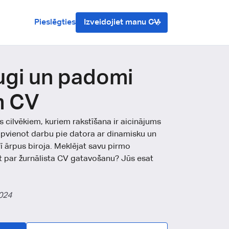
Pieslēgties
Izveidojiet manu CV
ugi un padomi
m CV
 cilvēkiem, kuriem rakstīšana ir aicinājums
 apvienot darbu pie datora ar dinamisku un
rī ārpus biroja. Meklējat savu pirmo
 par žurnālista CV gatavošanu? Jūs esat
024