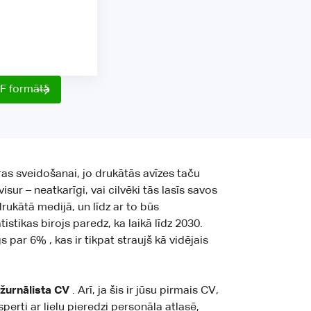
DF formātā
eras sveidošanai, jo drukātās avīzes taču
sur – neatkarīgi, vai cilvēki tās lasīs savos
rukātā medijā, un līdz ar to būs
istikas birojs paredz, ka laikā līdz 2030.
gs par
6%
, kas ir tikpat straujš kā vidējais
žurnālista CV
. Arī, ja šis ir jūsu pirmais CV,
rti ar lielu pieredzi personāla atlasē,