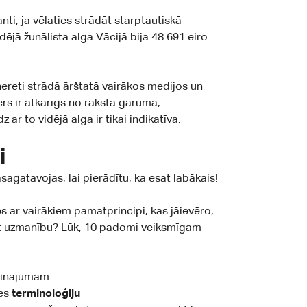
nti, ja vēlaties strādāt starptautiskā
jā žunālista alga Vācijā bija 48 691 eiro
 nereti strādā ārštatā vairākos medijos un
rs ir atkarīgs no raksta garuma,
ar to vidējā alga ir tikai indikatīva.
i
sagatavojas, lai pierādītu, ka esat labākais!
s ar vairākiem pamatprincipi, kas jāievēro,
ērst uzmanību? Lūk, 10 padomi veiksmīgam
udinājumam
res
terminoloģiju