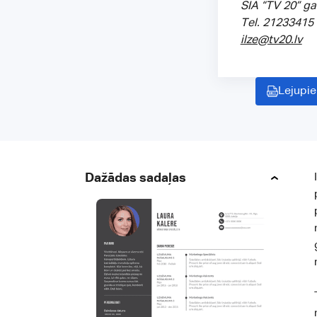
SIA “TV 20” g
Tel. 21233415
ilze@tv20.lv
Lejupie
Dažādas sadaļas