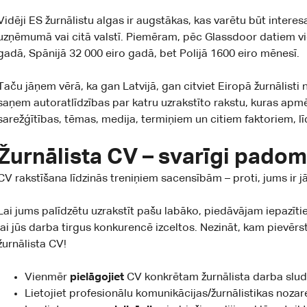
Vidēji ES žurnālistu algas ir augstākas, kas varētu būt interesa
uzņēmumā vai citā valstī. Piemēram, pēc Glassdoor datiem vidē
gadā, Spānijā 32 000 eiro gadā, bet Polijā 1600 eiro mēnesī.
Taču jāņem vērā, ka gan Latvijā, gan citviet Eiropā žurnālisti
saņem autoratlīdzības par katru uzrakstīto rakstu, kuras apmē
sarežģītības, tēmas, medija, termiņiem un citiem faktoriem, līdz 
Žurnālista CV – svarīgi padom
CV rakstīšana līdzinās treniņiem sacensībām – proti, jums ir jā
Lai jums palīdzētu uzrakstīt pašu labāko, piedāvājam iepazītie
lai jūs darba tirgus konkurencē izceltos. Nezināt, kam piev
žurnālista CV!
Vienmēr
pielāgojiet
CV konkrētam žurnālista darba sl
Lietojiet profesionālu komunikācijas/žurnālistikas noza