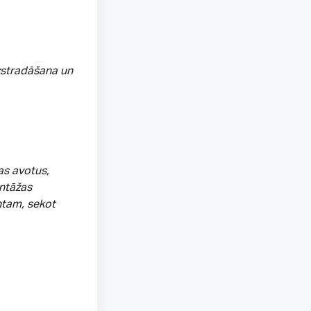
izstradāšana un
as avotus,
ontāžas
ntam, sekot