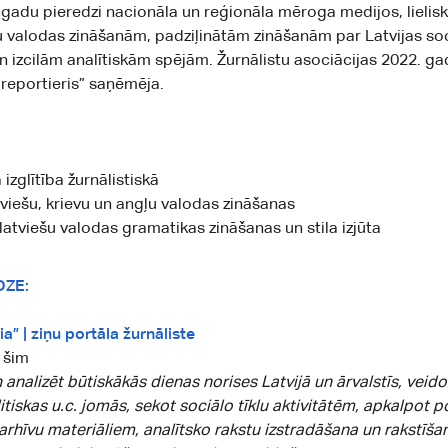
7 gadu pieredzi nacionāla un reģionāla mēroga medijos, lielisk
u valodas zināšanām, padziļinātām zināšanām par Latvijas so
 un izcilām analītiskām spējām. Žurnālistu asociācijas 2022. g
 reportieris” saņēmēja.
izglītība žurnālistiskā
atviešu, krievu un angļu valodas zināšanas
 latviešu valodas gramatikas zināšanas un stila izjūta
DZE:
a” | ziņu portāla žurnāliste
 šim
n analizēt būtiskākās dienas norises Latvijā un ārvalstīs, veido
itiskas u.c. jomās, sekot sociālo tīklu aktivitātēm, apkalpot p
arhīvu materiāliem, analītsko rakstu izstradāšana un rakstīša