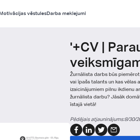
Motivācijas vēstules
Darba meklejumi
'+CV | Para
veiksmīga
Žurnālista darbs būs piemērots
vai īpašs talants un kas vēlas
izaicinājumiem pilnu ikdienu a
žurnālista darbu? Jāsāk domāt
īstajā vietā!
Pēdējais atjauninājums:
8/30/2