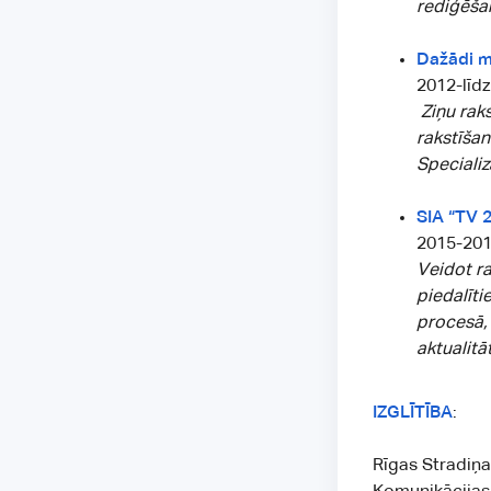
rediģēšan
Dažādi me
2012-līdz
Ziņu raks
rakstīša
Specializ
SIA “TV 2
2015-20
Veidot ra
piedalīti
procesā,
aktualitā
IZGLĪTĪBA
:
Rīgas Stradiņa