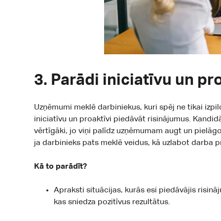
3. Parādi iniciatīvu un 
Uzņēmumi meklē darbiniekus, kuri spēj ne tikai izpi
iniciatīvu un proaktīvi piedāvāt risinājumus. Kandidāti
vērtīgāki, jo viņi palīdz uzņēmumam augt un pielāgo
ja darbinieks pats meklē veidus, kā uzlabot darba p
Kā to parādīt?
Apraksti situācijas, kurās esi piedāvājis risin
kas sniedza pozitīvus rezultātus.