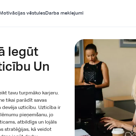
Motivācijas vēstules
Darba meklejumi
ā Iegūt
icību Un
teikt tavu turpmāko karjeru.
ne tikai parādīt savas
 devēja uzticību. Uzticība ir
ē lēmumu pieņemšanu, jo
ticams, atbildīgs un lojāls
as stratēģijas, kā veidot