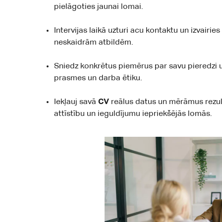
pielāgoties jaunai lomai.
Intervijas laikā uzturi acu kontaktu un izvairi
neskaidrām atbildēm.
Sniedz konkrētus piemērus par savu pieredzi 
prasmes un darba ētiku.
Iekļauj savā
CV
reālus datus un mērāmus rezul
attīstību un ieguldījumu iepriekšējās lomās.