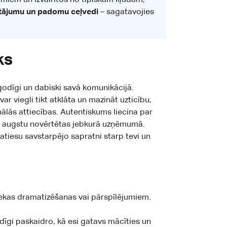
jumiem un izvairītos no tipiskām kļūdām,
utājumu un padomu ceļvedi
– sagatavojies
ks
 godīgi un dabiski savā komunikācijā.
r viegli tikt atklāta un mazināt uzticību,
nālās attiecības. Autentiskums liecina par
ek augstu novērtētas jebkurā uzņēmumā.
patiesu savstarpējo sapratni starp tevi un
 liekas dramatizēšanas vai pārspīlējumiem.
īgi paskaidro, kā esi gatavs mācīties un