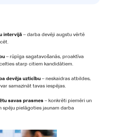
 intervijā
– darba devēji augstu vērtē
cēt.
rbu
– rūpīga sagatavošanās, proaktīva
elties starp citiem kandidātiem.
ba devēja uzticību
– neskaidras atbildes,
 var samazināt tavas iespējas.
trētu savas prasmes
– konkrēti piemēri un
un spēju pielāgoties jaunam darba