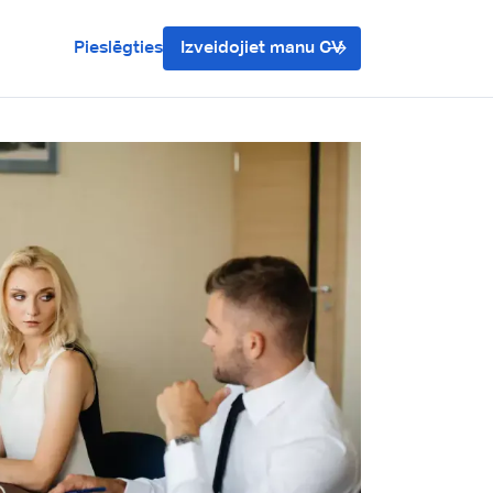
Pieslēgties
Izveidojiet manu CV