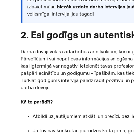
Lai pārliecinoši atbildētu uz darba devēju jautā
izlasiet mūsu
biežāk uzdoto darba intervijas ja
veiksmīgai intervijai jau tagad!
2. Esi godīgs un autentis
Darba devēji vēlas sadarboties ar cilvēkiem, kuri ir
Pārspīlējumi vai nepatiesas informācijas sniegšana va
kas ilgtermiņā var negatīvi ietekmēt tavas profesio
pašpārliecinātību un godīgumu – īpašībām, kas ti
Turklāt godīgums intervijā palīdz radīt pozitīvu un 
darba devēju.
Kā to parādīt?
Atbildi uz jautājumiem atklāti un precīzi, bez
Ja tev nav konkrētas pieredzes kādā jomā, god