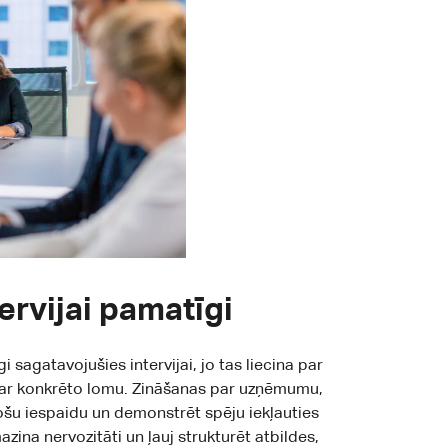
ervijai pamatīgi
i sagatavojušies intervijai, jo tas liecina par
 par konkrēto lomu. Zināšanas par uzņēmumu,
nošu iespaidu un demonstrēt spēju iekļauties
ina nervozitāti un ļauj strukturēt atbildes,