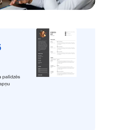
5
a palīdzēs
sapņu