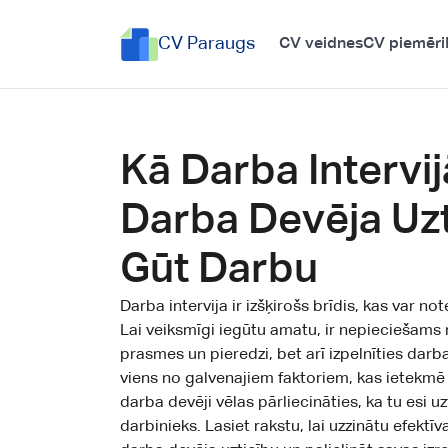
CV Paraugs
CV veidnes
CV piemēri
Kā Darba Intervij
Darba Devēja Uzt
Gūt Darbu
Darba intervija ir izšķirošs brīdis, kas var no
Lai veiksmīgi iegūtu amatu, ir nepieciešams 
prasmes un pieredzi, bet arī izpelnīties darba
viens no galvenajiem faktoriem, kas ietekm
darba devēji vēlas pārliecināties, ka tu esi uz
darbinieks. Lasiet rakstu, lai uzzinātu efektīv