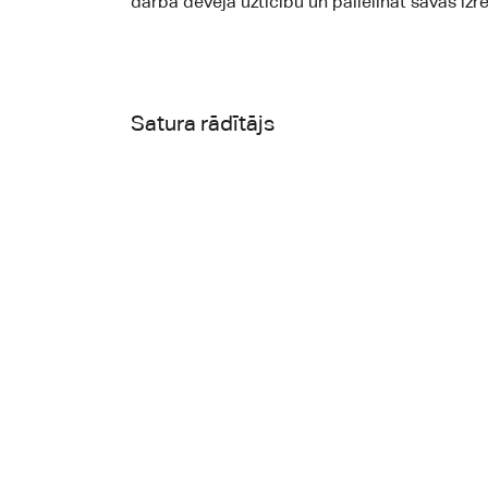
darba devēja uzticību un palielināt savas izr
Satura rādītājs