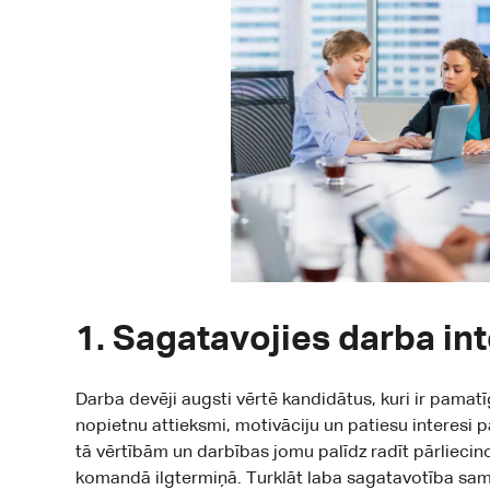
1. Sagatavojies darba int
Darba devēji augsti vērtē kandidātus, kuri ir pamatīg
nopietnu attieksmi, motivāciju un patiesu interesi
tā vērtībām un darbības jomu palīdz radīt pārlieci
komandā ilgtermiņā. Turklāt laba sagatavotība samaz