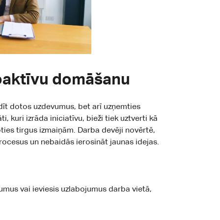
proaktīvu domāšanu
ldīt dotos uzdevumus, bet arī uzņemties
, kuri izrāda iniciatīvu, bieži tiek uztverti kā
ties tirgus izmaiņām. Darba devēji novērtē,
rocesus un nebaidās ierosināt jaunas idejas.
ājumus vai ieviesis uzlabojumus darba vietā,