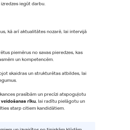
a izredzes iegūt darbu.
 kā arī aktualitātes nozarē, lai intervijā
rētus piemērus no savas pieredzes, kas
 prasmēm un kompetencēm.
jot skaidras un strukturētas atbildes, lai
iegumus.
vakances prasībām un precīzi atspoguļotu
 veidošanas rīku
, lai radītu pielāgotu un
lties starp citiem kandidātiem.