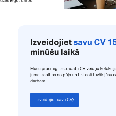
edzes iegūt darbu.
Izveidojiet
savu CV 1
minūšu laikā
Mūsu prasmīgi izstrādātu CV veidņu kolekcij
jums izcelties no pūļa un tikt soli tuvāk jūsu 
darbam.
Izveidojiet savu CV