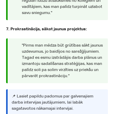
regulāri lūdzu atsauksmes no kolēģiem un
vadītājiem, kas man palīdz turpināt uzlabot
savu sniegumu."
7. Prokrastinācija, sākot jaunus projektus:
"Pirms man mēdza būt grūtības sākt jaunus
uzdevumus, jo baidījos no sarežģījumiem.
Tagad es esmu izstrādājis darba plānus un
izmantoju sadalīšanas stratēģijas, kas man
palīdz soli pa solim virzīties uz priekšu un
pārvarēt prokrastināciju."
📌 Lasiet papildu padomus par
galvenajiem
darba intervijas jautājumiem
, lai labāk
sagatavotos nākamajai intervijai.