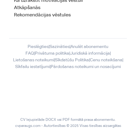
Kā uzrakstīt motivācijas vēstuli
Atkāpšanās
Rekomendācijas vēstules
Pieslēgties
|
Sazināties
|
Anulēt abonementu
FAQ
|
Privātuma politika
|
Juridiskā informācija
|
Lietošanas noteikumi
|
Sīkdatūšu Politika
|
Cenu noteikšana
|
Sīkfailu iestatījumi
|
Pārdošanas noteikumi un nosacījumi
CV lejupielāde DOCX vai PDF formātā prasa abonementu.
cvparaugs.com - Autortiesības © 2025 Visas tiesības aizsargātas