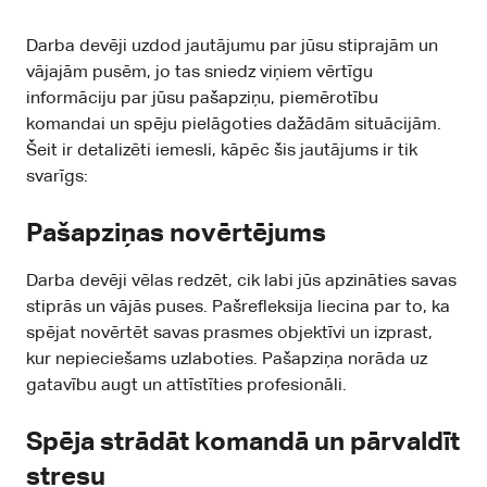
Darba devēji uzdod jautājumu par jūsu stiprajām un
vājajām pusēm, jo tas sniedz viņiem vērtīgu
informāciju par jūsu pašapziņu, piemērotību
komandai un spēju pielāgoties dažādām situācijām.
Šeit ir detalizēti iemesli, kāpēc šis jautājums ir tik
svarīgs:
Pašapziņas novērtējums
Darba devēji vēlas redzēt, cik labi jūs apzināties savas
stiprās un vājās puses. Pašrefleksija liecina par to, ka
spējat novērtēt savas prasmes objektīvi un izprast,
kur nepieciešams uzlaboties. Pašapziņa norāda uz
gatavību augt un attīstīties profesionāli.
Spēja strādāt komandā un pārvaldīt
stresu