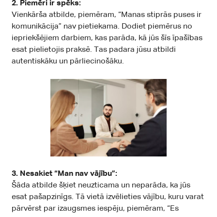
2. Piemēri ir spēks:
Vienkārša atbilde, piemēram, “Manas stiprās puses ir
komunikācija” nav pietiekama. Dodiet piemērus no
iepriekšējiem darbiem, kas parāda, kā jūs šīs īpašības
esat pielietojis praksē. Tas padara jūsu atbildi
autentiskāku un pārliecinošāku.
3. Nesakiet “Man nav vājību”:
Šāda atbilde šķiet neuzticama un neparāda, ka jūs
esat pašapzinīgs. Tā vietā izvēlieties vājību, kuru varat
pārvērst par izaugsmes iespēju, piemēram, “Es