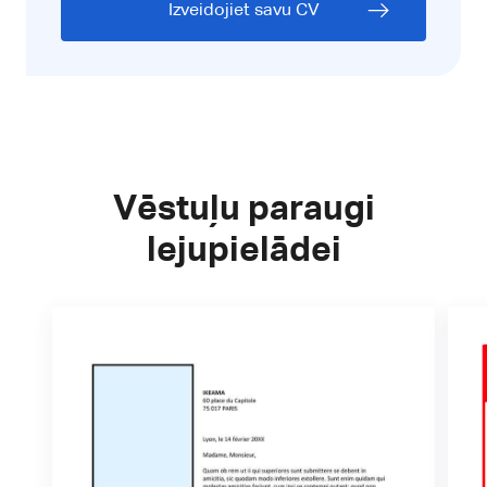
Izveidojiet savu CV
Vēstuļu paraugi
lejupielādei