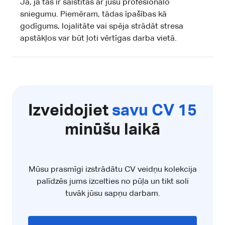
Jā, ja tās ir saistītas ar jūsu profesionālo
sniegumu. Piemēram, tādas īpašības kā
godīgums, lojalitāte vai spēja strādāt stresa
apstākļos var būt ļoti vērtīgas darba vietā.
Izveidojiet
savu CV 15
minūšu laikā
Mūsu prasmīgi izstrādātu CV veidņu kolekcija
palīdzēs jums izcelties no pūļa un tikt soli
tuvāk jūsu sapņu darbam.