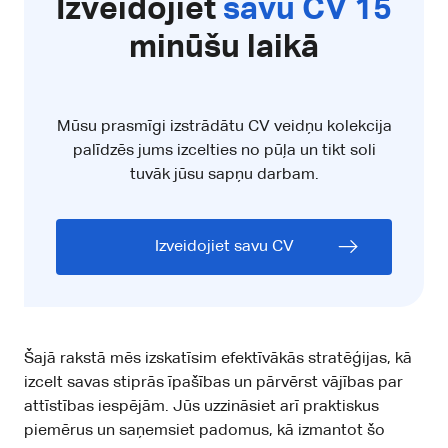
Izveidojiet
savu CV 15
minūšu laikā
Mūsu prasmīgi izstrādātu CV veidņu kolekcija
palīdzēs jums izcelties no pūļa un tikt soli
tuvāk jūsu sapņu darbam.
Izveidojiet savu CV
Šajā rakstā mēs izskatīsim efektīvākās stratēģijas, kā
izcelt savas stiprās īpašības un pārvērst vājības par
attīstības iespējām. Jūs uzzināsiet arī praktiskus
piemērus un saņemsiet padomus, kā izmantot šo