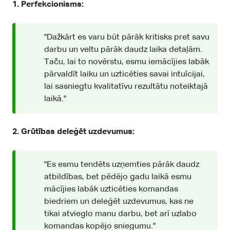
1. Perfekcionisms:
"Dažkārt es varu būt pārāk kritisks pret savu
darbu un veltu pārāk daudz laika detaļām.
Taču, lai to novērstu, esmu iemācījies labāk
pārvaldīt laiku un uzticēties savai intuīcijai,
lai sasniegtu kvalitatīvu rezultātu noteiktajā
laikā."
2. Grūtības deleģēt uzdevumus:
"Es esmu tendēts uzņemties pārāk daudz
atbildības, bet pēdējo gadu laikā esmu
mācījies labāk uzticēties komandas
biedriem un deleģēt uzdevumus, kas ne
tikai atvieglo manu darbu, bet arī uzlabo
komandas kopējo sniegumu."