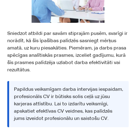
Sniedzot atbildi par savām stiprajām pusēm, svarīgi ir
norādīt, kā šīs īpašības palīdzēs sasniegt mērķus
amatā, uz kuru piesakāties. Piemēram, ja darbs prasa
spēcīgas analītiskās prasmes, izceliet gadījumu, kurā
šīs prasmes palīdzēja uzlabot darba efektivitāti vai
rezultātus.
Papildus veiksmīgam darba intervijas iespaidam,
profesionāls CV ir būtisks solis ceļā uz jūsu
karjeras attīstību. Lai to izdarītu veiksmīgi,
apskatiet efektīvas
CV veidnes
, kas palīdzēs
jums izveidot profesionālu un saistošu CV.