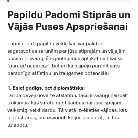
Papildu Padomi Stiprās un
Vājās Puses Apspriešanai
Tāpat ir daži papildu veidi, kas var palīdzēt
sagatavoties sarunām par jūsu stiprajām un vājajām
pusēm. Ir svarīgi šos jautājumus aplūkot ne tikai kā
“pareizi/ nepareizi”, bet arī kā iespēju parādīt savu
personīgo attīstību un izaugsmes potenciālu.
1. Esiet godīgs, bet diplomātisks:
Darba devēji novērtē atklātību, taču ir svarīgi neizcelt
trūkumus, kas varētu radīt šaubas par jūsu spējām
veiksmīgi veikt darbu. Tā vietā izvēlieties vājības, kas
ir attīstāmas, un uzsveriet, ko jūs jau darāt, lai tās
uzlabotu.