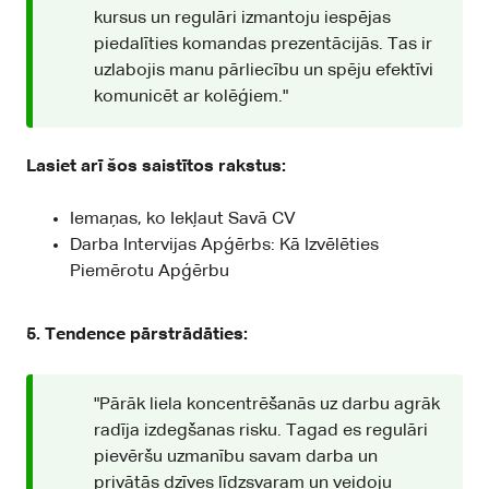
kursus un regulāri izmantoju iespējas
piedalīties komandas prezentācijās. Tas ir
uzlabojis manu pārliecību un spēju efektīvi
komunicēt ar kolēģiem."
Lasiet arī šos saistītos rakstus:
Iemaņas, ko Iekļaut Savā CV
Darba Intervijas Apģērbs: Kā Izvēlēties
Piemērotu Apģērbu
5. Tendence pārstrādāties:
"Pārāk liela koncentrēšanās uz darbu agrāk
radīja izdegšanas risku. Tagad es regulāri
pievēršu uzmanību savam darba un
privātās dzīves līdzsvaram un veidoju