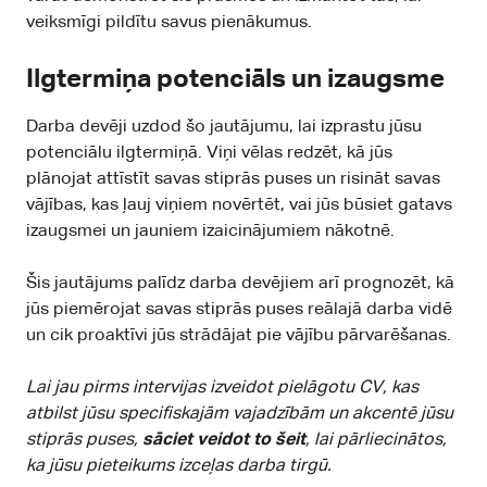
veiksmīgi pildītu savus pienākumus.
Ilgtermiņa potenciāls un izaugsme
Darba devēji uzdod šo jautājumu, lai izprastu jūsu
potenciālu ilgtermiņā. Viņi vēlas redzēt, kā jūs
plānojat attīstīt savas stiprās puses un risināt savas
vājības, kas ļauj viņiem novērtēt, vai jūs būsiet gatavs
izaugsmei un jauniem izaicinājumiem nākotnē.
Šis jautājums palīdz darba devējiem arī prognozēt, kā
jūs piemērojat savas stiprās puses reālajā darba vidē
un cik proaktīvi jūs strādājat pie vājību pārvarēšanas.
Lai jau pirms intervijas izveidot pielāgotu CV, kas
atbilst jūsu specifiskajām vajadzībām un akcentē jūsu
stiprās puses,
sāciet veidot to
šeit
, lai pārliecinātos,
ka jūsu pieteikums izceļas darba tirgū.