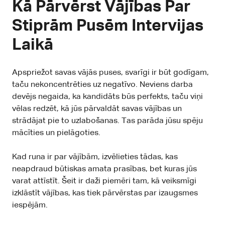
Kā Pārvērst Vājības Par
Stiprām Pusēm Intervijas
Laikā
Apspriežot savas vājās puses, svarīgi ir būt godīgam,
taču nekoncentrēties uz negatīvo. Neviens darba
devējs negaida, ka kandidāts būs perfekts, taču viņi
vēlas redzēt, kā jūs pārvaldāt savas vājības un
strādājat pie to uzlabošanas. Tas parāda jūsu spēju
mācīties un pielāgoties.
Kad runa ir par vājībām, izvēlieties tādas, kas
neapdraud būtiskas amata prasības, bet kuras jūs
varat attīstīt. Šeit ir daži piemēri tam, kā veiksmīgi
izklāstīt vājības, kas tiek pārvērstas par izaugsmes
iespējām.