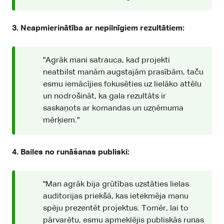
3. Neapmierinātība ar nepilnīgiem rezultātiem:
"Agrāk mani satrauca, kad projekti
neatbilst manām augstajām prasībām, taču
esmu iemācījies fokusēties uz lielāko attēlu
un nodrošināt, ka gala rezultāts ir
saskaņots ar komandas un uzņēmuma
mērķiem."
4. Bailes no runāšanas publiski:
"Man agrāk bija grūtības uzstāties lielas
auditorijas priekšā, kas ietekmēja manu
spēju prezentēt projektus. Tomēr, lai to
pārvarētu, esmu apmeklējis publiskās runas