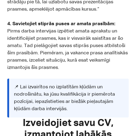
strādāju pie tā, lai uzlabotu savas prezentācijas
prasmes, apmeklējot apmācības kursus.”
4. Savietojiet stiprās puses ar amata prasībām:
Pirms darba intervijas izpētiet amata aprakstu un
identificējiet prasmes, kas ir visvairāk saistītas ar šo
amatu. Tad pielāgojiet savas stiprās puses atbilstoši
šīm prasībām. Piemēram, ja vakance prasa analītiskās
prasmes, izceliet situāciju, kurā esat veiksmīgi
izmantojis šīs prasmes.
📌 Lai izvairītos no izplatītām kļūdām un
nodrošinātu, ka jūsu kvalifikācija ir piemērota
pozīcijai, iepazīstieties ar
biežāk pieļautajām
kļūdām darba intervijās
.
Izveidojiet savu CV,
izmantojot labākās