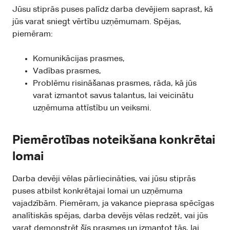
Jūsu stiprās puses palīdz darba devējiem saprast, kā
jūs varat sniegt vērtību uzņēmumam. Spējas,
piemēram:
Komunikācijas prasmes,
Vadības prasmes,
Problēmu risināšanas prasmes, rāda, kā jūs
varat izmantot savus talantus, lai veicinātu
uzņēmuma attīstību un veiksmi.
Piemērotības noteikšana konkrētai
lomai
Darba devēji vēlas pārliecināties, vai jūsu stiprās
puses atbilst konkrētajai lomai un uzņēmuma
vajadzībām. Piemēram, ja vakance pieprasa spēcīgas
analītiskās spējas, darba devējs vēlas redzēt, vai jūs
varat demonstrēt šīs prasmes un izmantot tās, lai