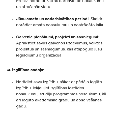
Precīzi norādiet katras darbavietas nosaukumu
un atrašanās vietu.
Jūsu amats un nodarbinātības periodi
: Skaidri
norādiet amata nosaukumu un nostrādāto laiku.
Galvenie pienākumi, projekti un sasniegumi
:
Aprakstiet savus galvenos uzdevumus, veiktos
projektus un sasniegumus, kas atspoguļo jūsu
ieguldījumu organizācijā.
✒️
Izglītības sadaļa
:
Norādiet savu izglītību, sākot ar pēdējo iegūto
izglītību. Iekļaujiet izglītības iestādes
nosaukumu, studiju programmas nosaukumu, kā
arī iegūto akadēmisko grādu un absolvēšanas
gadu.