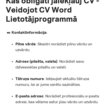
Kas obligāti jāiekļauj CV -
Veidojot CV Word
Lietotājprogrammā
✒️
Kontaktinformācija
:
Pilns vārds
: Skaidri norādiet pilnu vārdu un
uzvārdu.
Adrese (pilsēta, valsts)
: Norādiet savu
dzīvesvietas pilsētu un valsti.
Tālruņa numurs
: Iekļaujiet aktuālu tālruņa
numuru, lai ar jums varētu sazināties.
E-pasta adrese
: Norādiet profesionālu e-pasta
adresi, kas vēlams satur jūsu vārdu un uzvārdu.