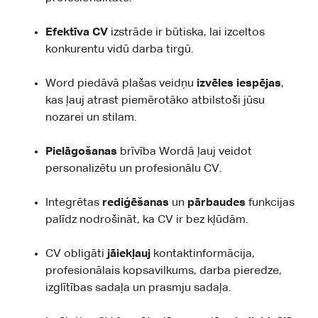
Efektīva CV
izstrāde ir būtiska, lai izceltos
konkurentu vidū darba tirgū.
Word piedāvā plašas veidņu
izvēles iespējas
,
kas ļauj atrast piemērotāko atbilstoši jūsu
nozarei un stilam.
Pielāgošanas
brīvība Wordā ļauj veidot
personalizētu un profesionālu CV.
Integrētas
rediģēšanas
un
pārbaudes
funkcijas
palīdz nodrošināt, ka CV ir bez kļūdām.
CV obligāti
jāiekļauj
kontaktinformācija,
profesionālais kopsavilkums, darba pieredze,
izglītības sadaļa un prasmju sadaļa.