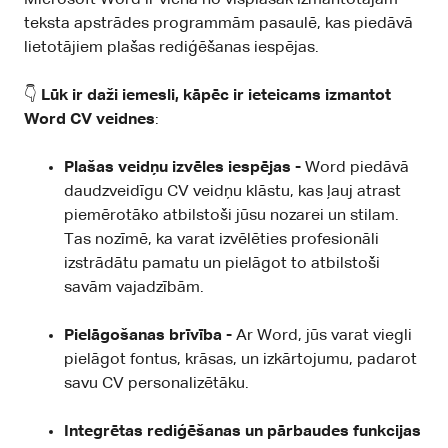
teksta apstrādes programmām pasaulē, kas piedāvā
lietotājiem plašas rediģēšanas iespējas.
👇
Lūk ir daži iemesli, kāpēc ir ieteicams izmantot
Word CV veidnes
:
Plašas veidņu izvēles iespējas -
Word piedāvā
daudzveidīgu CV veidņu klāstu, kas ļauj atrast
piemērotāko atbilstoši jūsu nozarei un stilam.
Tas nozīmē, ka varat izvēlēties profesionāli
izstrādātu pamatu un pielāgot to atbilstoši
savām vajadzībām.
Pielāgošanas brīvība -
Ar Word, jūs varat viegli
pielāgot fontus, krāsas, un izkārtojumu, padarot
savu CV personalizētāku.
Integrētas rediģēšanas un pārbaudes funkcijas