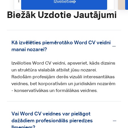
Izvēlieties
Biežāk Uzdotie Jautājumi
Kā izvēlēties piemērotāko Word CV veidni
manai nozarei?
Izvēloties Word CV veidni, apsveriet, kāds dizains
un struktūra vislabāk atbilst jūsu nozarei.
Radošām profesijām derēs vizuāli interesantākas
veidnes, bet korporatīvām un juridiskām nozarēm
- konservatīvākas un formālākas veidnes.
Vai Word CV veidnes var pielāgot
dažādiem profesionālās pieredzes
līmeņiem?