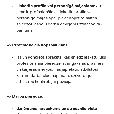
LinkedIn profils vai personīgā mājaslapa
: Ja
jums ir profesionālais LinkedIn profils vai
personīgā mājaslapa, pievienojiet to saites,
sniedzot iespēju darba devējam uzzināt vairāk
par jums.
✒️
Profesionālais kopsavilkums
:
Īss un konkrēts apraksts, kas sniedz ieskatu jūsu
profesionālajā pieredzē, svarīgākajās prasmēs
un karjeras mērķos. Tas jāpielāgo atbilstoši
katram darba sludinājumam, uzsverot jūsu
atbilstību konkrētajai pozīcijai.
✒️
Darba pieredze
:
Uzņēmuma nosaukums un atrašanās vieta
: