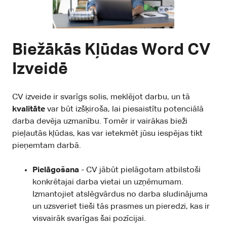
Biežākās Kļūdas Word CV
Izveidē
CV izveide ir svarīgs solis, meklējot darbu, un tā
kvalitāte
var būt izšķiroša, lai piesaistītu potenciālā
darba devēja uzmanību. Tomēr ir vairākas bieži
pieļautās kļūdas, kas var ietekmēt jūsu iespējas tikt
pieņemtam darbā.
Pielāgošana
- CV jābūt pielāgotam atbilstoši
konkrētajai darba vietai un uzņēmumam.
Izmantojiet atslēgvārdus no darba sludinājuma
un uzsveriet tieši tās prasmes un pieredzi, kas ir
visvairāk svarīgas šai pozīcijai.