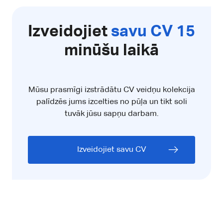
Izveidojiet
savu CV 15
minūšu laikā
Mūsu prasmīgi izstrādātu CV veidņu kolekcija
palīdzēs jums izcelties no pūļa un tikt soli
tuvāk jūsu sapņu darbam.
Izveidojiet savu CV