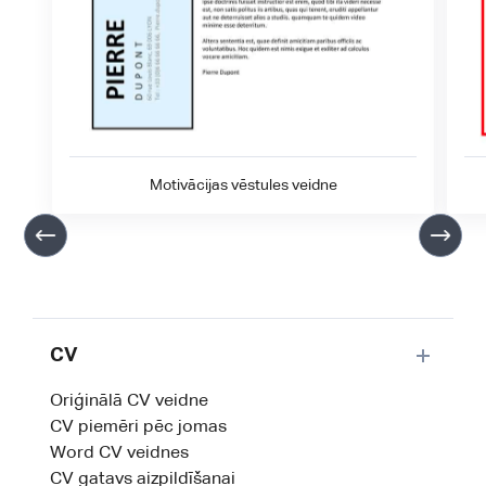
Motivācijas vēstules veidne
CV
Oriģinālā CV veidne
CV piemēri pēc jomas
Word CV veidnes
CV gatavs aizpildīšanai