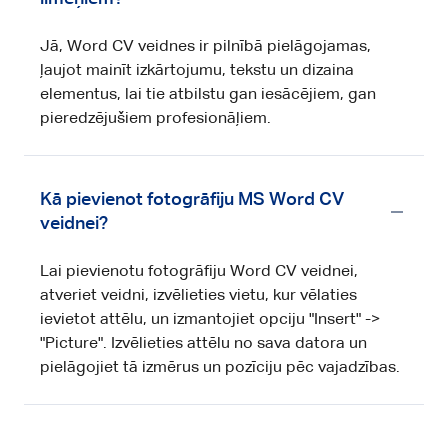
Jā, Word CV veidnes ir pilnībā pielāgojamas,
ļaujot mainīt izkārtojumu, tekstu un dizaina
elementus, lai tie atbilstu gan iesācējiem, gan
pieredzējušiem profesionāļiem.
Kā pievienot fotogrāfiju MS Word CV
veidnei?
Lai pievienotu fotogrāfiju Word CV veidnei,
atveriet veidni, izvēlieties vietu, kur vēlaties
ievietot attēlu, un izmantojiet opciju "Insert" ->
"Picture". Izvēlieties attēlu no sava datora un
pielāgojiet tā izmērus un pozīciju pēc vajadzības.