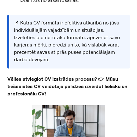
izvairītos no atkārtošanās.
📌 Katrs CV formāts ir efektīvs atkarībā no jūsu
individuālajām vajadzībām un situācijas.
Izvēloties piemērotāko formātu, apsveriet savu
karjeras mērķi, pieredzi un to, kā vislabāk varat
prezentēt savas stiprās puses potenciālajam
darba devējam.
Vēlies atvieglot CV izstrādes procesu? 👉 Mūsu
tiešsaistes CV veidotājs
palīdzēs izveidot lielisku un
profesionālu CV!