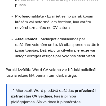
puses.
Profesionalitāte
- Izvairieties no pārāk košām
krāsām vai neformāliem fontiem, kas varētu
novērst uzmanību no CV satura.
Atsauksmes
- Meklējiet atsauksmes par
dažādām veidnēm un to, kā citas personas tās ir
izmantojušas. Dažreiz citu cilvēku pieredze var
sniegt vērtīgas atziņas par veidnes efektivitāti.
Pareizi izvēlēta Word CV veidne var būtiski palielināt
jūsu izredzes tikt pamanītam darba tirgū.
📌 Microsoft Word piedāvā dažādas
profesionāli
izstrādātas CV veidnes
, kas ir pilnībā
pielāgojamas. Šīs veidnes ir piemērotas