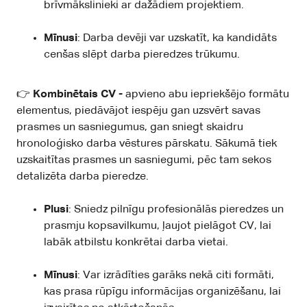
brīvmākslinieki ar dažādiem projektiem.
Mīnusi
: Darba devēji var uzskatīt, ka kandidāts
cenšas slēpt darba pieredzes trūkumu.
👉
Kombinētais CV -
apvieno abu iepriekšējo formātu
elementus, piedāvājot iespēju gan uzsvērt savas
prasmes un sasniegumus, gan sniegt skaidru
hronoloģisko darba vēstures pārskatu. Sākumā tiek
uzskaitītas prasmes un sasniegumi, pēc tam sekos
detalizēta darba pieredze.
Plusi
: Sniedz pilnīgu profesionālās pieredzes un
prasmju kopsavilkumu, ļaujot pielāgot CV, lai
labāk atbilstu konkrētai darba vietai.
Mīnusi
: Var izrādīties garāks nekā citi formāti,
kas prasa rūpīgu informācijas organizēšanu, lai