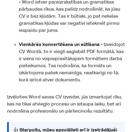
-
Word ietver pareizrakstības un gramatikas
pārbaudes rīkus, kas palīdz nodrošināt, ka jūsu
CV ir bez kļūdām. Tas ir būtiski, jo pat nelielas
gramatikas kļūdas var negatīvi ietekmēt pirmo
iespaidu par jums.
Vienkārša konvertēšana un sūtīšana -
Izveidojot
CV Wordā, to ir viegli saglabāt PDF formātā, kas
ir viens no vispieprasītākajiem formātiem darba
pieteikumos. Tas nodrošina, ka formāts un
izkārtojums paliek nemainīgs, neatkarīgi no tā,
kurā ierīcē atver dokumentu.
Izvēloties Word savas CV izveidei, jūs izmantojat rīku,
kas ne tikai atvieglo procesu un ietaupa laiku, bet arī
nodrošina profesionālu un pārliecinošu rezultātu.
👍
Starpcitu, mūsu speciālisti arī ir izstrādājuši