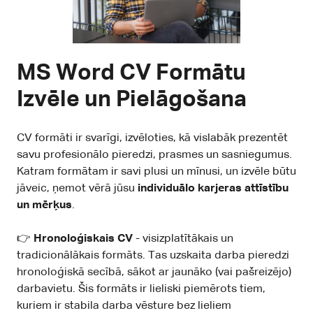
MS Word CV Formātu
Izvēle un Pielāgošana
CV formāti ir svarīgi, izvēloties, kā vislabāk prezentēt
savu profesionālo pieredzi, prasmes un sasniegumus.
Katram formātam ir savi plusi un mīnusi, un izvēle būtu
jāveic, ņemot vērā jūsu
individuālo karjeras attīstību
un mērķus
.
👉
Hronoloģiskais CV
- visizplatītākais un
tradicionālākais formāts. Tas uzskaita darba pieredzi
hronoloģiskā secībā, sākot ar jaunāko (vai pašreizējo)
darbavietu. Šis formāts ir lieliski piemērots tiem,
kuriem ir stabila darba vēsture bez lieliem