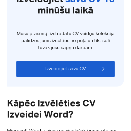
minūšu laikā
Mūsu prasmīgi izstrādātu CV veidņu kolekcija
palīdzēs jums izcelties no pūļa un tikt soli
tuvāk jūsu sapņu darbam.
Izveidojiet savu CV
Kāpēc Izvēlēties CV
Izveidei Word?
Microsoft Word ir viena no visplašāk izmantotajām