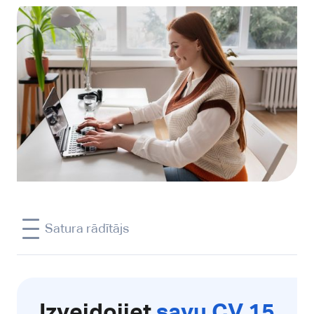
Satura rādītājs
Izveidojiet
savu CV 15