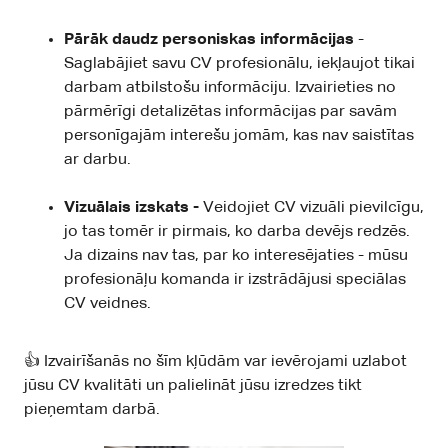
Pārāk daudz personiskas informācijas
-
Saglabājiet savu CV profesionālu, iekļaujot tikai
darbam atbilstošu informāciju. Izvairieties no
pārmērīgi detalizētas informācijas par savām
personīgajām interešu jomām, kas nav saistītas
ar darbu.
Vizuālais izskats -
Veidojiet CV vizuāli pievilcīgu,
jo tas tomēr ir pirmais, ko darba devējs redzēs.
Ja dizains nav tas, par ko interesējaties - mūsu
profesionāļu komanda ir izstrādājusi speciālas
CV veidnes.
👍 Izvairīšanās no šīm kļūdām var ievērojami uzlabot
jūsu CV kvalitāti un palielināt jūsu izredzes tikt
pieņemtam darbā.