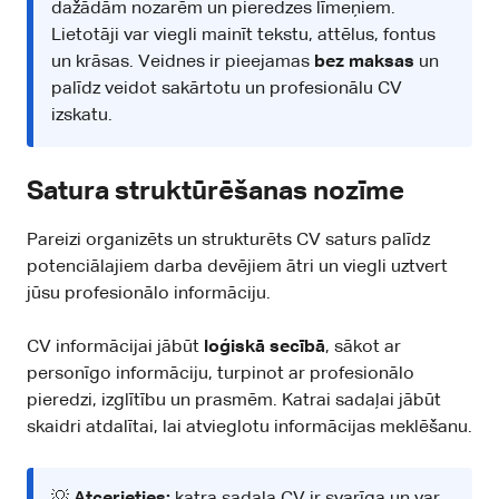
dažādām nozarēm un pieredzes līmeņiem.
Lietotāji var viegli mainīt tekstu, attēlus, fontus
un krāsas. Veidnes ir pieejamas
bez maksas
un
palīdz veidot sakārtotu un profesionālu CV
izskatu.
Satura struktūrēšanas nozīme
Pareizi organizēts un strukturēts CV saturs palīdz
potenciālajiem darba devējiem ātri un viegli uztvert
jūsu profesionālo informāciju.
CV informācijai jābūt
loģiskā secībā
, sākot ar
personīgo informāciju, turpinot ar profesionālo
pieredzi, izglītību un prasmēm. Katrai sadaļai jābūt
skaidri atdalītai, lai atvieglotu informācijas meklēšanu.
💡
Atcerieties:
katra sadaļa CV ir svarīga un var