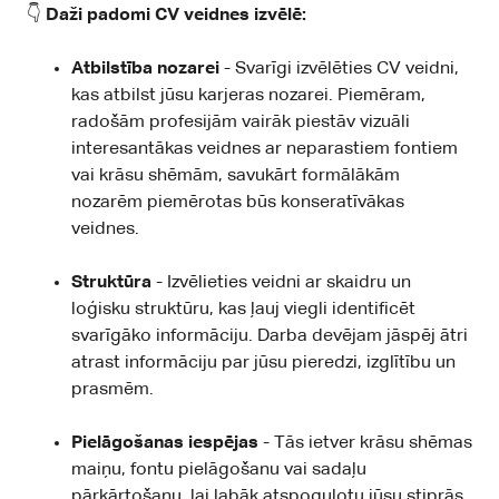
👇
Daži padomi CV veidnes izvēlē:
Atbilstība nozarei
- Svarīgi izvēlēties CV veidni,
kas atbilst jūsu karjeras nozarei. Piemēram,
radošām profesijām vairāk piestāv vizuāli
interesantākas veidnes ar neparastiem fontiem
vai krāsu shēmām, savukārt formālākām
nozarēm piemērotas būs konseratīvākas
veidnes.
Struktūra
- Izvēlieties veidni ar skaidru un
loģisku struktūru, kas ļauj viegli identificēt
svarīgāko informāciju. Darba devējam jāspēj ātri
atrast informāciju par jūsu pieredzi, izglītību un
prasmēm.
Pielāgošanas iespējas
- Tās ietver krāsu shēmas
maiņu, fontu pielāgošanu vai sadaļu
pārkārtošanu, lai labāk atspoguļotu jūsu stiprās