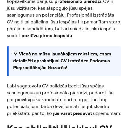
kopsavilkums par jūsu
profesionālo pieredzi
. CV ir
jūsu vizītkarte, kas atspoguļo jūsu spējas,
sasniegumus un potenciālu. Profesionāli izstrādāts
CV ne tikai palielina jūsu iespējas tik pamanītam starp
pārējiem kandidātiem, bet arī sniedz lielisku iespēju
veidot
pozitīvu pirmo iespaidu
.
💡
Vienā no mūsu jaunākajiem rakstiem, esam
detalizēti aprakstījuši
CV Izstrādes Padomus
Pieprasītākajās Nozarēs!
Labi sagatavots CV palīdzēs izcelt jūsu spējas,
sasniegumus un profesionālo pieredzi, padarot jūs
par pievilcīgāku kandidātu darba tirgū. Tas ļauj
potenciālajiem darba devējiem ātri iegūt skaidru
priekšstatu par to, ko
jūs varat piedāvāt
uzņēmumam.