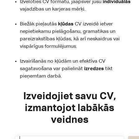
Izvēloties CV formātu, jāapsver jūsu
individuālās
vajadzības un karjeras mērķi.
Biežāk pieļautās
kļūdas
CV izveidē ietver
nepietiekamu pielāgošanu, gramatikas un
pareizrakstības kļūdas, kā arī neskaidrus vai
vispārīgus formulējumus.
Izvairīšanās no kļūdām un efektīva CV
sagatavošana var palielināt
izredzes
tikt
pieņemtam darbā.
Izveidojiet savu CV,
izmantojot labākās
veidnes