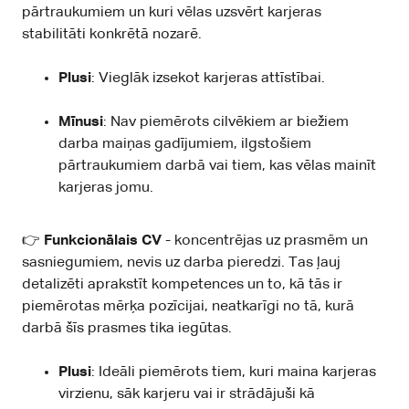
pārtraukumiem un kuri vēlas uzsvērt karjeras
stabilitāti konkrētā nozarē.
Plusi
: Vieglāk izsekot karjeras attīstībai.
Mīnusi
: Nav piemērots cilvēkiem ar biežiem
darba maiņas gadījumiem, ilgstošiem
pārtraukumiem darbā vai tiem, kas vēlas mainīt
karjeras jomu.
👉
Funkcionālais CV
- koncentrējas uz prasmēm un
sasniegumiem, nevis uz darba pieredzi. Tas ļauj
detalizēti aprakstīt kompetences un to, kā tās ir
piemērotas mērķa pozīcijai, neatkarīgi no tā, kurā
darbā šīs prasmes tika iegūtas.
Plusi
: Ideāli piemērots tiem, kuri maina karjeras
virzienu, sāk karjeru vai ir strādājuši kā