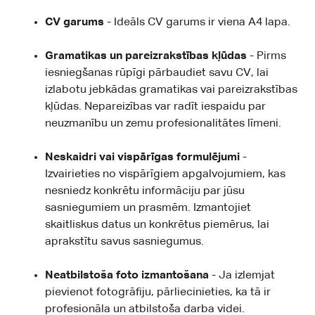
CV garums
- Ideāls CV garums ir viena A4 lapa.
Gramatikas un pareizrakstības kļūdas
- Pirms
iesniegšanas rūpīgi pārbaudiet savu CV, lai
izlabotu jebkādas gramatikas vai pareizrakstības
kļūdas. Nepareizības var radīt iespaidu par
neuzmanību un zemu profesionalitātes līmeni.
Neskaidri vai vispārīgas formulējumi
-
Izvairieties no vispārīgiem apgalvojumiem, kas
nesniedz konkrētu informāciju par jūsu
sasniegumiem un prasmēm. Izmantojiet
skaitliskus datus un konkrētus piemērus, lai
aprakstītu savus sasniegumus.
Neatbilstoša foto izmantošana
- Ja izlemjat
pievienot fotogrāfiju, pārliecinieties, ka tā ir
profesionāla un atbilstoša darba videi.